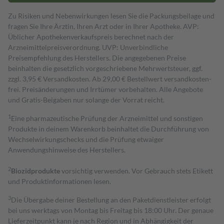
Zu Risiken und Nebenwirkungen lesen Sie die Packungsbeilage und
fragen Sie Ihre Ärztin, Ihren Arzt oder in Ihrer Apotheke. AVP:
Üblicher Apothekenverkaufspreis berechnet nach der
Arzneimittelpreisverordnung. UVP: Unverbindliche
Preisempfehlung des Herstellers. Die angegebenen Preise
beinhalten die gesetzlich vorgeschriebene Mehrwertsteuer, ggf.
zzgl. 3,95 € Versandkosten. Ab 29,00 € Bestell­wert versand­kosten­
frei. Preisänderungen und Irrtümer vorbehalten. Alle Angebote
und Gratis-Beigaben nur solange der Vorrat reicht.
1
Eine pharmazeutische Prüfung der Arzneimittel und sonstigen
Produkte in deinem Warenkorb beinhaltet die Durchführung von
Wechselwirkungschecks und die Prüfung etwaiger
Anwendungshinweise des Herstellers.
2
Biozidprodukte
vorsichtig verwenden. Vor Gebrauch stets Etikett
und Produktinformationen lesen.
3
Die Übergabe deiner Bestellung an den Paketdienstleister erfolgt
bei uns werktags von Montag bis Freitag bis 18:00 Uhr. Der genaue
Lieferzeitpunkt kann je nach Region und in Abhängigkeit der