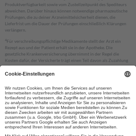
Produktverfügbarkeit sowie vom Zustellzeitpunkt des Spediteurs
abweichen. Darüber hinaus können notwendige pharmazeutische
Prüfungen, die zu deiner Arzneimittelsicherheit dienen, die
Lieferfrist um die Dauer der Prüfungen einschließlich Klärungen
verlängern.
4
Für verschreibungspflichtige Medikamente stellt der Arzt ein
Rezept aus und der Patient erhält sie in der Apotheke. Die
gesetzliche Krankenversicherung übernimmt in der Regel die
Kosten dafür, der Versicherte trägt einen Teil davon als Zuzahlung
mit.
Grundsätzlich leisten Mitglieder Zuzahlungen in Höhe von zehn
Prozent des Abgabepreises,
mindestens
jedoch
fünf Euro
und
höchstens zehn Euro.
Es sind jedoch nie mehr als die tatsächlichen
Kosten der Leistung zu entrichten.
Diese Regeln gelten grundsätzlich auch für Online-Apotheken.
Bei Heilmitteln und häuslicher Krankenpflege beträgt die
Zuzahlung zehn Prozent der Kosten sowie zehn Euro je
Verordnung.
Um das Engagement der Versicherten für ihre eigene Gesundheit zu
stärken und die besondere Stellung der Familie zu unterstützen,