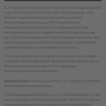
Zu Risiken und Nebenwirkungen lesen Sie die Packungsbeilage und
fragen Sie Ihre Ärztin, Ihren Arzt oder in Ihrer Apotheke. AVP:
Üblicher Apothekenverkaufspreis berechnet nach der
Arzneimittelpreisverordnung. UVP: Unverbindliche
Preisempfehlung des Herstellers. Die angegebenen Preise
beinhalten die gesetzlich vorgeschriebene Mehrwertsteuer, ggf.
zzgl. 3,95 € Versandkosten. Ab 29,00 € Bestell­wert versand­kosten­
frei. Preisänderungen und Irrtümer vorbehalten. Alle Angebote
und Gratis-Beigaben nur solange der Vorrat reicht.
1
Eine pharmazeutische Prüfung der Arzneimittel und sonstigen
Produkte in deinem Warenkorb beinhaltet die Durchführung von
Wechselwirkungschecks und die Prüfung etwaiger
Anwendungshinweise des Herstellers.
2
Biozidprodukte
vorsichtig verwenden. Vor Gebrauch stets Etikett
und Produktinformationen lesen.
3
Die Übergabe deiner Bestellung an den Paketdienstleister erfolgt
bei uns werktags von Montag bis Freitag bis 18:00 Uhr. Der genaue
Lieferzeitpunkt kann je nach Region und in Abhängigkeit der