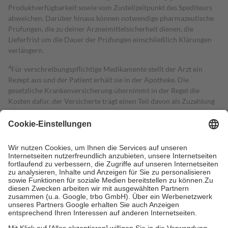
Produktverfügbarkeit sowie vom Zustellzeitpunkt des Spediteurs
abweichen. Darüber hinaus können notwendige pharmazeutische
Prüfungen, die zu deiner Arzneimittelsicherheit dienen, die
Lieferfrist um die Dauer der Prüfungen einschließlich Klärungen
verlängern.
4
Für verschreibungspflichtige Medikamente stellt der Arzt ein
Rezept aus und der Patient erhält sie in der Apotheke. Die
gesetzliche Krankenversicherung übernimmt in der Regel die
Kosten dafür, der Versicherte trägt einen Teil davon als Zuzahlung
mit.
Grundsätzlich leisten Mitglieder Zuzahlungen in Höhe von zehn
Prozent des Abgabepreises,
mindestens
jedoch
fünf Euro
und
höchstens zehn Euro.
Es sind jedoch nie mehr als die tatsächlichen
Kosten der Leistung zu entrichten.
Diese Regeln gelten grundsätzlich auch für Online-Apotheken.
Bei Heilmitteln und häuslicher Krankenpflege beträgt die
Zuzahlung zehn Prozent der Kosten sowie zehn Euro je
Verordnung.
Um das Engagement der Versicherten für ihre eigene Gesundheit zu
stärken und die besondere Stellung der Familie zu unterstützen,