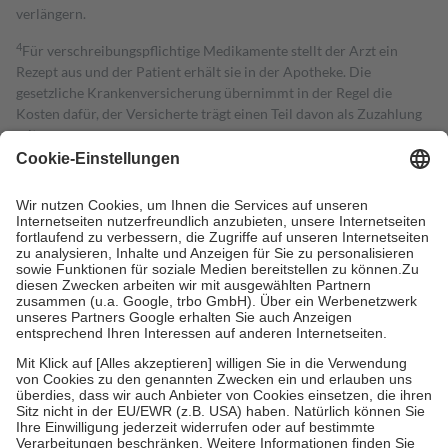
verlängern.
4
Für verschreibungspflichtige Medikamente stellt der Arzt ein
Rezept aus und der Patient erhält sie in der Apotheke. Die
gesetzliche Krankenversicherung übernimmt in der Regel die
Kosten dafür, der Versicherte trägt einen Teil davon als Zuzahlung
mit.
Grundsätzlich leisten Mitglieder Zuzahlungen in Höhe von zehn
Prozent des Abgabepreises,
mindestens
jedoch
fünf Euro
und
höchstens zehn Euro.
Es sind jedoch nie mehr als die tatsächlichen
Kosten der Leistung zu entrichten.
Diese Regeln gelten grundsätzlich auch für Online-Apotheken.
Bei Heilmitteln und häuslicher Krankenpflege beträgt die
Zuzahlung zehn Prozent der Kosten sowie zehn Euro je
Verordnung.
Um das Engagement der Versicherten für ihre eigene Gesundheit zu
stärken und die besondere Stellung der Familie zu unterstützen,
fallen
keine Zuzahlungen
an bei:
• Kindern und Jugendlichen bis zum vollendeten 18. Lebensjahr
mit Ausnahme der Fahrkosten
• Untersuchungen zur Vorsorge und Früherkennung, die von der