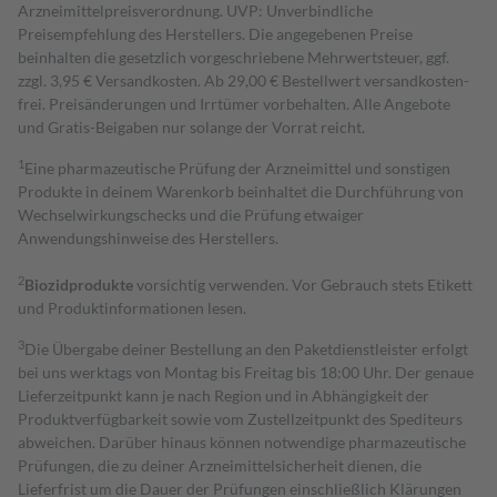
Arzneimittelpreisverordnung. UVP: Unverbindliche
Preisempfehlung des Herstellers. Die angegebenen Preise
beinhalten die gesetzlich vorgeschriebene Mehrwertsteuer, ggf.
zzgl. 3,95 € Versandkosten. Ab 29,00 € Bestell­wert versand­kosten­
frei. Preisänderungen und Irrtümer vorbehalten. Alle Angebote
und Gratis-Beigaben nur solange der Vorrat reicht.
1
Eine pharmazeutische Prüfung der Arzneimittel und sonstigen
Produkte in deinem Warenkorb beinhaltet die Durchführung von
Wechselwirkungschecks und die Prüfung etwaiger
Anwendungshinweise des Herstellers.
2
Biozidprodukte
vorsichtig verwenden. Vor Gebrauch stets Etikett
und Produktinformationen lesen.
3
Die Übergabe deiner Bestellung an den Paketdienstleister erfolgt
bei uns werktags von Montag bis Freitag bis 18:00 Uhr. Der genaue
Lieferzeitpunkt kann je nach Region und in Abhängigkeit der
Produktverfügbarkeit sowie vom Zustellzeitpunkt des Spediteurs
abweichen. Darüber hinaus können notwendige pharmazeutische
Prüfungen, die zu deiner Arzneimittelsicherheit dienen, die
Lieferfrist um die Dauer der Prüfungen einschließlich Klärungen