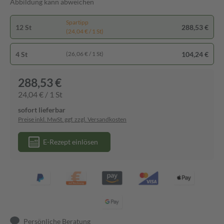
Abbildung kann abweichen
Spartipp
12 St
288,53 €
(24,04 € / 1 St)
4 St
104,24 €
(26,06 € / 1 St)
288,53 €
24,04 € / 1 St
sofort lieferbar
Preise inkl. MwSt. ggf. zzgl. Versandkosten
E-Rezept einlösen
Persönliche Beratung