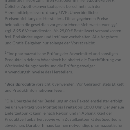
fragen Sie Ihre Ärztin, Ihren Arzt oder in Ihrer Apotheke. AVP:
Üblicher Apothekenverkaufspreis berechnet nach der
Arzneimittelpreisverordnung. UVP: Unverbindliche
Preisempfehlung des Herstellers. Die angegebenen Preise
beinhalten die gesetzlich vorgeschriebene Mehrwertsteuer, ggf.
zzgl. 3,95 € Versandkosten. Ab 29,00 € Bestell­wert versand­kosten­
frei. Preisänderungen und Irrtümer vorbehalten. Alle Angebote
und Gratis-Beigaben nur solange der Vorrat reicht.
1
Eine pharmazeutische Prüfung der Arzneimittel und sonstigen
Produkte in deinem Warenkorb beinhaltet die Durchführung von
Wechselwirkungschecks und die Prüfung etwaiger
Anwendungshinweise des Herstellers.
2
Biozidprodukte
vorsichtig verwenden. Vor Gebrauch stets Etikett
und Produktinformationen lesen.
3
Die Übergabe deiner Bestellung an den Paketdienstleister erfolgt
bei uns werktags von Montag bis Freitag bis 18:00 Uhr. Der genaue
Lieferzeitpunkt kann je nach Region und in Abhängigkeit der
Produktverfügbarkeit sowie vom Zustellzeitpunkt des Spediteurs
abweichen. Darüber hinaus können notwendige pharmazeutische