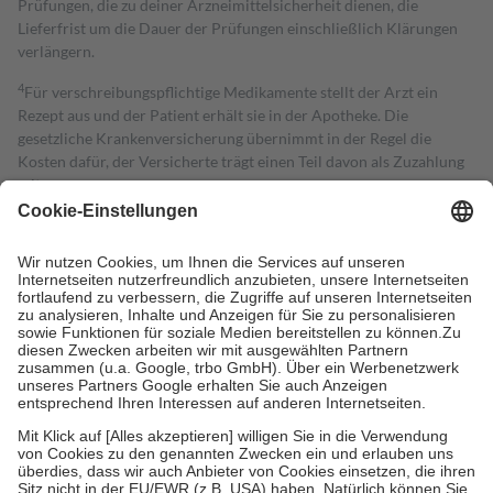
Prüfungen, die zu deiner Arzneimittelsicherheit dienen, die
Lieferfrist um die Dauer der Prüfungen einschließlich Klärungen
verlängern.
4
Für verschreibungspflichtige Medikamente stellt der Arzt ein
Rezept aus und der Patient erhält sie in der Apotheke. Die
gesetzliche Krankenversicherung übernimmt in der Regel die
Kosten dafür, der Versicherte trägt einen Teil davon als Zuzahlung
mit.
Grundsätzlich leisten Mitglieder Zuzahlungen in Höhe von zehn
Prozent des Abgabepreises,
mindestens
jedoch
fünf Euro
und
höchstens zehn Euro.
Es sind jedoch nie mehr als die tatsächlichen
Kosten der Leistung zu entrichten.
Diese Regeln gelten grundsätzlich auch für Online-Apotheken.
Bei Heilmitteln und häuslicher Krankenpflege beträgt die
Zuzahlung zehn Prozent der Kosten sowie zehn Euro je
Verordnung.
Um das Engagement der Versicherten für ihre eigene Gesundheit zu
stärken und die besondere Stellung der Familie zu unterstützen,
fallen
keine Zuzahlungen
an bei:
• Kindern und Jugendlichen bis zum vollendeten 18. Lebensjahr
mit Ausnahme der Fahrkosten