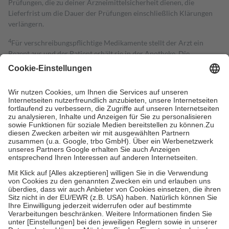
Prüfungen, die zu deiner Arzneimittelsicherheit dienen, die
Lieferfrist um die Dauer der Prüfungen einschließlich Klärungen
verlängern.
4
Für verschreibungspflichtige Medikamente stellt der Arzt ein
Rezept aus und der Patient erhält sie in der Apotheke. Die
gesetzliche Krankenversicherung übernimmt in der Regel die
Kosten dafür, der Versicherte trägt einen Teil davon als Zuzahlung
mit.
Grundsätzlich leisten Mitglieder Zuzahlungen in Höhe von zehn
Prozent des Abgabepreises,
mindestens
jedoch
fünf Euro
und
höchstens zehn Euro.
Es sind jedoch nie mehr als die tatsächlichen
Kosten der Leistung zu entrichten.
Diese Regeln gelten grundsätzlich auch für Online-Apotheken.
Bei Heilmitteln und häuslicher Krankenpflege beträgt die
Zuzahlung zehn Prozent der Kosten sowie zehn Euro je
Verordnung.
Um das Engagement der Versicherten für ihre eigene Gesundheit zu
stärken und die besondere Stellung der Familie zu unterstützen,
fallen
keine Zuzahlungen
an bei:
• Kindern und Jugendlichen bis zum vollendeten 18. Lebensjahr
mit Ausnahme der Fahrkosten