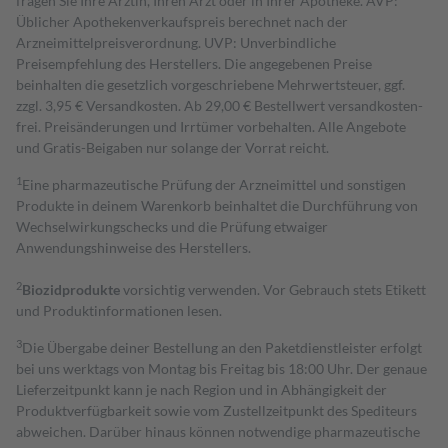
fragen Sie Ihre Ärztin, Ihren Arzt oder in Ihrer Apotheke. AVP:
Üblicher Apothekenverkaufspreis berechnet nach der
Arzneimittelpreisverordnung. UVP: Unverbindliche
Preisempfehlung des Herstellers. Die angegebenen Preise
beinhalten die gesetzlich vorgeschriebene Mehrwertsteuer, ggf.
zzgl. 3,95 € Versandkosten. Ab 29,00 € Bestell­wert versand­kosten­
frei. Preisänderungen und Irrtümer vorbehalten. Alle Angebote
und Gratis-Beigaben nur solange der Vorrat reicht.
1
Eine pharmazeutische Prüfung der Arzneimittel und sonstigen
Produkte in deinem Warenkorb beinhaltet die Durchführung von
Wechselwirkungschecks und die Prüfung etwaiger
Anwendungshinweise des Herstellers.
2
Biozidprodukte
vorsichtig verwenden. Vor Gebrauch stets Etikett
und Produktinformationen lesen.
3
Die Übergabe deiner Bestellung an den Paketdienstleister erfolgt
bei uns werktags von Montag bis Freitag bis 18:00 Uhr. Der genaue
Lieferzeitpunkt kann je nach Region und in Abhängigkeit der
Produktverfügbarkeit sowie vom Zustellzeitpunkt des Spediteurs
abweichen. Darüber hinaus können notwendige pharmazeutische