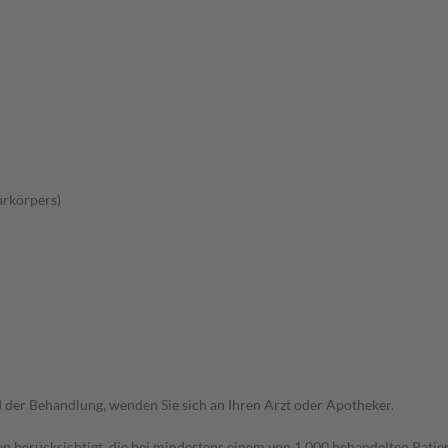
arkörpers)
der Behandlung, wenden Sie sich an Ihren Arzt oder Apotheker.
n berücksichtigt, die bei mindestens einem von 1.000 behandelten Patien