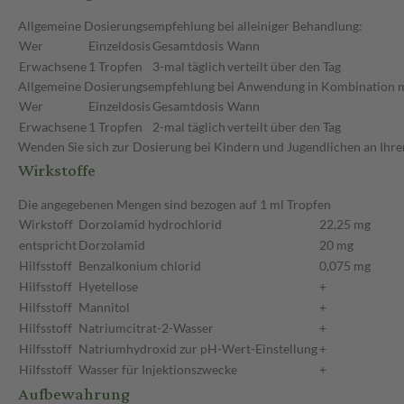
Allgemeine Dosierungsempfehlung bei alleiniger Behandlung:
Wer
Einzeldosis
Gesamtdosis
Wann
Erwachsene
1 Tropfen
3-mal täglich
verteilt über den Tag
Allgemeine Dosierungsempfehlung bei Anwendung in Kombination m
Wer
Einzeldosis
Gesamtdosis
Wann
Erwachsene
1 Tropfen
2-mal täglich
verteilt über den Tag
Wenden Sie sich zur Dosierung bei Kindern und Jugendlichen an Ihre
Wirkstoffe
Die angegebenen Mengen sind bezogen auf 1 ml Tropfen
Wirkstoff
Dorzolamid hydrochlorid
22,25 mg
entspricht
Dorzolamid
20 mg
Hilfsstoff
Benzalkonium chlorid
0,075 mg
Hilfsstoff
Hyetellose
+
Hilfsstoff
Mannitol
+
Hilfsstoff
Natriumcitrat-2-Wasser
+
Hilfsstoff
Natriumhydroxid zur pH-Wert-Einstellung
+
Hilfsstoff
Wasser für Injektionszwecke
+
Aufbewahrung