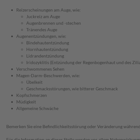
Reizerscheinungen am Auge, wie:
Juckreiz am Auge
Augenbrennen und -stechen
Tränendes Auge
Augenentzündungen, wie:
Bindehautentzündung
Hornhautentzündung
Lidrandentzündung
Iridozyklitis (Entzündung der Regenbogenhaut und des Zili
Verschwommenes Sehen
Magen-Darm-Beschwerden, wie:
Übelkeit
Geschmacksstörungen, wie bitterer Geschmack
Kopfschmerzen
Müdigkeit
Allgemeine Schwäche
Bemerken Sie eine Befindlichkeitsstörung oder Veränderung während 
Für die Information an dieser Stelle werden vor allem Nebenwirkunge