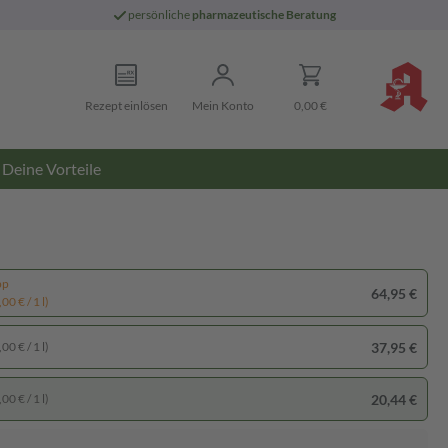
persönliche
pharmazeutische Beratung
Rezept einlösen
Mein Konto
0,00 €
Deine Vorteile
pp
64,95 €
00 € / 1 l)
37,95 €
00 € / 1 l)
20,44 €
00 € / 1 l)