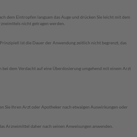
 nach dem Eintropfen langsam das Auge und drücken Sie leicht mit dem
zneimttels nicht getragen werden.
nzipiell ist die Dauer der Anwendung zeitlich nicht begrenzt, das
ch bei dem Verdacht auf eine Überdosierung umgehend mit einem Arzt
ragen Sie Ihren Arzt oder Apotheker nach etwaigen Auswirkungen oder
e das Arzneimittel daher nach seinen Anweisungen anwenden.