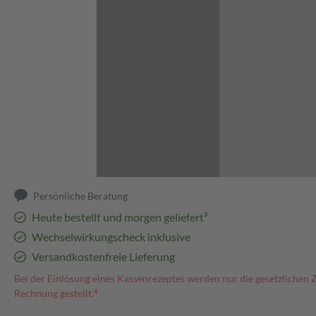
Abbildung kann abweichen
Persönliche Beratung
Heute bestellt und morgen geliefert³
Wechselwirkungscheck inklusive
Versandkostenfreie Lieferung
Bei der Einlösung eines Kassenrezeptes werden nur die gesetzlichen 
Rechnung gestellt.⁴