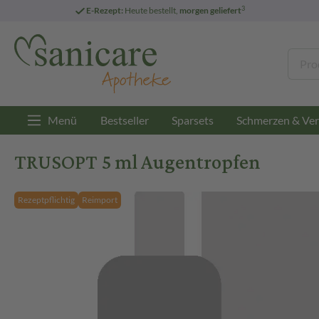
3
E-Rezept:
Heute bestellt,
morgen geliefert
Menü
Bestseller
Sparsets
Schmerzen & Ver
TRUSOPT 5 ml Augentropfen
Rezeptpflichtig
Reimport