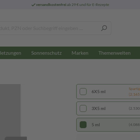
versandkostenfrei
ab 29 € und für E-Rezepte
letzungen
Sonnenschutz
Marken
Themenwelten
Sparti
6X5 ml
(2.165,
3X5 ml
(2.530,
5 ml
(4.088,