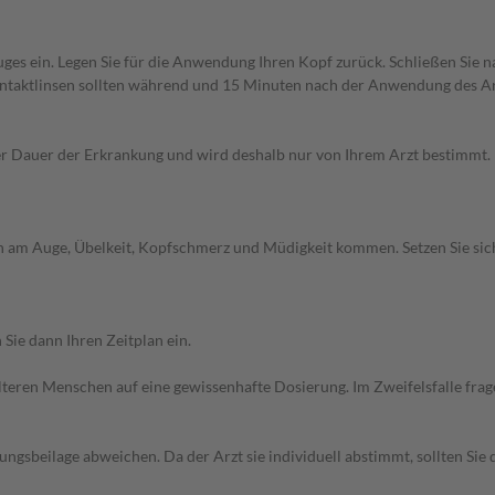
uges ein. Legen Sie für die Anwendung Ihren Kopf zurück. Schließen Sie
ntaktlinsen sollten während und 15 Minuten nach der Anwendung des Ar
Dauer der Erkrankung und wird deshalb nur von Ihrem Arzt bestimmt. Pri
n am Auge, Übelkeit, Kopfschmerz und Müdigkeit kommen. Setzen Sie si
Sie dann Ihren Zeitplan ein.
d älteren Menschen auf eine gewissenhafte Dosierung. Im Zweifelsfalle f
gsbeilage abweichen. Da der Arzt sie individuell abstimmt, sollten Si