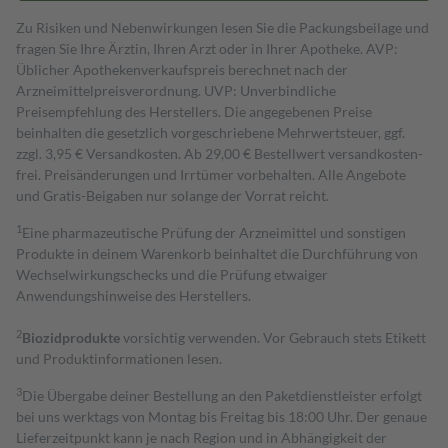
Zu Risiken und Nebenwirkungen lesen Sie die Packungsbeilage und
fragen Sie Ihre Ärztin, Ihren Arzt oder in Ihrer Apotheke. AVP:
Üblicher Apothekenverkaufspreis berechnet nach der
Arzneimittelpreisverordnung. UVP: Unverbindliche
Preisempfehlung des Herstellers. Die angegebenen Preise
beinhalten die gesetzlich vorgeschriebene Mehrwertsteuer, ggf.
zzgl. 3,95 € Versandkosten. Ab 29,00 € Bestell­wert versand­kosten­
frei. Preisänderungen und Irrtümer vorbehalten. Alle Angebote
und Gratis-Beigaben nur solange der Vorrat reicht.
1
Eine pharmazeutische Prüfung der Arzneimittel und sonstigen
Produkte in deinem Warenkorb beinhaltet die Durchführung von
Wechselwirkungschecks und die Prüfung etwaiger
Anwendungshinweise des Herstellers.
2
Biozidprodukte
vorsichtig verwenden. Vor Gebrauch stets Etikett
und Produktinformationen lesen.
3
Die Übergabe deiner Bestellung an den Paketdienstleister erfolgt
bei uns werktags von Montag bis Freitag bis 18:00 Uhr. Der genaue
Lieferzeitpunkt kann je nach Region und in Abhängigkeit der