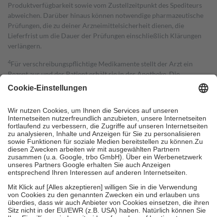
Produktverfügbarkeit sowie vom Zustellzeitpunkt des Spediteurs
abweichen. Darüber hinaus können notwendige pharmazeutische
Prüfungen, die zu deiner Arzneimittelsicherheit dienen, die
Lieferfrist um die Dauer der Prüfungen einschließlich Klärungen
verlängern.
4
Für verschreibungspflichtige Medikamente stellt der Arzt ein
Rezept aus und der Patient erhält sie in der Apotheke. Die
gesetzliche Krankenversicherung übernimmt in der Regel die
Kosten dafür, der Versicherte trägt einen Teil davon als Zuzahlung
mit.
Grundsätzlich leisten Mitglieder Zuzahlungen in Höhe von zehn
Prozent des Abgabepreises,
mindestens
jedoch
fünf Euro
und
höchstens zehn Euro.
Es sind jedoch nie mehr als die tatsächlichen
Kosten der Leistung zu entrichten.
Diese Regeln gelten grundsätzlich auch für Online-Apotheken.
Bei Heilmitteln und häuslicher Krankenpflege beträgt die
Zuzahlung zehn Prozent der Kosten sowie zehn Euro je
Verordnung.
Um das Engagement der Versicherten für ihre eigene Gesundheit zu
stärken und die besondere Stellung der Familie zu unterstützen,
fallen
keine Zuzahlungen
an bei: