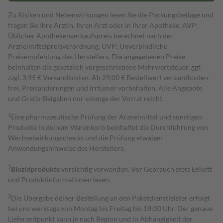
Zu Risiken und Nebenwirkungen lesen Sie die Packungsbeilage und
fragen Sie Ihre Ärztin, Ihren Arzt oder in Ihrer Apotheke. AVP:
Üblicher Apothekenverkaufspreis berechnet nach der
Arzneimittelpreisverordnung. UVP: Unverbindliche
Preisempfehlung des Herstellers. Die angegebenen Preise
beinhalten die gesetzlich vorgeschriebene Mehrwertsteuer, ggf.
zzgl. 3,95 € Versandkosten. Ab 29,00 € Bestell­wert versand­kosten­
frei. Preisänderungen und Irrtümer vorbehalten. Alle Angebote
und Gratis-Beigaben nur solange der Vorrat reicht.
1
Eine pharmazeutische Prüfung der Arzneimittel und sonstigen
Produkte in deinem Warenkorb beinhaltet die Durchführung von
Wechselwirkungschecks und die Prüfung etwaiger
Anwendungshinweise des Herstellers.
2
Biozidprodukte
vorsichtig verwenden. Vor Gebrauch stets Etikett
und Produktinformationen lesen.
3
Die Übergabe deiner Bestellung an den Paketdienstleister erfolgt
bei uns werktags von Montag bis Freitag bis 18:00 Uhr. Der genaue
Lieferzeitpunkt kann je nach Region und in Abhängigkeit der