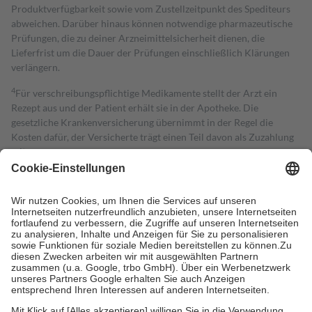
Produktverfügbarkeit sowie vom Zustellzeitpunkt des Spediteurs
abweichen. Darüber hinaus können notwendige pharmazeutische
Prüfungen, die zu deiner Arzneimittelsicherheit dienen, die
Lieferfrist um die Dauer der Prüfungen einschließlich Klärungen
verlängern.
4
Für verschreibungspflichtige Medikamente stellt der Arzt ein
Rezept aus und der Patient erhält sie in der Apotheke. Die
gesetzliche Krankenversicherung übernimmt in der Regel die
Kosten dafür, der Versicherte trägt einen Teil davon als Zuzahlung
mit.
Grundsätzlich leisten Mitglieder Zuzahlungen in Höhe von zehn
Prozent des Abgabepreises,
mindestens
jedoch
fünf Euro
und
höchstens zehn Euro.
Es sind jedoch nie mehr als die tatsächlichen
Kosten der Leistung zu entrichten.
Diese Regeln gelten grundsätzlich auch für Online-Apotheken.
Bei Heilmitteln und häuslicher Krankenpflege beträgt die
Zuzahlung zehn Prozent der Kosten sowie zehn Euro je
Verordnung.
Um das Engagement der Versicherten für ihre eigene Gesundheit zu
stärken und die besondere Stellung der Familie zu unterstützen,