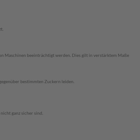
t.
on Maschinen beeinträchtigt werden. Dies gilt in verstärktem Maße
t gegenüber bestimmten Zuckern leiden.
icht ganz sicher sind.