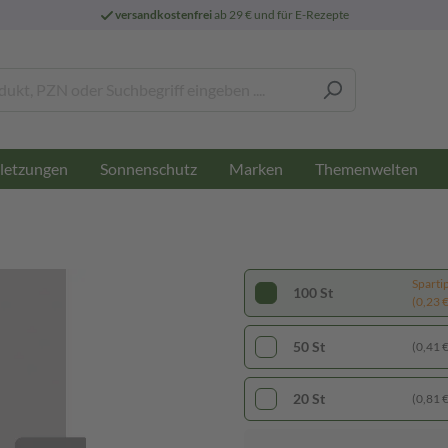
versandkostenfrei
ab 29 € und für E-Rezepte
letzungen
Sonnenschutz
Marken
Themenwelten
Sparti
100 St
(0,23 € 
50 St
(0,41 € 
20 St
(0,81 € 