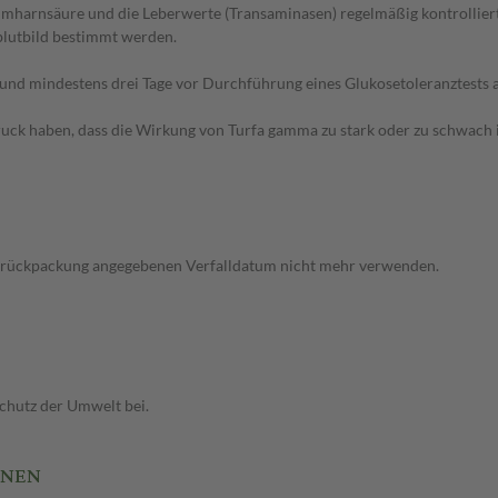
Serumharnsäure und die Leberwerte (Transaminasen) regelmäßig kontrolli
blutbild bestimmt werden.
nd mindestens drei Tage vor Durchführung eines Glukosetoleranztests 
ruck haben, dass die Wirkung von Turfa gamma zu stark oder zu schwach i
drückpackung angegebenen Verfalldatum nicht mehr verwenden.
Schutz der Umwelt bei.
ONEN