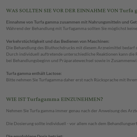
WAS SOLLTEN SIE VOR DER EINNAHME VON Turfa
Einnahme von Turfa gamma zusammen mit Nahrungsmitteln und Get
Während der Behandlung mit Turfagamma sollten Sie möglichst keinen
Verkehrstüchtigkeit und das Bedienen von Maschinen:
Die Behandlung des Bluthochdrucks mit diesem Arzneimittel bedarf d
Durch individuell auftretende unterschiedliche Reaktionen kann die
bei Behandlungsbeginn und Präparatewechsel sowie in Zusammenwir
Turfa gamma enthält Lactose:
Bitte nehmen Sie Turfagamma daher erst nach Rücksprache mit Ihrem A
WIE IST Turfagamma EINZUNEHMEN?
Nehmen Sie Turfa gamma immer genau nach der Anweisung des Arztes ei
Die Dosierung sollte individuell - vor allem nach dem Behandlungserf
Die empfohlene Dosis beträgt: