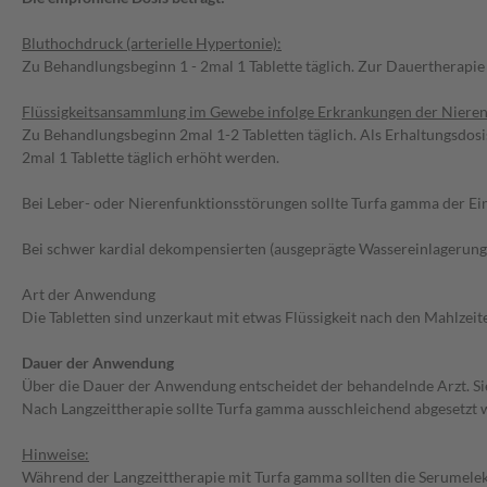
Bluthochdruck (arterielle Hypertonie):
Zu Behandlungsbeginn 1 - 2mal 1 Tablette täglich. Zur Dauertherapie g
Flüssigkeitsansammlung im Gewebe infolge Erkrankungen der Nieren,
Zu Behandlungsbeginn 2mal 1-2 Tabletten täglich. Als Erhaltungsdosis
2mal 1 Tablette täglich erhöht werden.
Bei Leber- oder Nierenfunktionsstörungen sollte Turfa gamma der E
Bei schwer kardial dekompensierten (ausgeprägte Wassereinlagerung
Art der Anwendung
Die Tabletten sind unzerkaut mit etwas Flüssigkeit nach den Mahlze
Dauer der Anwendung
Über die Dauer der Anwendung entscheidet der behandelnde Arzt. Sie
Nach Langzeittherapie sollte Turfa gamma ausschleichend abgesetzt 
Hinweise:
Während der Langzeittherapie mit Turfa gamma sollten die Serumelekt