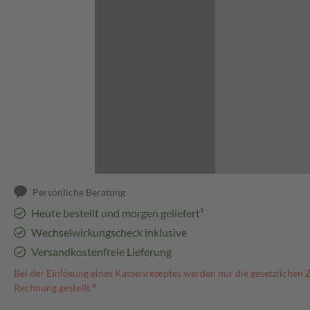
Abbildung kann abweichen
Persönliche Beratung
Heute bestellt und morgen geliefert³
Wechselwirkungscheck inklusive
Versandkostenfreie Lieferung
Bei der Einlösung eines Kassenrezeptes werden nur die gesetzlichen 
Rechnung gestellt.⁴