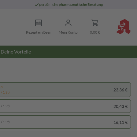
persönliche
pharmazeutische Beratung
Rezept einlösen
Mein Konto
0,00 €
Deine Vorteile
pp
23,36 €
/ 1 St)
20,43 €
/ 1 St)
16,11 €
/ 1 St)