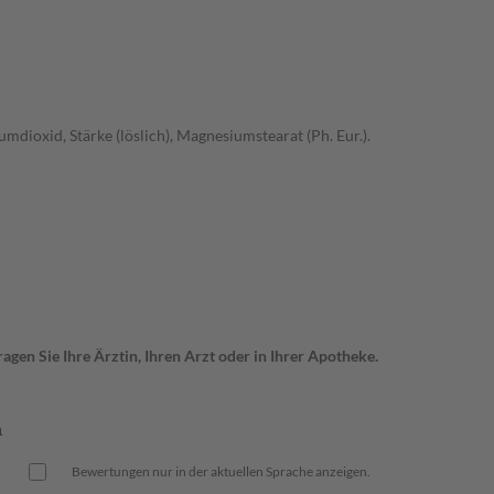
dioxid, Stärke (löslich), Magnesiumstearat (Ph. Eur.).
gen Sie Ihre Ärztin, Ihren Arzt oder in Ihrer Apotheke.
n
Bewertungen nur in der aktuellen Sprache anzeigen.