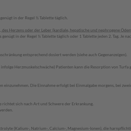
enügt in der Regel ½ Tablette täglich.
 des Herzens oder der Leber (kardiale, hepatische und nephrogene Ödem
 genügt in der Regel ½ Tablette täglich oder 1 Tablette jeden 2. Tag. J
inschränkung entsprechend dosiert werden (siehe auch Gegenanzeigen).
 infolge Herzmuskelschwäche) Patienten kann die Resorption von Turfa 
iten einzunehmen. Die Einnahme erfolgt bei Einmalgabe morgens, bei zwe
 richtet sich nach Art und Schwere der Erkrankung.
werden.
rolyte (Kalium-, Natrium-, Calcium-, Magnesium-Ionen), die harnpflichti