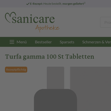
3
E-Rezept:
Heute bestellt,
morgen geliefert
Menü
Bestseller
Sparsets
Schmerzen & Ver
Turfa gamma 100 St Tabletten
Rezeptpflichtig