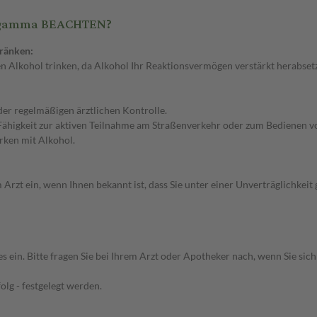
 gamma BEACHTEN?
ränken:
 Alkohol trinken, da Alkohol Ihr Reaktionsvermögen verstärkt herabsetz
er regelmäßigen ärztlichen Kontrolle.
 Fähigkeit zur aktiven Teilnahme am Straßenverkehr oder zum Bedienen v
ken mit Alkohol.
rzt ein, wenn Ihnen bekannt ist, dass Sie unter einer Unverträglichkei
n. Bitte fragen Sie bei Ihrem Arzt oder Apotheker nach, wenn Sie sich n
olg - festgelegt werden.