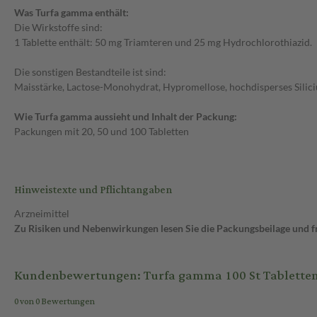
Was Turfa gamma enthält:
Die Wirkstoffe sind:
1 Tablette enthält: 50 mg Triamteren und 25 mg Hydrochlorothiazid.
Die sonstigen Bestandteile ist sind:
Maisstärke, Lactose-Monohydrat, Hypromellose, hochdisperses Silicium
Wie Turfa gamma aussieht und Inhalt der Packung:
Packungen mit 20, 50 und 100 Tabletten
Hinweistexte und Pflichtangaben
Arzneimittel
Zu Risiken und Nebenwirkungen lesen Sie die Packungsbeilage und fra
Kundenbewertungen: Turfa gamma 100 St Tablette
0 von 0 Bewertungen