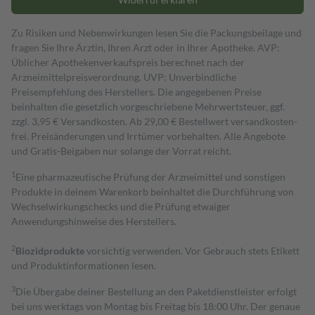
Zu Risiken und Nebenwirkungen lesen Sie die Packungsbeilage und
fragen Sie Ihre Ärztin, Ihren Arzt oder in Ihrer Apotheke. AVP:
Üblicher Apothekenverkaufspreis berechnet nach der
Arzneimittelpreisverordnung. UVP: Unverbindliche
Preisempfehlung des Herstellers. Die angegebenen Preise
beinhalten die gesetzlich vorgeschriebene Mehrwertsteuer, ggf.
zzgl. 3,95 € Versandkosten. Ab 29,00 € Bestell­wert versand­kosten­
frei. Preisänderungen und Irrtümer vorbehalten. Alle Angebote
und Gratis-Beigaben nur solange der Vorrat reicht.
1
Eine pharmazeutische Prüfung der Arzneimittel und sonstigen
Produkte in deinem Warenkorb beinhaltet die Durchführung von
Wechselwirkungschecks und die Prüfung etwaiger
Anwendungshinweise des Herstellers.
2
Biozidprodukte
vorsichtig verwenden. Vor Gebrauch stets Etikett
und Produktinformationen lesen.
3
Die Übergabe deiner Bestellung an den Paketdienstleister erfolgt
bei uns werktags von Montag bis Freitag bis 18:00 Uhr. Der genaue