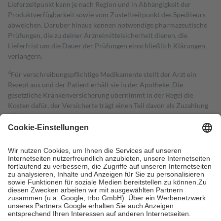
Lieferzeitpunkt kann je nach Region und in Abhängigkeit der
Produktverfügbarkeit sowie vom Zustellzeitpunkt des Spediteurs
abweichen. Darüber hinaus können notwendige pharmazeutische
Prüfungen, die zu deiner Arzneimittelsicherheit dienen, die
Lieferfrist um die Dauer der Prüfungen einschließlich Klärungen
verlängern.
4
Für verschreibungspflichtige Medikamente stellt der Arzt ein
Rezept aus und der Patient erhält sie in der Apotheke. Die
gesetzliche Krankenversicherung übernimmt in der Regel die
Kosten dafür, der Versicherte trägt einen Teil davon als Zuzahlung
mit.
Grundsätzlich leisten Mitglieder Zuzahlungen in Höhe von zehn
Prozent des Abgabepreises,
mindestens
jedoch
fünf Euro
und
höchstens zehn Euro.
Es sind jedoch nie mehr als die tatsächlichen
Kosten der Leistung zu entrichten.
Diese Regeln gelten grundsätzlich auch für Online-Apotheken.
Bei Heilmitteln und häuslicher Krankenpflege beträgt die
Zuzahlung zehn Prozent der Kosten sowie zehn Euro je
Verordnung.
Um das Engagement der Versicherten für ihre eigene Gesundheit zu
stärken und die besondere Stellung der Familie zu unterstützen,