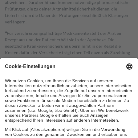
abweichen. Darüber hinaus können notwendige pharmazeutische
Prüfungen, die zu deiner Arzneimittelsicherheit dienen, die
Lieferfrist um die Dauer der Prüfungen einschließlich Klärungen
verlängern.
4
Für verschreibungspflichtige Medikamente stellt der Arzt ein
Rezept aus und der Patient erhält sie in der Apotheke. Die
gesetzliche Krankenversicherung übernimmt in der Regel die
Kosten dafür, der Versicherte trägt einen Teil davon als Zuzahlung
mit.
Grundsätzlich leisten Mitglieder Zuzahlungen in Höhe von zehn
Prozent des Abgabepreises,
mindestens
jedoch
fünf Euro
und
höchstens zehn Euro.
Es sind jedoch nie mehr als die tatsächlichen
Kosten der Leistung zu entrichten.
Diese Regeln gelten grundsätzlich auch für Online-Apotheken.
Bei Heilmitteln und häuslicher Krankenpflege beträgt die
Zuzahlung zehn Prozent der Kosten sowie zehn Euro je
Verordnung.
Um das Engagement der Versicherten für ihre eigene Gesundheit zu
stärken und die besondere Stellung der Familie zu unterstützen,
fallen
keine Zuzahlungen
an bei:
• Kindern und Jugendlichen bis zum vollendeten 18. Lebensjahr