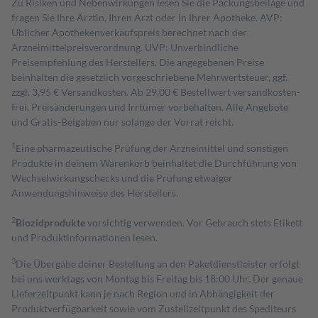
Zu Risiken und Nebenwirkungen lesen Sie die Packungsbeilage und
fragen Sie Ihre Ärztin, Ihren Arzt oder in Ihrer Apotheke. AVP:
Üblicher Apothekenverkaufspreis berechnet nach der
Arzneimittelpreisverordnung. UVP: Unverbindliche
Preisempfehlung des Herstellers. Die angegebenen Preise
beinhalten die gesetzlich vorgeschriebene Mehrwertsteuer, ggf.
zzgl. 3,95 € Versandkosten. Ab 29,00 € Bestell­wert versand­kosten­
frei. Preisänderungen und Irrtümer vorbehalten. Alle Angebote
und Gratis-Beigaben nur solange der Vorrat reicht.
1
Eine pharmazeutische Prüfung der Arzneimittel und sonstigen
Produkte in deinem Warenkorb beinhaltet die Durchführung von
Wechselwirkungschecks und die Prüfung etwaiger
Anwendungshinweise des Herstellers.
2
Biozidprodukte
vorsichtig verwenden. Vor Gebrauch stets Etikett
und Produktinformationen lesen.
3
Die Übergabe deiner Bestellung an den Paketdienstleister erfolgt
bei uns werktags von Montag bis Freitag bis 18:00 Uhr. Der genaue
Lieferzeitpunkt kann je nach Region und in Abhängigkeit der
Produktverfügbarkeit sowie vom Zustellzeitpunkt des Spediteurs