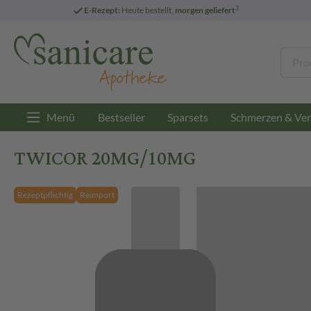
3
E-Rezept:
Heute bestellt,
morgen geliefert
Menü
Bestseller
Sparsets
Schmerzen & Ver
TWICOR 20MG/10MG
Rezeptpflichtig
Reimport