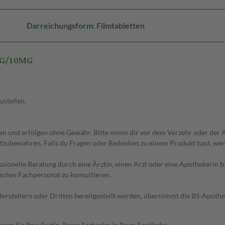
Darreichungsform: Filmtabletten
MG/10MG
ustellen.
 und erfolgen ohne Gewähr. Bitte nimm dir vor dem Verzehr oder der An
fzubewahren. Falls du Fragen oder Bedenken zu einem Produkt hast, wende
essionelle Beratung durch eine Ärztin, einen Arzt oder eine Apothekerin
sches Fachpersonal zu konsultieren.
n Herstellern oder Dritten bereitgestellt werden, übernimmt die BS-Apot
en Sie Ihre Ärztin, Ihren Arzt oder in Ihrer Apotheke.