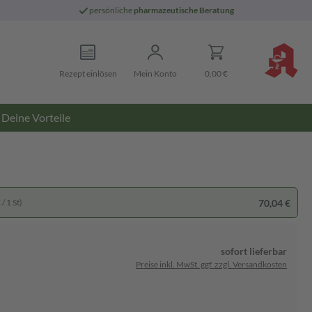
persönliche
pharmazeutische Beratung
Rezept einlösen
Mein Konto
0,00 €
Deine Vorteile
70,04 €
/ 1 St)
sofort lieferbar
Preise inkl. MwSt. ggf. zzgl. Versandkosten