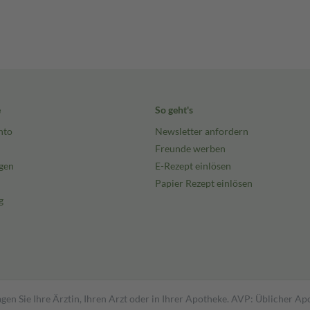
e
So geht's
nto
Newsletter anfordern
Freunde werben
gen
E-Rezept einlösen
Papier Rezept einlösen
g
gen Sie Ihre Ärztin, Ihren Arzt oder in Ihrer Apotheke. AVP: Üblicher A