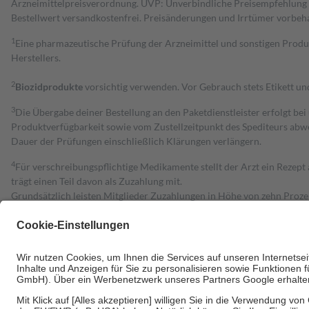
Arzneimittelpreisverordnung. UVP: Unverbindliche Preisempfehlung de
Bestell­wert versand­kosten­frei. Preisänderungen und Irrtümer vorbeh
1
Eine pharmazeutische Prüfung der Arzneimittel und sonstigen Pro
Herstellers.
2
Biozidprodukte
vorsichtig verwenden. Vor Gebrauch stets Etikett u
3
Die Übergabe deiner Bestellung an den Paketdienstleister erfolgt bei
Produktverfügbarkeit sowie vom Zustellzeitpunkt des Spediteurs abwe
Dauer der Prüfungen einschließlich Klärungen verlängern.
4
Für verschreibungspflichtige Medikamente stellt der Arzt ein Rezept 
trägt einen Teil davon als Zuzahlung mit.
Grundsätzlich leisten Mitglieder Zuzahlungen in Höhe von zehn Proz
zu entrichten.
Diese Regeln gelten grundsätzlich auch für Online-Apotheken.
Bei Heilmitteln und häuslicher Krankenpflege beträgt die Zuzahlung 
Um das Engagement der Versicherten für ihre eigene Gesundheit zu stä
• Kindern und Jugendlichen bis zum vollendeten 18. Lebensjahr mit
• Untersuchungen zur Vorsorge und Früherkennung, die von der GKV
• empfohlenen Schutzimpfungen