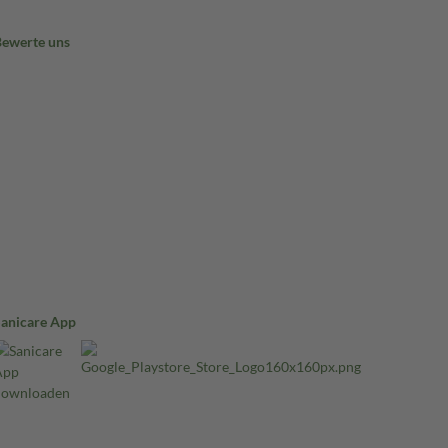
Bewerte uns
Sanicare App