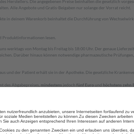
s Herstellers. Die angegebenen Preise beinhalten die gesetzlich vorgesc
alten. Alle Angebote und Gratis-Beigaben nur solange der Vorrat reicht.
dukte in deinem Warenkorb beinhaltet die Durchführung von Wechselwir
nd Produktinformationen lesen.
 uns werktags von Montag bis Freitag bis 18:00 Uhr. Der genaue Lieferze
ichen. Darüber hinaus können notwendige pharmazeutische Prüfungen, die
aus und der Patient erhält sie in der Apotheke. Die gesetzliche Krankenv
ent des Abgabepreises,
mindestens
jedoch
fünf Euro
und
höchstens zehn 
zehn Prozent der Kosten sowie zehn Euro je Verordnung.
rken und die besondere Stellung der Familie zu unterstützen, fallen
kein
 Ausnahme der Fahrkosten
 getragen werden