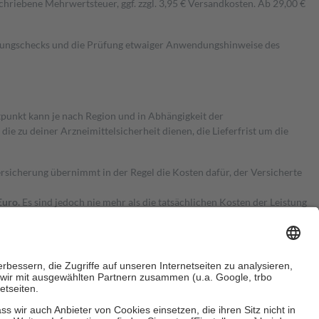
hriebene Mehrwertsteuer, ggf. zzgl. 3,95 € Versandkosten. Ab 29,00 €
kungschecks und die Prüfung etwaiger Anwendungshinweise des
itpunkt kann je nach Region und in Abhängigkeit der
 zu deiner Arzneimittelsicherheit dienen, die Lieferfrist um die
ersicherung übernimmt in der Regel die Kosten dafür, der Versicherte
Euro.
Es sind jedoch nie mehr als die tatsächlichen Kosten der Leistung
e Zuzahlungen
an bei: