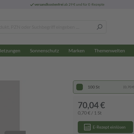
versandkostenfrei
ab 29 € und für E-Rezepte
letzungen
Sonnenschutz
Marken
Themenwelten
100 St
(0,70 € 
70,04 €
0,70 € / 1 St
E-Rezept einlösen