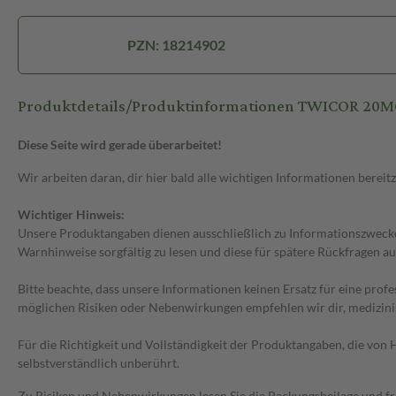
PZN: 18214902
Produktdetails/Produktinformationen TWICOR 20
Diese Seite wird gerade überarbeitet!
Wir arbeiten daran, dir hier bald alle wichtigen Informationen bereitz
Wichtiger Hinweis:
Unsere Produktangaben dienen ausschließlich zu Informationszwecken
Warnhinweise sorgfältig zu lesen und diese für spätere Rückfragen au
Bitte beachte, dass unsere Informationen keinen Ersatz für eine prof
möglichen Risiken oder Nebenwirkungen empfehlen wir dir, medizini
Für die Richtigkeit und Vollständigkeit der Produktangaben, die vo
selbstverständlich unberührt.
Zu Risiken und Nebenwirkungen lesen Sie die Packungsbeilage und frag