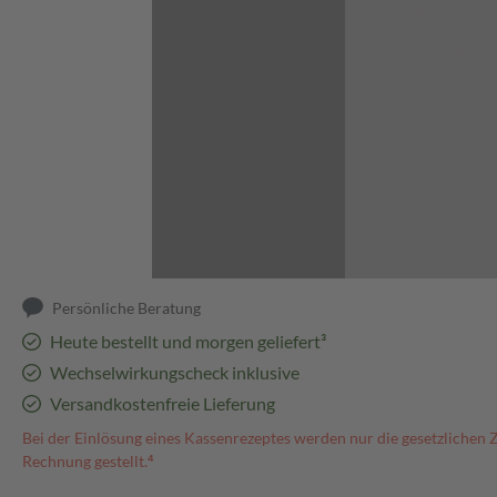
Abbildung kann abweichen
Persönliche Beratung
Heute bestellt und morgen geliefert³
Wechselwirkungscheck inklusive
Versandkostenfreie Lieferung
Bei der Einlösung eines Kassenrezeptes werden nur die gesetzlichen 
Rechnung gestellt.⁴