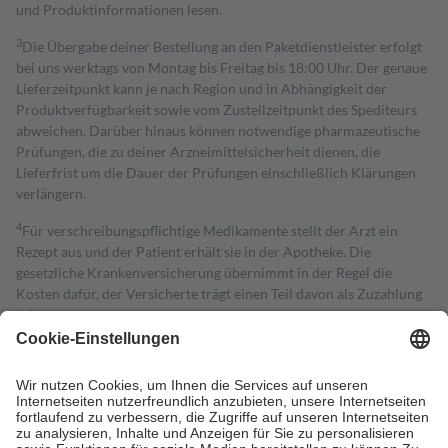
und Produktinformationen lesen.
3
Die Übergabe deiner Bestellung an den Paketdienstleister erfolgt
bei uns werktags von Montag bis Freitag bis 18:00 Uhr. Der genaue
Lieferzeitpunkt kann je nach Region und in Abhängigkeit der
Produktverfügbarkeit sowie vom Zustellzeitpunkt des Spediteurs
abweichen. Darüber hinaus können notwendige pharmazeutische
Prüfungen, die zu deiner Arzneimittelsicherheit dienen, die
Lieferfrist um die Dauer der Prüfungen einschließlich Klärungen
verlängern.
4
Für verschreibungspflichtige Medikamente stellt der Arzt ein
Rezept aus und der Patient erhält sie in der Apotheke. Die
gesetzliche Krankenversicherung übernimmt in der Regel die
Kosten dafür, der Versicherte trägt einen Teil davon als Zuzahlung
mit.
Grundsätzlich leisten Mitglieder Zuzahlungen in Höhe von zehn
Prozent des Abgabepreises,
mindestens
jedoch
fünf Euro
und
höchstens zehn Euro.
Es sind jedoch nie mehr als die tatsächlichen
Kosten der Leistung zu entrichten.
Diese Regeln gelten grundsätzlich auch für Online-Apotheken.
Bei Heilmitteln und häuslicher Krankenpflege beträgt die