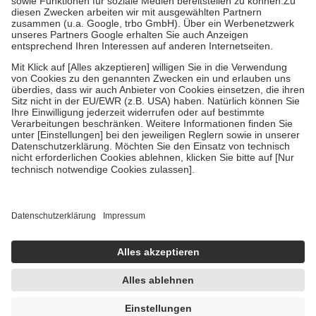
Zuzahlung zehn Prozent der Kosten sowie zehn Euro je
Verordnung.
Um das Engagement der Versicherten für ihre eigene Gesundheit zu
stärken und die besondere Stellung der Familie zu unterstützen,
fallen
keine Zuzahlungen
an bei:
• Kindern und Jugendlichen bis zum vollendeten 18. Lebensjahr
mit Ausnahme der Fahrkosten
• Untersuchungen zur Vorsorge und Früherkennung, die von der
GKV getragen werden
• empfohlenen Schutzimpfungen
• Harn- und Blutteststreifen
Wir nutzen Trusted Shops als unabhängigen Dienstleister für die
Einholung von Bewertungen. Trusted Shops hat Maßnahmen
getroffen, um sicherzustellen, dass es sich um echte Bewertungen
handelt. Mehr Informationen findest du hier:
https://help.etrusted.com/hc/de/articles/4419944605341
Einige Bilder und Inhalte wurden unter Zuhilfenahme künstlicher
Intelligenz erstellt.