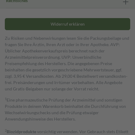
Rechtliches
Widerruf erklären
Zu Risiken und Nebenwirkungen lesen Sie die Packungsbeilage und
fragen Sie Ihre Ärztin, Ihren Arzt oder in Ihrer Apotheke. AVP:
Üblicher Apothekenverkaufspreis berechnet nach der
Arzneimittelpreisverordnung. UVP: Unverbindliche
Preisempfehlung des Herstellers. Die angegebenen Preise
beinhalten die gesetzlich vorgeschriebene Mehrwertsteuer, ggf.
zzgl. 3,95 € Versandkosten. Ab 29,00 € Bestell­wert versand­kosten­
frei. Preisänderungen und Irrtümer vorbehalten. Alle Angebote
und Gratis-Beigaben nur solange der Vorrat reicht.
1
Eine pharmazeutische Prüfung der Arzneimittel und sonstigen
Produkte in deinem Warenkorb beinhaltet die Durchführung von
Wechselwirkungschecks und die Prüfung etwaiger
Anwendungshinweise des Herstellers.
2
Biozidprodukte
vorsichtig verwenden. Vor Gebrauch stets Etikett