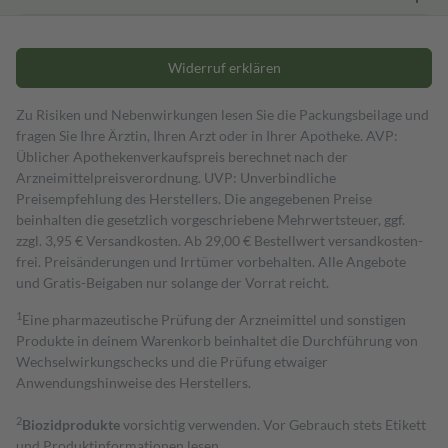
Widerruf erklären
Zu Risiken und Nebenwirkungen lesen Sie die Packungsbeilage und
fragen Sie Ihre Ärztin, Ihren Arzt oder in Ihrer Apotheke. AVP:
Üblicher Apothekenverkaufspreis berechnet nach der
Arzneimittelpreisverordnung. UVP: Unverbindliche
Preisempfehlung des Herstellers. Die angegebenen Preise
beinhalten die gesetzlich vorgeschriebene Mehrwertsteuer, ggf.
zzgl. 3,95 € Versandkosten. Ab 29,00 € Bestell­wert versand­kosten­
frei. Preisänderungen und Irrtümer vorbehalten. Alle Angebote
und Gratis-Beigaben nur solange der Vorrat reicht.
1
Eine pharmazeutische Prüfung der Arzneimittel und sonstigen
Produkte in deinem Warenkorb beinhaltet die Durchführung von
Wechselwirkungschecks und die Prüfung etwaiger
Anwendungshinweise des Herstellers.
2
Biozidprodukte
vorsichtig verwenden. Vor Gebrauch stets Etikett
und Produktinformationen lesen.