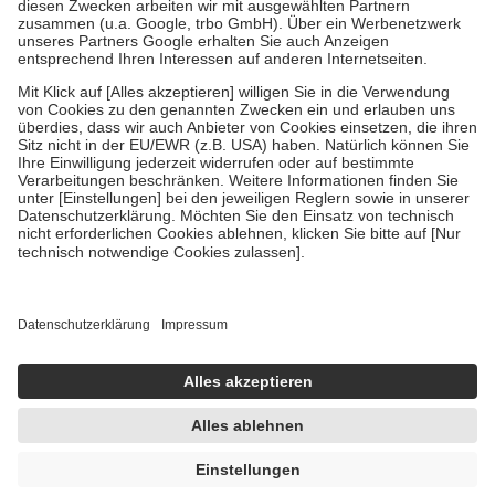
Zuzahlung zehn Prozent der Kosten sowie zehn Euro je
Verordnung.
Um das Engagement der Versicherten für ihre eigene Gesundheit zu
stärken und die besondere Stellung der Familie zu unterstützen,
fallen
keine Zuzahlungen
an bei:
• Kindern und Jugendlichen bis zum vollendeten 18. Lebensjahr
mit Ausnahme der Fahrkosten
• Untersuchungen zur Vorsorge und Früherkennung, die von der
GKV getragen werden
• empfohlenen Schutzimpfungen
• Harn- und Blutteststreifen
Wir nutzen Trusted Shops als unabhängigen Dienstleister für die
Einholung von Bewertungen. Trusted Shops hat Maßnahmen
getroffen, um sicherzustellen, dass es sich um echte Bewertungen
handelt. Mehr Informationen findest du hier:
https://help.etrusted.com/hc/de/articles/4419944605341
Einige Bilder und Inhalte wurden unter Zuhilfenahme künstlicher
Intelligenz erstellt.