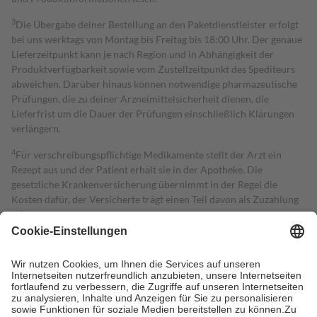
3
Die Übergabe deiner Bestellung an den Paketdienstleister erfolgt
bei uns werktags von Montag bis Freitag bis 18:00 Uhr. Der genaue
Lieferzeitpunkt kann je nach Region und in Abhängigkeit der
Produktverfügbarkeit sowie vom Zustellzeitpunkt des Spediteurs
abweichen. Darüber hinaus können notwendige pharmazeutische
Prüfungen, die zu deiner Arzneimittelsicherheit dienen, die
Lieferfrist um die Dauer der Prüfungen einschließlich Klärungen
verlängern.
4
Für verschreibungspflichtige Medikamente stellt der Arzt ein
Rezept aus und der Patient erhält sie in der Apotheke. Die
gesetzliche Krankenversicherung übernimmt in der Regel die
Kosten dafür, der Versicherte trägt einen Teil davon als Zuzahlung
mit.
Grundsätzlich leisten Mitglieder Zuzahlungen in Höhe von zehn
Prozent des Abgabepreises,
mindestens
jedoch
fünf Euro
und
höchstens zehn Euro.
Es sind jedoch nie mehr als die tatsächlichen
Kosten der Leistung zu entrichten.
Diese Regeln gelten grundsätzlich auch für Online-Apotheken.
Bei Heilmitteln und häuslicher Krankenpflege beträgt die