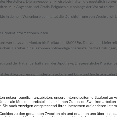
s Herstellers. Die angegebenen Preise beinhalten die gesetzlich vorgesc
alten. Alle Angebote und Gratis-Beigaben nur solange der Vorrat reicht.
dukte in deinem Warenkorb beinhaltet die Durchführung von Wechselwir
nd Produktinformationen lesen.
 uns werktags von Montag bis Freitag bis 18:00 Uhr. Der genaue Lieferze
ichen. Darüber hinaus können notwendige pharmazeutische Prüfungen, die
aus und der Patient erhält sie in der Apotheke. Die gesetzliche Krankenv
ent des Abgabepreises,
mindestens
jedoch
fünf Euro
und
höchstens zehn 
zehn Prozent der Kosten sowie zehn Euro je Verordnung.
rken und die besondere Stellung der Familie zu unterstützen, fallen
kein
 Ausnahme der Fahrkosten
 getragen werden