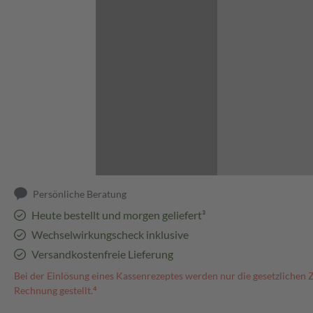
Abbildung kann abweichen
Persönliche Beratung
Heute bestellt und morgen geliefert³
Wechselwirkungscheck inklusive
Versandkostenfreie Lieferung
Bei der Einlösung eines Kassenrezeptes werden nur die gesetzlichen 
Rechnung gestellt.⁴