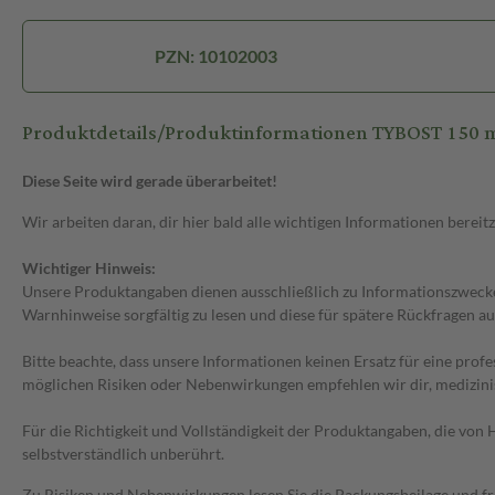
PZN: 10102003
Produktdetails/Produktinformationen TYBOST 150 m
Diese Seite wird gerade überarbeitet!
Wir arbeiten daran, dir hier bald alle wichtigen Informationen bereitz
Wichtiger Hinweis:
Unsere Produktangaben dienen ausschließlich zu Informationszwecken
Warnhinweise sorgfältig zu lesen und diese für spätere Rückfragen au
Bitte beachte, dass unsere Informationen keinen Ersatz für eine prof
möglichen Risiken oder Nebenwirkungen empfehlen wir dir, medizini
Für die Richtigkeit und Vollständigkeit der Produktangaben, die vo
selbstverständlich unberührt.
Zu Risiken und Nebenwirkungen lesen Sie die Packungsbeilage und frag