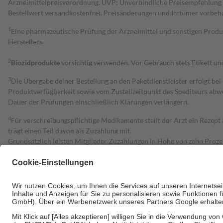
Arzneimittelpreisverordnung. UVP: Unverbindliche Preisempfehlung de
Bestell­wert versand­kosten­frei. Preisänderungen und Irrtümer vorbeh
1
Eine pharmazeutische Prüfung der Arzneimittel und sonstigen Pro
Herstellers.
2
Biozidprodukte
vorsichtig verwenden. Vor Gebrauch stets Etikett u
3
Die Übergabe deiner Bestellung an den Paketdienstleister erfolgt bei
Produktverfügbarkeit sowie vom Zustellzeitpunkt des Spediteurs abwe
Dauer der Prüfungen einschließlich Klärungen verlängern.
4
Für verschreibungspflichtige Medikamente stellt der Arzt ein Rezept 
trägt einen Teil davon als Zuzahlung mit.
Grundsätzlich leisten Mitglieder Zuzahlungen in Höhe von zehn Proz
zu entrichten.
Diese Regeln gelten grundsätzlich auch für Online-Apotheken.
Bei Heilmitteln und häuslicher Krankenpflege beträgt die Zuzahlung 
Um das Engagement der Versicherten für ihre eigene Gesundheit zu stä
• Kindern und Jugendlichen bis zum vollendeten 18. Lebensjahr mit
• Untersuchungen zur Vorsorge und Früherkennung, die von der GKV
• empfohlenen Schutzimpfungen