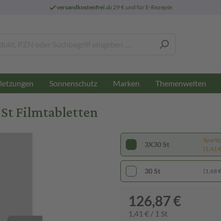
versandkostenfrei
ab 29 € und für E-Rezepte
letzungen
Sonnenschutz
Marken
Themenwelten
St Filmtabletten
Sparti
3X30 St
(1,41 € 
30 St
(1,68 € 
126,87 €
1,41 € / 1 St