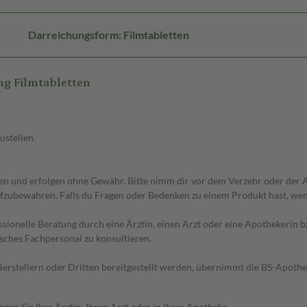
Darreichungsform: Filmtabletten
g Filmtabletten
ustellen.
 und erfolgen ohne Gewähr. Bitte nimm dir vor dem Verzehr oder der An
fzubewahren. Falls du Fragen oder Bedenken zu einem Produkt hast, wende
essionelle Beratung durch eine Ärztin, einen Arzt oder eine Apothekerin
sches Fachpersonal zu konsultieren.
n Herstellern oder Dritten bereitgestellt werden, übernimmt die BS-Apot
en Sie Ihre Ärztin, Ihren Arzt oder in Ihrer Apotheke.