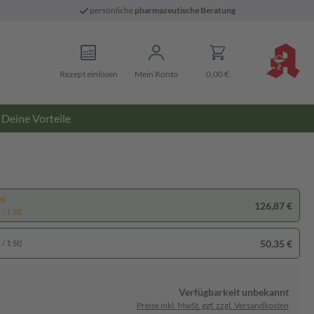
persönliche
pharmazeutische Beratung
Rezept einlösen
Mein Konto
0,00 €
Deine Vorteile
pp
126,87 €
/ 1 St)
50,35 €
/ 1 St)
Verfügbarkeit unbekannt
Preise inkl. MwSt. ggf. zzgl. Versandkosten