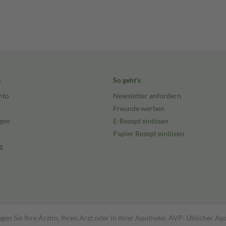
e
So geht's
nto
Newsletter anfordern
Freunde werben
gen
E-Rezept einlösen
Papier Rezept einlösen
g
gen Sie Ihre Ärztin, Ihren Arzt oder in Ihrer Apotheke. AVP: Üblicher A