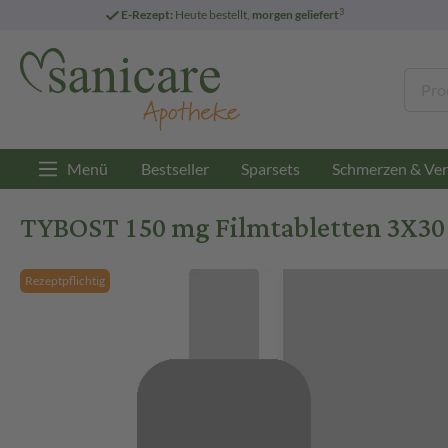
3
E-Rezept:
Heute bestellt,
morgen geliefert
Menü
Bestseller
Sparsets
Schmerzen & Ver
TYBOST 150 mg Filmtabletten 3X30 
Rezeptpflichtig