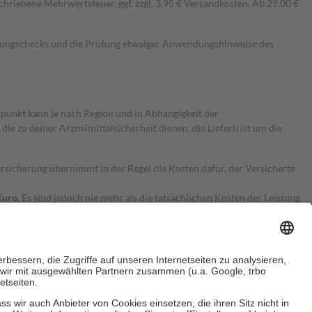
hriebene Mehrwertsteuer, ggf. zzgl. 3,95 € Versandkosten. Ab 29,00 €
kungschecks und die Prüfung etwaiger Anwendungshinweise des
itpunkt kann je nach Region und in Abhängigkeit der
 zu deiner Arzneimittelsicherheit dienen, die Lieferfrist um die
ersicherung übernimmt in der Regel die Kosten dafür, der Versicherte
Euro.
Es sind jedoch nie mehr als die tatsächlichen Kosten der Leistung
e Zuzahlungen
an bei: