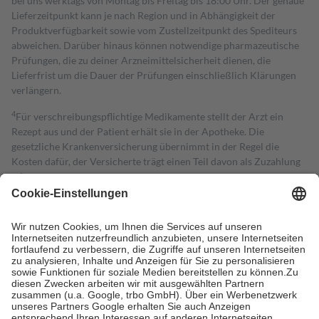
bei uns werktags von Montag bis Freitag bis 18:00 Uhr. Der genaue
Lieferzeitpunkt kann je nach Region und in Abhängigkeit der
Produktverfügbarkeit sowie vom Zustellzeitpunkt des Spediteurs
abweichen. Darüber hinaus können notwendige pharmazeutische
Prüfungen, die zu deiner Arzneimittelsicherheit dienen, die
Lieferfrist um die Dauer der Prüfungen einschließlich Klärungen
verlängern.
4
Für verschreibungspflichtige Medikamente stellt der Arzt ein
Rezept aus und der Patient erhält sie in der Apotheke. Die
gesetzliche Krankenversicherung übernimmt in der Regel die
Kosten dafür, der Versicherte trägt einen Teil davon als Zuzahlung
mit.
Grundsätzlich leisten Mitglieder Zuzahlungen in Höhe von zehn
Prozent des Abgabepreises,
mindestens
jedoch
fünf Euro
und
höchstens zehn Euro.
Es sind jedoch nie mehr als die tatsächlichen
Kosten der Leistung zu entrichten.
Diese Regeln gelten grundsätzlich auch für Online-Apotheken.
Bei Heilmitteln und häuslicher Krankenpflege beträgt die
Zuzahlung zehn Prozent der Kosten sowie zehn Euro je
Verordnung.
Um das Engagement der Versicherten für ihre eigene Gesundheit zu