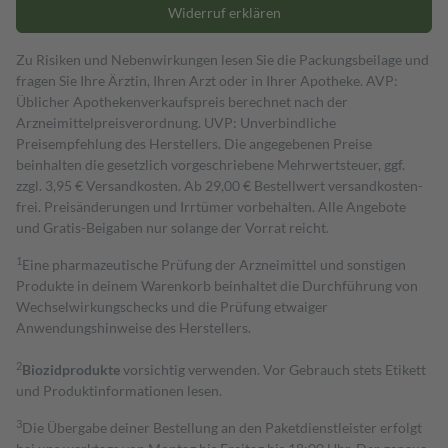
Widerruf erklären
Zu Risiken und Nebenwirkungen lesen Sie die Packungsbeilage und
fragen Sie Ihre Ärztin, Ihren Arzt oder in Ihrer Apotheke. AVP:
Üblicher Apothekenverkaufspreis berechnet nach der
Arzneimittelpreisverordnung. UVP: Unverbindliche
Preisempfehlung des Herstellers. Die angegebenen Preise
beinhalten die gesetzlich vorgeschriebene Mehrwertsteuer, ggf.
zzgl. 3,95 € Versandkosten. Ab 29,00 € Bestell­wert versand­kosten­
frei. Preisänderungen und Irrtümer vorbehalten. Alle Angebote
und Gratis-Beigaben nur solange der Vorrat reicht.
1
Eine pharmazeutische Prüfung der Arzneimittel und sonstigen
Produkte in deinem Warenkorb beinhaltet die Durchführung von
Wechselwirkungschecks und die Prüfung etwaiger
Anwendungshinweise des Herstellers.
2
Biozidprodukte
vorsichtig verwenden. Vor Gebrauch stets Etikett
und Produktinformationen lesen.
3
Die Übergabe deiner Bestellung an den Paketdienstleister erfolgt