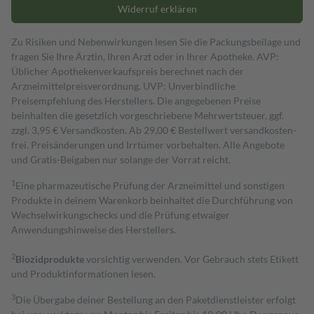
Widerruf erklären
Zu Risiken und Nebenwirkungen lesen Sie die Packungsbeilage und
fragen Sie Ihre Ärztin, Ihren Arzt oder in Ihrer Apotheke. AVP:
Üblicher Apothekenverkaufspreis berechnet nach der
Arzneimittelpreisverordnung. UVP: Unverbindliche
Preisempfehlung des Herstellers. Die angegebenen Preise
beinhalten die gesetzlich vorgeschriebene Mehrwertsteuer, ggf.
zzgl. 3,95 € Versandkosten. Ab 29,00 € Bestell­wert versand­kosten­
frei. Preisänderungen und Irrtümer vorbehalten. Alle Angebote
und Gratis-Beigaben nur solange der Vorrat reicht.
1
Eine pharmazeutische Prüfung der Arzneimittel und sonstigen
Produkte in deinem Warenkorb beinhaltet die Durchführung von
Wechselwirkungschecks und die Prüfung etwaiger
Anwendungshinweise des Herstellers.
2
Biozidprodukte
vorsichtig verwenden. Vor Gebrauch stets Etikett
und Produktinformationen lesen.
3
Die Übergabe deiner Bestellung an den Paketdienstleister erfolgt