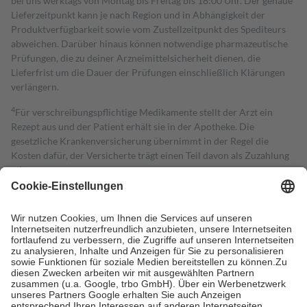
bei uns werktags von Montag bis Freitag bis 18:00 Uhr. Der genaue
Lieferzeitpunkt kann je nach Region und in Abhängigkeit der
Produktverfügbarkeit sowie vom Zustellzeitpunkt des Spediteurs
abweichen. Darüber hinaus können notwendige pharmazeutische
Prüfungen, die zu deiner Arzneimittelsicherheit dienen, die
Lieferfrist um die Dauer der Prüfungen einschließlich Klärungen
verlängern.
4
Für verschreibungspflichtige Medikamente stellt der Arzt ein
Rezept aus und der Patient erhält sie in der Apotheke. Die
gesetzliche Krankenversicherung übernimmt in der Regel die
Kosten dafür, der Versicherte trägt einen Teil davon als Zuzahlung
mit.
Grundsätzlich leisten Mitglieder Zuzahlungen in Höhe von zehn
Prozent des Abgabepreises,
mindestens
jedoch
fünf Euro
und
höchstens zehn Euro.
Es sind jedoch nie mehr als die tatsächlichen
Kosten der Leistung zu entrichten.
Diese Regeln gelten grundsätzlich auch für Online-Apotheken.
Bei Heilmitteln und häuslicher Krankenpflege beträgt die
Zuzahlung zehn Prozent der Kosten sowie zehn Euro je
Verordnung.
Um das Engagement der Versicherten für ihre eigene Gesundheit zu