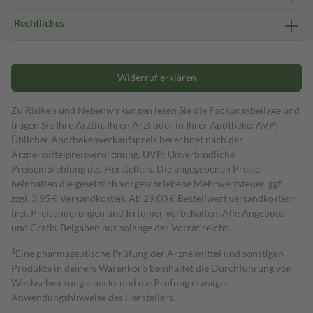
Rechtliches
Widerruf erklären
Zu Risiken und Nebenwirkungen lesen Sie die Packungsbeilage und
fragen Sie Ihre Ärztin, Ihren Arzt oder in Ihrer Apotheke. AVP:
Üblicher Apothekenverkaufspreis berechnet nach der
Arzneimittelpreisverordnung. UVP: Unverbindliche
Preisempfehlung des Herstellers. Die angegebenen Preise
beinhalten die gesetzlich vorgeschriebene Mehrwertsteuer, ggf.
zzgl. 3,95 € Versandkosten. Ab 29,00 € Bestell­wert versand­kosten­
frei. Preisänderungen und Irrtümer vorbehalten. Alle Angebote
und Gratis-Beigaben nur solange der Vorrat reicht.
1
Eine pharmazeutische Prüfung der Arzneimittel und sonstigen
Produkte in deinem Warenkorb beinhaltet die Durchführung von
Wechselwirkungschecks und die Prüfung etwaiger
Anwendungshinweise des Herstellers.