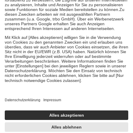
Diese Regeln gelten grundsätzlich auch für Online-Apotheken.
Bei Heilmitteln und häuslicher Krankenpflege beträgt die
Zuzahlung zehn Prozent der Kosten sowie zehn Euro je
Verordnung.
Um das Engagement der Versicherten für ihre eigene Gesundheit zu
stärken und die besondere Stellung der Familie zu unterstützen,
fallen
keine Zuzahlungen
an bei:
• Kindern und Jugendlichen bis zum vollendeten 18. Lebensjahr
mit Ausnahme der Fahrkosten
• Untersuchungen zur Vorsorge und Früherkennung, die von der
GKV getragen werden
• empfohlenen Schutzimpfungen
• Harn- und Blutteststreifen
Wir nutzen Trusted Shops als unabhängigen Dienstleister für die
Einholung von Bewertungen. Trusted Shops hat Maßnahmen
getroffen, um sicherzustellen, dass es sich um echte Bewertungen
handelt. Mehr Informationen findest du hier:
https://help.etrusted.com/hc/de/articles/4419944605341
Einige Bilder und Inhalte wurden unter Zuhilfenahme künstlicher
Intelligenz erstellt.