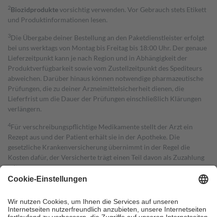
2
Biozidprodukte
vorsichtig verwenden. Vor Gebrauch stets Etikett
und Produktinformationen lesen.
3
Die Übergabe deiner Bestellung an den Paketdienstleister erfolgt
bei uns werktags von Montag bis Freitag bis 18:00 Uhr. Der genaue
Lieferzeitpunkt kann je nach Region und in Abhängigkeit der
Produktverfügbarkeit sowie vom Zustellzeitpunkt des Spediteurs
abweichen. Darüber hinaus können notwendige pharmazeutische
Prüfungen, die zu deiner Arzneimittelsicherheit dienen, die
Lieferfrist um die Dauer der Prüfungen einschließlich Klärungen
verlängern.
4
Für verschreibungspflichtige Medikamente stellt der Arzt ein
Rezept aus und der Patient erhält sie in der Apotheke. Die
gesetzliche Krankenversicherung übernimmt in der Regel die
Kosten dafür, der Versicherte trägt einen Teil davon als Zuzahlung
mit.
Grundsätzlich leisten Mitglieder Zuzahlungen in Höhe von zehn
Prozent des Abgabepreises,
mindestens
jedoch
fünf Euro
und
höchstens zehn Euro.
Es sind jedoch nie mehr als die tatsächlichen
Kosten der Leistung zu entrichten.