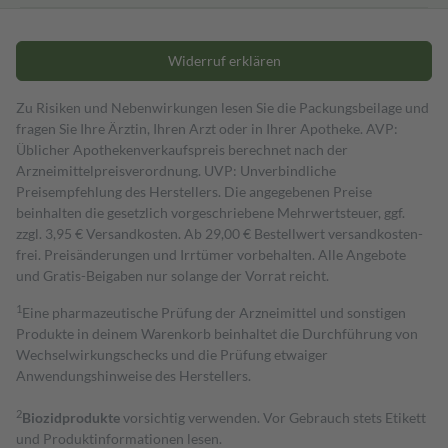
Widerruf erklären
Zu Risiken und Nebenwirkungen lesen Sie die Packungsbeilage und
fragen Sie Ihre Ärztin, Ihren Arzt oder in Ihrer Apotheke. AVP:
Üblicher Apothekenverkaufspreis berechnet nach der
Arzneimittelpreisverordnung. UVP: Unverbindliche
Preisempfehlung des Herstellers. Die angegebenen Preise
beinhalten die gesetzlich vorgeschriebene Mehrwertsteuer, ggf.
zzgl. 3,95 € Versandkosten. Ab 29,00 € Bestell­wert versand­kosten­
frei. Preisänderungen und Irrtümer vorbehalten. Alle Angebote
und Gratis-Beigaben nur solange der Vorrat reicht.
1
Eine pharmazeutische Prüfung der Arzneimittel und sonstigen
Produkte in deinem Warenkorb beinhaltet die Durchführung von
Wechselwirkungschecks und die Prüfung etwaiger
Anwendungshinweise des Herstellers.
2
Biozidprodukte
vorsichtig verwenden. Vor Gebrauch stets Etikett
und Produktinformationen lesen.