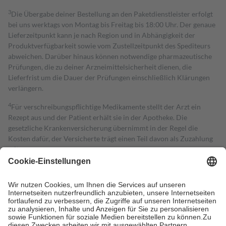
3
Die Übergabe deiner Bestellung an den Paketdienstleister erfolgt
bei uns werktags von Montag bis Freitag bis 18:00 Uhr. Der genaue
Lieferzeitpunkt kann je nach Region und in Abhängigkeit der
Produktverfügbarkeit sowie vom Zustellzeitpunkt des Spediteurs
abweichen. Darüber hinaus können notwendige pharmazeutische
Prüfungen, die zu deiner Arzneimittelsicherheit dienen, die
Lieferfrist um die Dauer der Prüfungen einschließlich Klärungen
verlängern.
4
Für verschreibungspflichtige Medikamente stellt der Arzt ein
Rezept aus und der Patient erhält sie in der Apotheke. Die
gesetzliche Krankenversicherung übernimmt in der Regel die
Kosten dafür, der Versicherte trägt einen Teil davon als Zuzahlung
mit.
Grundsätzlich leisten Mitglieder Zuzahlungen in Höhe von zehn
Prozent des Abgabepreises,
mindestens
jedoch
fünf Euro
und
höchstens zehn Euro.
Es sind jedoch nie mehr als die tatsächlichen
Kosten der Leistung zu entrichten.
Diese Regeln gelten grundsätzlich auch für Online-Apotheken.
Bei Heilmitteln und häuslicher Krankenpflege beträgt die
Zuzahlung zehn Prozent der Kosten sowie zehn Euro je