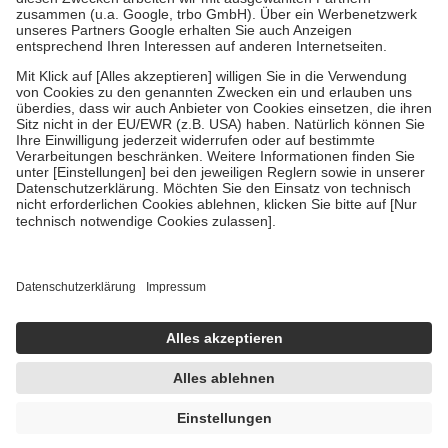
Verordnung.
Um das Engagement der Versicherten für ihre eigene Gesundheit zu
stärken und die besondere Stellung der Familie zu unterstützen,
fallen
keine Zuzahlungen
an bei:
• Kindern und Jugendlichen bis zum vollendeten 18. Lebensjahr
mit Ausnahme der Fahrkosten
• Untersuchungen zur Vorsorge und Früherkennung, die von der
GKV getragen werden
• empfohlenen Schutzimpfungen
• Harn- und Blutteststreifen
Wir nutzen Trusted Shops als unabhängigen Dienstleister für die
Einholung von Bewertungen. Trusted Shops hat Maßnahmen
getroffen, um sicherzustellen, dass es sich um echte Bewertungen
handelt. Mehr Informationen findest du hier:
https://help.etrusted.com/hc/de/articles/4419944605341
Einige Bilder und Inhalte wurden unter Zuhilfenahme künstlicher
Intelligenz erstellt.