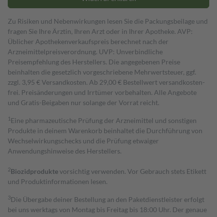
Zu Risiken und Nebenwirkungen lesen Sie die Packungsbeilage und
fragen Sie Ihre Ärztin, Ihren Arzt oder in Ihrer Apotheke. AVP:
Üblicher Apothekenverkaufspreis berechnet nach der
Arzneimittelpreisverordnung. UVP: Unverbindliche
Preisempfehlung des Herstellers. Die angegebenen Preise
beinhalten die gesetzlich vorgeschriebene Mehrwertsteuer, ggf.
zzgl. 3,95 € Versandkosten. Ab 29,00 € Bestell­wert versand­kosten­
frei. Preisänderungen und Irrtümer vorbehalten. Alle Angebote
und Gratis-Beigaben nur solange der Vorrat reicht.
1
Eine pharmazeutische Prüfung der Arzneimittel und sonstigen
Produkte in deinem Warenkorb beinhaltet die Durchführung von
Wechselwirkungschecks und die Prüfung etwaiger
Anwendungshinweise des Herstellers.
2
Biozidprodukte
vorsichtig verwenden. Vor Gebrauch stets Etikett
und Produktinformationen lesen.
3
Die Übergabe deiner Bestellung an den Paketdienstleister erfolgt
bei uns werktags von Montag bis Freitag bis 18:00 Uhr. Der genaue