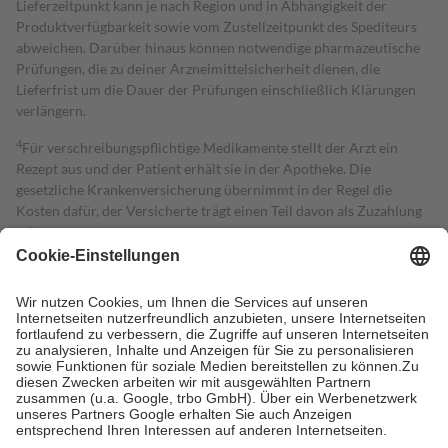
Lieferzeitpunkt kann je nach Region und in Abhängigkeit der
Produktverfügbarkeit sowie vom Zustellzeitpunkt des Spediteurs
abweichen. Darüber hinaus können notwendige pharmazeutische
Prüfungen, die zu deiner Arzneimittelsicherheit dienen, die
Lieferfrist um die Dauer der Prüfungen einschließlich Klärungen
verlängern.
4
Für verschreibungspflichtige Medikamente stellt der Arzt ein
Rezept aus und der Patient erhält sie in der Apotheke. Die
gesetzliche Krankenversicherung übernimmt in der Regel die
Kosten dafür, der Versicherte trägt einen Teil davon als Zuzahlung
mit.
Grundsätzlich leisten Mitglieder Zuzahlungen in Höhe von zehn
Prozent des Abgabepreises,
mindestens
jedoch
fünf Euro
und
höchstens zehn Euro.
Es sind jedoch nie mehr als die tatsächlichen
Kosten der Leistung zu entrichten.
Diese Regeln gelten grundsätzlich auch für Online-Apotheken.
Bei Heilmitteln und häuslicher Krankenpflege beträgt die
Zuzahlung zehn Prozent der Kosten sowie zehn Euro je
Verordnung.
Um das Engagement der Versicherten für ihre eigene Gesundheit zu
stärken und die besondere Stellung der Familie zu unterstützen,