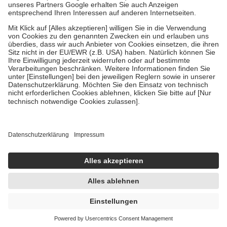
Um das Engagement der Versicherten für ihre eigene Gesundheit zu
stärken und die besondere Stellung der Familie zu unterstützen,
fallen
keine Zuzahlungen
an bei:
• Kindern und Jugendlichen bis zum vollendeten 18. Lebensjahr
mit Ausnahme der Fahrkosten
• Untersuchungen zur Vorsorge und Früherkennung, die von der
GKV getragen werden
• empfohlenen Schutzimpfungen
• Harn- und Blutteststreifen
Wir nutzen Trusted Shops als unabhängigen Dienstleister für die
Einholung von Bewertungen. Trusted Shops hat Maßnahmen
getroffen, um sicherzustellen, dass es sich um echte Bewertungen
handelt. Mehr Informationen findest du hier:
https://help.etrusted.com/hc/de/articles/4419944605341
Einige Bilder und Inhalte wurden unter Zuhilfenahme künstlicher
Intelligenz erstellt.