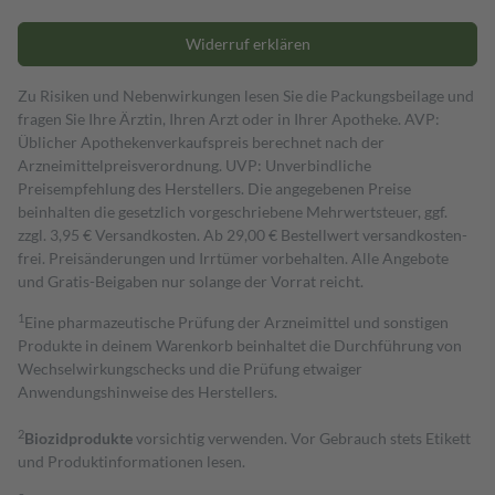
Widerruf erklären
Zu Risiken und Nebenwirkungen lesen Sie die Packungsbeilage und
fragen Sie Ihre Ärztin, Ihren Arzt oder in Ihrer Apotheke. AVP:
Üblicher Apothekenverkaufspreis berechnet nach der
Arzneimittelpreisverordnung. UVP: Unverbindliche
Preisempfehlung des Herstellers. Die angegebenen Preise
beinhalten die gesetzlich vorgeschriebene Mehrwertsteuer, ggf.
zzgl. 3,95 € Versandkosten. Ab 29,00 € Bestell­wert versand­kosten­
frei. Preisänderungen und Irrtümer vorbehalten. Alle Angebote
und Gratis-Beigaben nur solange der Vorrat reicht.
1
Eine pharmazeutische Prüfung der Arzneimittel und sonstigen
Produkte in deinem Warenkorb beinhaltet die Durchführung von
Wechselwirkungschecks und die Prüfung etwaiger
Anwendungshinweise des Herstellers.
2
Biozidprodukte
vorsichtig verwenden. Vor Gebrauch stets Etikett
und Produktinformationen lesen.