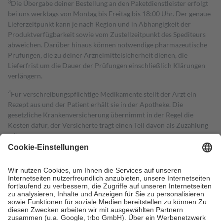
3
Die Übergabe deiner Bestellung an den Paketdienstleister erfolgt
bei uns werktags von Montag bis Freitag bis 18:00 Uhr. Der genaue
Lieferzeitpunkt kann je nach Region und in Abhängigkeit der
Produktverfügbarkeit sowie vom Zustellzeitpunkt des Spediteurs
abweichen. Darüber hinaus können notwendige pharmazeutische
Prüfungen, die zu deiner Arzneimittelsicherheit dienen, die
Lieferfrist um die Dauer der Prüfungen einschließlich Klärungen
verlängern.
4
Für verschreibungspflichtige Medikamente stellt der Arzt ein
Rezept aus und der Patient erhält sie in der Apotheke. Die
gesetzliche Krankenversicherung übernimmt in der Regel die
Kosten dafür, der Versicherte trägt einen Teil davon als Zuzahlung
mit.
Grundsätzlich leisten Mitglieder Zuzahlungen in Höhe von zehn
Prozent des Abgabepreises,
mindestens
jedoch
fünf Euro
und
höchstens zehn Euro.
Es sind jedoch nie mehr als die tatsächlichen
Kosten der Leistung zu entrichten.
Diese Regeln gelten grundsätzlich auch für Online-Apotheken.
Bei Heilmitteln und häuslicher Krankenpflege beträgt die
Zuzahlung zehn Prozent der Kosten sowie zehn Euro je
Verordnung.