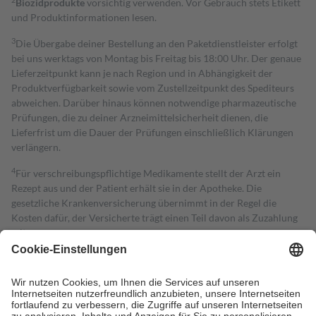
Biozidprodukte
vorsichtig verwenden. Vor Gebrauch stets Etikett
und Produktinformationen lesen.
3
Die Übergabe deiner Bestellung an den Paketdienstleister erfolgt
bei uns werktags von Montag bis Freitag bis 18:00 Uhr. Der genaue
Lieferzeitpunkt kann je nach Region und in Abhängigkeit der
Produktverfügbarkeit sowie vom Zustellzeitpunkt des Spediteurs
abweichen. Darüber hinaus können notwendige pharmazeutische
Prüfungen, die zu deiner Arzneimittelsicherheit dienen, die
Lieferfrist um die Dauer der Prüfungen einschließlich Klärungen
verlängern.
4
Für verschreibungspflichtige Medikamente stellt der Arzt ein
Rezept aus und der Patient erhält sie in der Apotheke. Die
gesetzliche Krankenversicherung übernimmt in der Regel die
Kosten dafür, der Versicherte trägt einen Teil davon als Zuzahlung
mit.
Grundsätzlich leisten Mitglieder Zuzahlungen in Höhe von zehn
Prozent des Abgabepreises,
mindestens
jedoch
fünf Euro
und
höchstens zehn Euro.
Es sind jedoch nie mehr als die tatsächlichen
Kosten der Leistung zu entrichten.
Diese Regeln gelten grundsätzlich auch für Online-Apotheken.