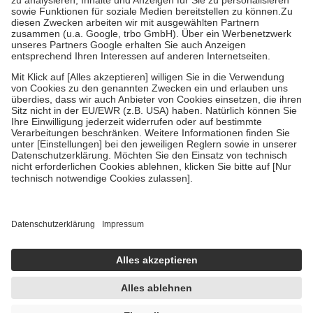
Bei Heilmitteln und häuslicher Krankenpflege beträgt die
Zuzahlung zehn Prozent der Kosten sowie zehn Euro je
Verordnung.
Um das Engagement der Versicherten für ihre eigene Gesundheit zu
stärken und die besondere Stellung der Familie zu unterstützen,
fallen
keine Zuzahlungen
an bei:
• Kindern und Jugendlichen bis zum vollendeten 18. Lebensjahr
mit Ausnahme der Fahrkosten
• Untersuchungen zur Vorsorge und Früherkennung, die von der
GKV getragen werden
• empfohlenen Schutzimpfungen
• Harn- und Blutteststreifen
Wir nutzen Trusted Shops als unabhängigen Dienstleister für die
Einholung von Bewertungen. Trusted Shops hat Maßnahmen
getroffen, um sicherzustellen, dass es sich um echte Bewertungen
handelt. Mehr Informationen findest du hier:
https://help.etrusted.com/hc/de/articles/4419944605341
Einige Bilder und Inhalte wurden unter Zuhilfenahme künstlicher
Intelligenz erstellt.