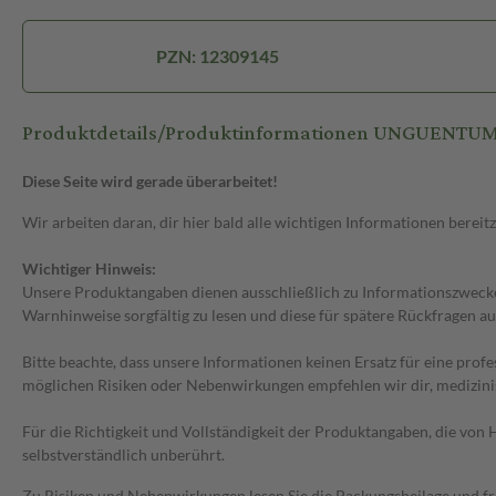
PZN: 12309145
Produktdetails/Produktinformationen UNGUENTU
Diese Seite wird gerade überarbeitet!
Wir arbeiten daran, dir hier bald alle wichtigen Informationen bereitz
Wichtiger Hinweis:
Unsere Produktangaben dienen ausschließlich zu Informationszwecken
Warnhinweise sorgfältig zu lesen und diese für spätere Rückfragen au
Bitte beachte, dass unsere Informationen keinen Ersatz für eine prof
möglichen Risiken oder Nebenwirkungen empfehlen wir dir, medizini
Für die Richtigkeit und Vollständigkeit der Produktangaben, die vo
selbstverständlich unberührt.
Zu Risiken und Nebenwirkungen lesen Sie die Packungsbeilage und frag