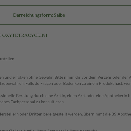
Darreichungsform: Salbe
M OXYTETRACYCLINI
ustellen.
 und erfolgen ohne Gewähr. Bitte nimm dir vor dem Verzehr oder der An
fzubewahren. Falls du Fragen oder Bedenken zu einem Produkt hast, wende
essionelle Beratung durch eine Ärztin, einen Arzt oder eine Apothekerin
sches Fachpersonal zu konsultieren.
n Herstellern oder Dritten bereitgestellt werden, übernimmt die BS-Apot
en Sie Ihre Ärztin, Ihren Arzt oder in Ihrer Apotheke.