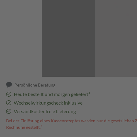
Abbildung kann abweichen
Persönliche Beratung
Heute bestellt und morgen geliefert³
Wechselwirkungscheck inklusive
Versandkostenfreie Lieferung
Bei der Einlösung eines Kassenrezeptes werden nur die gesetzlichen 
Rechnung gestellt.⁴