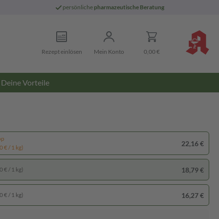
persönliche
pharmazeutische Beratung
Rezept einlösen
Mein Konto
0,00 €
Deine Vorteile
pp
22,16 €
 € / 1 kg)
18,79 €
 € / 1 kg)
16,27 €
 € / 1 kg)