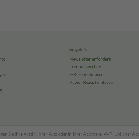
e
So geht's
nto
Newsletter anfordern
Freunde werben
gen
E-Rezept einlösen
Papier Rezept einlösen
g
gen Sie Ihre Ärztin, Ihren Arzt oder in Ihrer Apotheke. AVP: Üblicher A