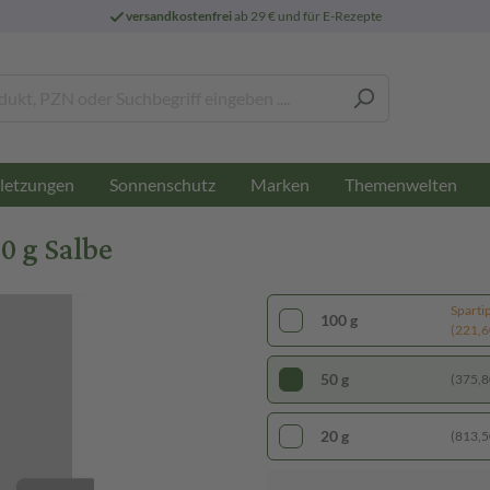
versandkostenfrei
ab 29 € und für E-Rezepte
letzungen
Sonnenschutz
Marken
Themenwelten
g Salbe
Sparti
100 g
(221,60
50 g
(375,80
20 g
(813,50