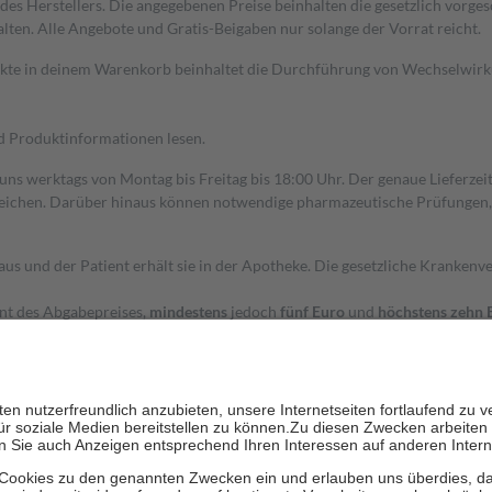
s Herstellers. Die angegebenen Preise beinhalten die gesetzlich vorgesc
alten. Alle Angebote und Gratis-Beigaben nur solange der Vorrat reicht.
dukte in deinem Warenkorb beinhaltet die Durchführung von Wechselwir
nd Produktinformationen lesen.
 uns werktags von Montag bis Freitag bis 18:00 Uhr. Der genaue Lieferze
ichen. Darüber hinaus können notwendige pharmazeutische Prüfungen, die
aus und der Patient erhält sie in der Apotheke. Die gesetzliche Krankenv
ent des Abgabepreises,
mindestens
jedoch
fünf Euro
und
höchstens zehn 
zehn Prozent der Kosten sowie zehn Euro je Verordnung.
rken und die besondere Stellung der Familie zu unterstützen, fallen
kein
 Ausnahme der Fahrkosten
 getragen werden