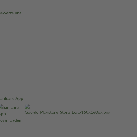
Bewerte uns
Sanicare App