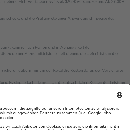
hriebene Mehrwertsteuer, ggf. zzgl. 3,95 € Versandkosten. Ab 29,00 €
kungschecks und die Prüfung etwaiger Anwendungshinweise des
itpunkt kann je nach Region und in Abhängigkeit der
 zu deiner Arzneimittelsicherheit dienen, die Lieferfrist um die
ersicherung übernimmt in der Regel die Kosten dafür, der Versicherte
Euro.
Es sind jedoch nie mehr als die tatsächlichen Kosten der Leistung
e Zuzahlungen
an bei: