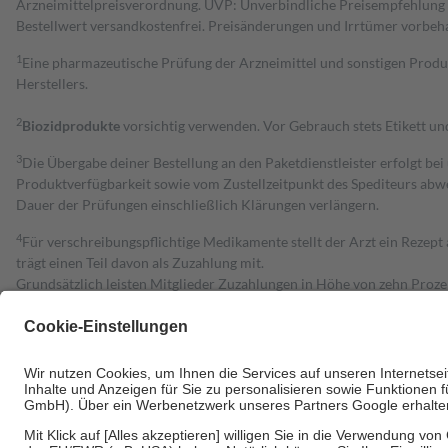
Arzneimittelpreisverordnung. UVP: Unverbindliche Preisempfehlung de
Bestell­wert versand­kosten­frei. Preisänderungen und Irrtümer vorbeh
1
Eine pharmazeutische Prüfung der Arzneimittel und sonstigen Pro
Herstellers.
2
Biozidprodukte
vorsichtig verwenden. Vor Gebrauch stets Etikett u
3
Die Übergabe deiner Bestellung an den Paketdienstleister erfolgt bei
Produktverfügbarkeit sowie vom Zustellzeitpunkt des Spediteurs abwe
Dauer der Prüfungen einschließlich Klärungen verlängern.
4
Für verschreibungspflichtige Medikamente stellt der Arzt ein Rezept 
trägt einen Teil davon als Zuzahlung mit.
Grundsätzlich leisten Mitglieder Zuzahlungen in Höhe von zehn Proz
zu entrichten.
Diese Regeln gelten grundsätzlich auch für Online-Apotheken.
Bei Heilmitteln und häuslicher Krankenpflege beträgt die Zuzahlung 
Um das Engagement der Versicherten für ihre eigene Gesundheit zu stä
• Kindern und Jugendlichen bis zum vollendeten 18. Lebensjahr mit
• Untersuchungen zur Vorsorge und Früherkennung, die von der GKV
• empfohlenen Schutzimpfungen