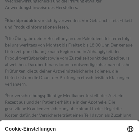
Wechselwirkungschecks und die Prüfung etwaiger
Anwendungshinweise des Herstellers.
2
Biozidprodukte
vorsichtig verwenden. Vor Gebrauch stets Etikett
und Produktinformationen lesen.
3
Die Übergabe deiner Bestellung an den Paketdienstleister erfolgt
bei uns werktags von Montag bis Freitag bis 18:00 Uhr. Der genaue
Lieferzeitpunkt kann je nach Region und in Abhängigkeit der
Produktverfügbarkeit sowie vom Zustellzeitpunkt des Spediteurs
abweichen. Darüber hinaus können notwendige pharmazeutische
Prüfungen, die zu deiner Arzneimittelsicherheit dienen, die
Lieferfrist um die Dauer der Prüfungen einschließlich Klärungen
verlängern.
4
Für verschreibungspflichtige Medikamente stellt der Arzt ein
Rezept aus und der Patient erhält sie in der Apotheke. Die
gesetzliche Krankenversicherung übernimmt in der Regel die
Kosten dafür, der Versicherte trägt einen Teil davon als Zuzahlung
mit.
Grundsätzlich leisten Mitglieder Zuzahlungen in Höhe von zehn
Prozent des Abgabepreises,
mindestens
jedoch
fünf Euro
und