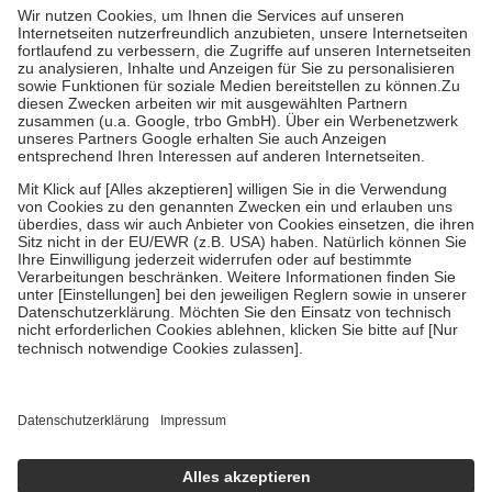
höchstens zehn Euro.
Es sind jedoch nie mehr als die tatsächlichen
Kosten der Leistung zu entrichten.
Diese Regeln gelten grundsätzlich auch für Online-Apotheken.
Bei Heilmitteln und häuslicher Krankenpflege beträgt die
Zuzahlung zehn Prozent der Kosten sowie zehn Euro je
Verordnung.
Um das Engagement der Versicherten für ihre eigene Gesundheit zu
stärken und die besondere Stellung der Familie zu unterstützen,
fallen
keine Zuzahlungen
an bei:
• Kindern und Jugendlichen bis zum vollendeten 18. Lebensjahr
mit Ausnahme der Fahrkosten
• Untersuchungen zur Vorsorge und Früherkennung, die von der
GKV getragen werden
• empfohlenen Schutzimpfungen
• Harn- und Blutteststreifen
Wir nutzen Trusted Shops als unabhängigen Dienstleister für die
Einholung von Bewertungen. Trusted Shops hat Maßnahmen
getroffen, um sicherzustellen, dass es sich um echte Bewertungen
handelt. Mehr Informationen findest du hier:
https://help.etrusted.com/hc/de/articles/4419944605341