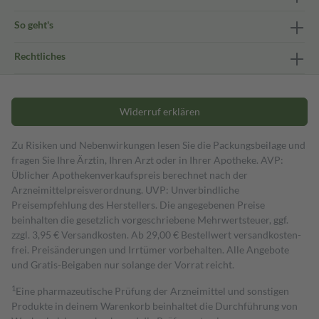
So geht's
Rechtliches
Widerruf erklären
Zu Risiken und Nebenwirkungen lesen Sie die Packungsbeilage und
fragen Sie Ihre Ärztin, Ihren Arzt oder in Ihrer Apotheke. AVP:
Üblicher Apothekenverkaufspreis berechnet nach der
Arzneimittelpreisverordnung. UVP: Unverbindliche
Preisempfehlung des Herstellers. Die angegebenen Preise
beinhalten die gesetzlich vorgeschriebene Mehrwertsteuer, ggf.
zzgl. 3,95 € Versandkosten. Ab 29,00 € Bestell­wert versand­kosten­
frei. Preisänderungen und Irrtümer vorbehalten. Alle Angebote
und Gratis-Beigaben nur solange der Vorrat reicht.
1
Eine pharmazeutische Prüfung der Arzneimittel und sonstigen
Produkte in deinem Warenkorb beinhaltet die Durchführung von