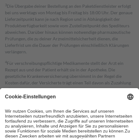
3
Die Übergabe deiner Bestellung an den Paketdienstleister erfolgt
bei uns werktags von Montag bis Freitag bis 18:00 Uhr. Der genaue
Lieferzeitpunkt kann je nach Region und in Abhängigkeit der
Produktverfügbarkeit sowie vom Zustellzeitpunkt des Spediteurs
abweichen. Darüber hinaus können notwendige pharmazeutische
Prüfungen, die zu deiner Arzneimittelsicherheit dienen, die
Lieferfrist um die Dauer der Prüfungen einschließlich Klärungen
verlängern.
4
Für verschreibungspflichtige Medikamente stellt der Arzt ein
Rezept aus und der Patient erhält sie in der Apotheke. Die
gesetzliche Krankenversicherung übernimmt in der Regel die
Kosten dafür, der Versicherte trägt einen Teil davon als Zuzahlung
mit.
Grundsätzlich leisten Mitglieder Zuzahlungen in Höhe von zehn
Prozent des Abgabepreises,
mindestens
jedoch
fünf Euro
und
höchstens zehn Euro.
Es sind jedoch nie mehr als die tatsächlichen
Kosten der Leistung zu entrichten.
Diese Regeln gelten grundsätzlich auch für Online-Apotheken.
Bei Heilmitteln und häuslicher Krankenpflege beträgt die
Zuzahlung zehn Prozent der Kosten sowie zehn Euro je