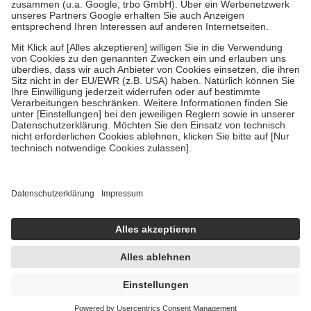
Verordnung.
Um das Engagement der Versicherten für ihre eigene Gesundheit zu
stärken und die besondere Stellung der Familie zu unterstützen,
fallen
keine Zuzahlungen
an bei:
• Kindern und Jugendlichen bis zum vollendeten 18. Lebensjahr
mit Ausnahme der Fahrkosten
• Untersuchungen zur Vorsorge und Früherkennung, die von der
GKV getragen werden
• empfohlenen Schutzimpfungen
• Harn- und Blutteststreifen
Wir nutzen Trusted Shops als unabhängigen Dienstleister für die
Einholung von Bewertungen. Trusted Shops hat Maßnahmen
getroffen, um sicherzustellen, dass es sich um echte Bewertungen
handelt. Mehr Informationen findest du hier:
https://help.etrusted.com/hc/de/articles/4419944605341
Einige Bilder und Inhalte wurden unter Zuhilfenahme künstlicher
Intelligenz erstellt.