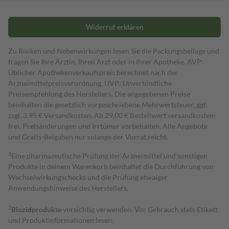
Widerruf erklären
Zu Risiken und Nebenwirkungen lesen Sie die Packungsbeilage und
fragen Sie Ihre Ärztin, Ihren Arzt oder in Ihrer Apotheke. AVP:
Üblicher Apothekenverkaufspreis berechnet nach der
Arzneimittelpreisverordnung. UVP: Unverbindliche
Preisempfehlung des Herstellers. Die angegebenen Preise
beinhalten die gesetzlich vorgeschriebene Mehrwertsteuer, ggf.
zzgl. 3,95 € Versandkosten. Ab 29,00 € Bestell­wert versand­kosten­
frei. Preisänderungen und Irrtümer vorbehalten. Alle Angebote
und Gratis-Beigaben nur solange der Vorrat reicht.
1
Eine pharmazeutische Prüfung der Arzneimittel und sonstigen
Produkte in deinem Warenkorb beinhaltet die Durchführung von
Wechselwirkungschecks und die Prüfung etwaiger
Anwendungshinweise des Herstellers.
2
Biozidprodukte
vorsichtig verwenden. Vor Gebrauch stets Etikett
und Produktinformationen lesen.