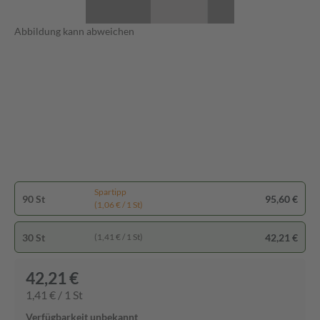
Abbildung kann abweichen
Spartipp
90 St
95,60 €
(1,06 € / 1 St)
30 St
42,21 €
(1,41 € / 1 St)
42,21 €
1,41 € / 1 St
Verfügbarkeit unbekannt