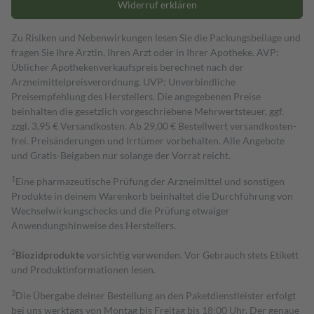
Widerruf erklären
Zu Risiken und Nebenwirkungen lesen Sie die Packungsbeilage und
fragen Sie Ihre Ärztin, Ihren Arzt oder in Ihrer Apotheke. AVP:
Üblicher Apothekenverkaufspreis berechnet nach der
Arzneimittelpreisverordnung. UVP: Unverbindliche
Preisempfehlung des Herstellers. Die angegebenen Preise
beinhalten die gesetzlich vorgeschriebene Mehrwertsteuer, ggf.
zzgl. 3,95 € Versandkosten. Ab 29,00 € Bestell­wert versand­kosten­
frei. Preisänderungen und Irrtümer vorbehalten. Alle Angebote
und Gratis-Beigaben nur solange der Vorrat reicht.
1
Eine pharmazeutische Prüfung der Arzneimittel und sonstigen
Produkte in deinem Warenkorb beinhaltet die Durchführung von
Wechselwirkungschecks und die Prüfung etwaiger
Anwendungshinweise des Herstellers.
2
Biozidprodukte
vorsichtig verwenden. Vor Gebrauch stets Etikett
und Produktinformationen lesen.
3
Die Übergabe deiner Bestellung an den Paketdienstleister erfolgt
bei uns werktags von Montag bis Freitag bis 18:00 Uhr. Der genaue