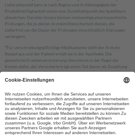
Lieferzeitpunkt kann je nach Region und in Abhängigkeit der
Produktverfügbarkeit sowie vom Zustellzeitpunkt des Spediteurs
abweichen. Darüber hinaus können notwendige pharmazeutische
Prüfungen, die zu deiner Arzneimittelsicherheit dienen, die
Lieferfrist um die Dauer der Prüfungen einschließlich Klärungen
verlängern.
4
Für verschreibungspflichtige Medikamente stellt der Arzt ein
Rezept aus und der Patient erhält sie in der Apotheke. Die
gesetzliche Krankenversicherung übernimmt in der Regel die
Kosten dafür, der Versicherte trägt einen Teil davon als Zuzahlung
mit.
Grundsätzlich leisten Mitglieder Zuzahlungen in Höhe von zehn
Prozent des Abgabepreises,
mindestens
jedoch
fünf Euro
und
höchstens zehn Euro.
Es sind jedoch nie mehr als die tatsächlichen
Kosten der Leistung zu entrichten.
Diese Regeln gelten grundsätzlich auch für Online-Apotheken.
Bei Heilmitteln und häuslicher Krankenpflege beträgt die
Zuzahlung zehn Prozent der Kosten sowie zehn Euro je
Verordnung.
Um das Engagement der Versicherten für ihre eigene Gesundheit zu