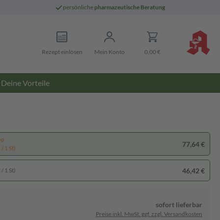
persönliche
pharmazeutische Beratung
Rezept einlösen
Mein Konto
0,00 €
Deine Vorteile
pp
77,64 €
/ 1 St)
46,42 €
/ 1 St)
sofort lieferbar
Preise inkl. MwSt. ggf. zzgl. Versandkosten