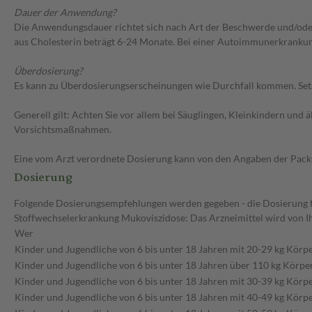
Dauer der Anwendung?
Die Anwendungsdauer richtet sich nach Art der Beschwerde und/oder
aus Cholesterin beträgt 6-24 Monate. Bei einer Autoimmunerkrankung
Überdosierung?
Es kann zu Überdosierungserscheinungen wie Durchfall kommen. Setz
Generell gilt: Achten Sie vor allem bei Säuglingen, Kleinkindern un
Vorsichtsmaßnahmen.
Eine vom Arzt verordnete Dosierung kann von den Angaben der Packun
Dosierung
Folgende Dosierungsempfehlungen werden gegeben - die Dosierung für
Stoffwechselerkrankung Mukoviszidose: Das Arzneimittel wird von I
Wer
Kinder und Jugendliche von 6 bis unter 18 Jahren mit 20-29 kg Körp
Kinder und Jugendliche von 6 bis unter 18 Jahren über 110 kg Körp
Kinder und Jugendliche von 6 bis unter 18 Jahren mit 30-39 kg Körp
Kinder und Jugendliche von 6 bis unter 18 Jahren mit 40-49 kg Körp