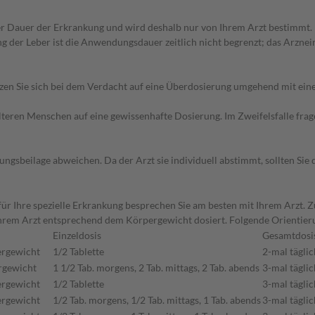
 Dauer der Erkrankung und wird deshalb nur von Ihrem Arzt bestimmt. 
 der Leber ist die Anwendungsdauer zeitlich nicht begrenzt; das Arznei
en Sie sich bei dem Verdacht auf eine Überdosierung umgehend mit ein
d älteren Menschen auf eine gewissenhafte Dosierung. Im Zweifelsfalle f
gsbeilage abweichen. Da der Arzt sie individuell abstimmt, sollten Si
 Ihre spezielle Erkrankung besprechen Sie am besten mit Ihrem Arzt. Z
hrem Arzt entsprechend dem Körpergewicht dosiert. Folgende Orientier
Einzeldosis
Gesamtdosi
ergewicht
1/2 Tablette
2-mal täglic
ergewicht
1 1/2 Tab. morgens, 2 Tab. mittags, 2 Tab. abends
3-mal täglic
ergewicht
1/2 Tablette
3-mal täglic
ergewicht
1/2 Tab. morgens, 1/2 Tab. mittags, 1 Tab. abends
3-mal täglic