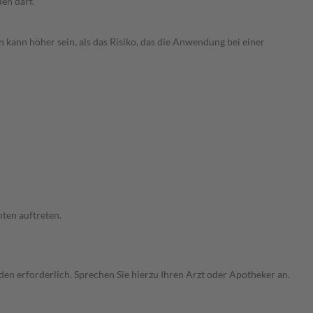
den darf.
 kann höher sein, als das Risiko, das die Anwendung bei einer
ten auftreten.
n erforderlich. Sprechen Sie hierzu Ihren Arzt oder Apotheker an.