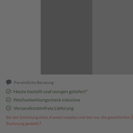
Abbildung kann abweichen
Persönliche Beratung
Heute bestellt und morgen geliefert³
Wechselwirkungscheck inklusive
Versandkostenfreie Lieferung
Bei der Einlösung eines Kassenrezeptes werden nur die gesetzlichen 
Rechnung gestellt.⁴