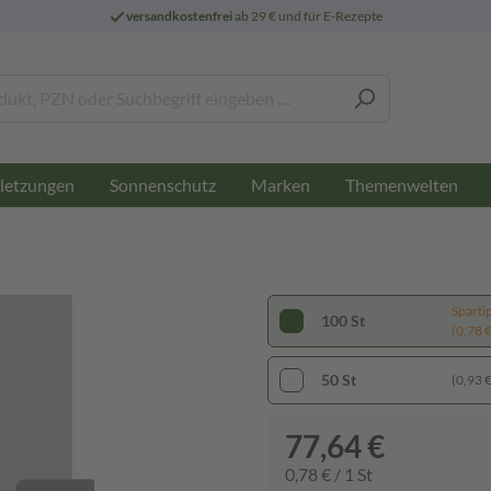
versandkostenfrei
ab 29 € und für E-Rezepte
letzungen
Sonnenschutz
Marken
Themenwelten
Sparti
100 St
(0,78 € 
50 St
(0,93 € 
77,64 €
0,78 € / 1 St