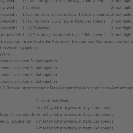
ergewicht
1/2 Tab. morgens, 1 Tab. mittags, 1 Tab. abends
3-mal täglic
ergewicht
1 Tablette
3-mal täglic
ergewicht
1 Tab. morgens, 1 Tab. mittags, 1 1/2 Tab. abends
3-mal täglic
ergewicht
1 Tab. morgens, 1 1/2 Tab. mittags und abends
3-mal täglic
ergewicht
1 1/2 Tabletten
3-mal täglic
örpergewicht
1 1/2 Tab. morgens und mittags, 2 Tab. abends
3-mal täglic
sich dazu von Ihrem Arzt oder Apotheker beraten. Zur Auflösung von Gall
lfen werden gegeben:
Wann
abends, vor dem Schlafengehen
abends, vor dem Schlafengehen
abends, vor dem Schlafengehen
abends, vor dem Schlafengehen
 3. Behandlungsmonaten): Das Arzneimittel wird von Ihrem Arzt entspr
Gesamtdosis
Wann
3-mal täglich
morgens, mittags und abends
ttags, 1 Tab. abends
3-mal täglich
morgens, mittags und abends
ags, 1 Tab. abends
3-mal täglich
morgens, mittags und abends
3-mal täglich
morgens, mittags und abends