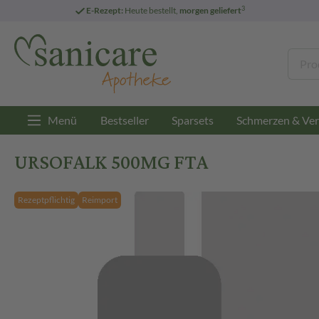
3
E-Rezept:
Heute bestellt,
morgen geliefert
Menü
Bestseller
Sparsets
Schmerzen & Ver
URSOFALK 500MG FTA
Rezeptpflichtig
Reimport