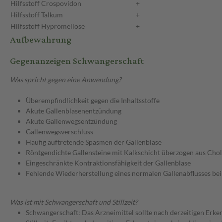
Hilfsstoff
Crospovidon
+
Hilfsstoff
Talkum
+
Hilfsstoff
Hypromellose
+
Aufbewahrung
Gegenanzeigen Schwangerschaft
Was spricht gegen eine Anwendung?
Überempfindlichkeit gegen die Inhaltsstoffe
Akute Gallenblasenentzündung
Akute Gallenwegsentzündung
Gallenwegsverschluss
Häufig auftretende Spasmen der Gallenblase
Röntgendichte Gallensteine mit Kalkschicht überzogen aus Chol
Eingeschränkte Kontraktionsfähigkeit der Gallenblase
Fehlende Wiederherstellung eines normalen Gallenabflusses be
Was ist mit Schwangerschaft und Stillzeit?
Schwangerschaft: Das Arzneimittel sollte nach derzeitigen Erk