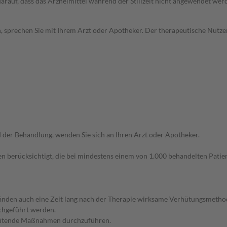
 darauf, dass das Arzneimittel während der Stillzeit nicht angewendet wer
, sprechen Sie mit Ihrem Arzt oder Apotheker. Der therapeutische Nutzen
der Behandlung, wenden Sie sich an Ihren Arzt oder Apotheker.
n berücksichtigt, die bei mindestens einem von 1.000 behandelten Patien
nden auch eine Zeit lang nach der Therapie wirksame Verhütungsmethode
chgeführt werden.
hütende Maßnahmen durchzuführen.