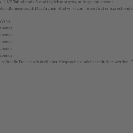
s, 1 1/2 Tab. abends
3-mal täglich
morgens, mittags und abends
handlungsmonat): Das Arzneimittel wird von Ihrem Arzt entsprechend d
Wann
abends
abends
abends
abends
abends
ollte die Dosis nach ärztlicher Absprache zunächst reduziert werden. D