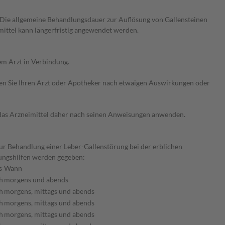
Die allgemeine Behandlungsdauer zur Auflösung von Gallensteinen
mittel kann längerfristig angewendet werden.
em Arzt in Verbindung.
ragen Sie Ihren Arzt oder Apotheker nach etwaigen Auswirkungen oder
e das Arzneimittel daher nach seinen Anweisungen anwenden.
ur Behandlung einer Leber-Gallenstörung bei der erblichen
ungshilfen werden gegeben:
s
Wann
h
morgens und abends
h
morgens, mittags und abends
h
morgens, mittags und abends
h
morgens, mittags und abends