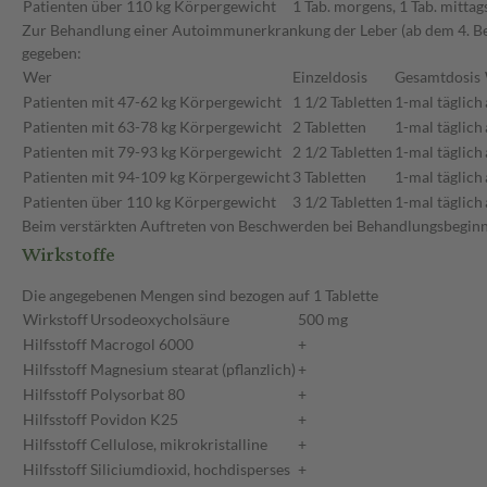
Patienten über 110 kg Körpergewicht
1 Tab. morgens, 1 Tab. mittag
Zur Behandlung einer Autoimmunerkrankung der Leber (ab dem 4. Be
gegeben:
Wer
Einzeldosis
Gesamtdosis
Patienten mit 47-62 kg Körpergewicht
1 1/2 Tabletten
1-mal täglich
Patienten mit 63-78 kg Körpergewicht
2 Tabletten
1-mal täglich
Patienten mit 79-93 kg Körpergewicht
2 1/2 Tabletten
1-mal täglich
Patienten mit 94-109 kg Körpergewicht
3 Tabletten
1-mal täglich
Patienten über 110 kg Körpergewicht
3 1/2 Tabletten
1-mal täglich
Beim verstärkten Auftreten von Beschwerden bei Behandlungsbeginn s
Wirkstoffe
Die angegebenen Mengen sind bezogen auf 1 Tablette
Wirkstoff
Ursodeoxycholsäure
500 mg
Hilfsstoff
Macrogol 6000
+
Hilfsstoff
Magnesium stearat (pflanzlich)
+
Hilfsstoff
Polysorbat 80
+
Hilfsstoff
Povidon K25
+
Hilfsstoff
Cellulose, mikrokristalline
+
Hilfsstoff
Siliciumdioxid, hochdisperses
+