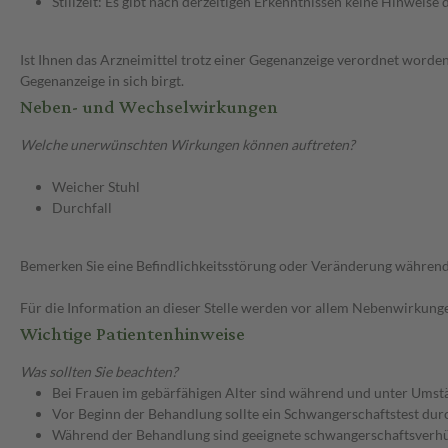
Stillzeit: Es gibt nach derzeitigen Erkenntnissen keine Hinweise
Ist Ihnen das Arzneimittel trotz einer Gegenanzeige verordnet worden
Gegenanzeige in sich birgt.
Neben- und Wechselwirkungen
Welche unerwünschten Wirkungen können auftreten?
Weicher Stuhl
Durchfall
Bemerken Sie eine Befindlichkeitsstörung oder Veränderung während 
Für die Information an dieser Stelle werden vor allem Nebenwirkunge
Wichtige Patientenhinweise
Was sollten Sie beachten?
Bei Frauen im gebärfähigen Alter sind während und unter Umstä
Vor Beginn der Behandlung sollte ein Schwangerschaftstest dur
Während der Behandlung sind geeignete schwangerschaftsver