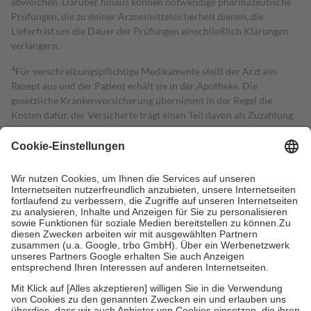
abweichen. Darüber hinaus können notwendige pharmazeutische
Prüfungen, die zu deiner Arzneimittelsicherheit dienen, die
Lieferfrist um die Dauer der Prüfungen einschließlich Klärungen
verlängern.
4
Für verschreibungspflichtige Medikamente stellt der Arzt ein
Rezept aus und der Patient erhält sie in der Apotheke. Die
gesetzliche Krankenversicherung übernimmt in der Regel die
Kosten dafür, der Versicherte trägt einen Teil davon als Zuzahlung
mit.
Grundsätzlich leisten Mitglieder Zuzahlungen in Höhe von zehn
Prozent des Abgabepreises,
mindestens
jedoch
fünf Euro
und
höchstens zehn Euro.
Es sind jedoch nie mehr als die tatsächlichen
Kosten der Leistung zu entrichten.
Diese Regeln gelten grundsätzlich auch für Online-Apotheken.
Bei Heilmitteln und häuslicher Krankenpflege beträgt die
Zuzahlung zehn Prozent der Kosten sowie zehn Euro je
Verordnung.
Um das Engagement der Versicherten für ihre eigene Gesundheit zu
stärken und die besondere Stellung der Familie zu unterstützen,
fallen
keine Zuzahlungen
an bei:
• Kindern und Jugendlichen bis zum vollendeten 18. Lebensjahr