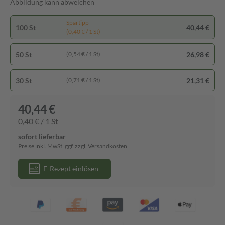
Abbildung kann abweichen
Spartipp
100 St
40,44 €
(0,40 € / 1 St)
50 St
26,98 €
(0,54 € / 1 St)
30 St
21,31 €
(0,71 € / 1 St)
40,44 €
0,40 € / 1 St
sofort lieferbar
Preise inkl. MwSt. ggf. zzgl. Versandkosten
E-Rezept einlösen