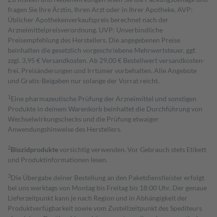
fragen Sie Ihre Ärztin, Ihren Arzt oder in Ihrer Apotheke. AVP:
Üblicher Apothekenverkaufspreis berechnet nach der
Arzneimittelpreisverordnung. UVP: Unverbindliche
Preisempfehlung des Herstellers. Die angegebenen Preise
beinhalten die gesetzlich vorgeschriebene Mehrwertsteuer, ggf.
zzgl. 3,95 € Versandkosten. Ab 29,00 € Bestell­wert versand­kosten­
frei. Preisänderungen und Irrtümer vorbehalten. Alle Angebote
und Gratis-Beigaben nur solange der Vorrat reicht.
1
Eine pharmazeutische Prüfung der Arzneimittel und sonstigen
Produkte in deinem Warenkorb beinhaltet die Durchführung von
Wechselwirkungschecks und die Prüfung etwaiger
Anwendungshinweise des Herstellers.
2
Biozidprodukte
vorsichtig verwenden. Vor Gebrauch stets Etikett
und Produktinformationen lesen.
3
Die Übergabe deiner Bestellung an den Paketdienstleister erfolgt
bei uns werktags von Montag bis Freitag bis 18:00 Uhr. Der genaue
Lieferzeitpunkt kann je nach Region und in Abhängigkeit der
Produktverfügbarkeit sowie vom Zustellzeitpunkt des Spediteurs