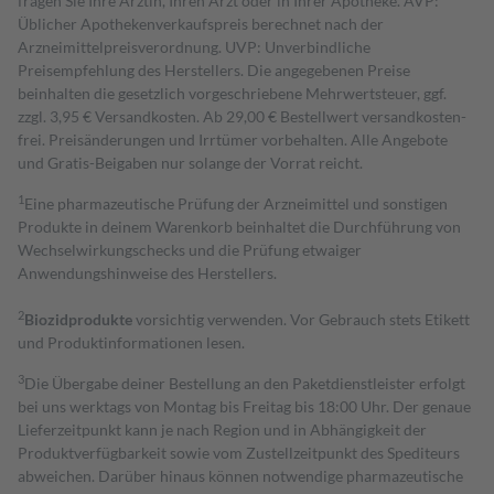
fragen Sie Ihre Ärztin, Ihren Arzt oder in Ihrer Apotheke. AVP:
Üblicher Apothekenverkaufspreis berechnet nach der
Arzneimittelpreisverordnung. UVP: Unverbindliche
Preisempfehlung des Herstellers. Die angegebenen Preise
beinhalten die gesetzlich vorgeschriebene Mehrwertsteuer, ggf.
zzgl. 3,95 € Versandkosten. Ab 29,00 € Bestell­wert versand­kosten­
frei. Preisänderungen und Irrtümer vorbehalten. Alle Angebote
und Gratis-Beigaben nur solange der Vorrat reicht.
1
Eine pharmazeutische Prüfung der Arzneimittel und sonstigen
Produkte in deinem Warenkorb beinhaltet die Durchführung von
Wechselwirkungschecks und die Prüfung etwaiger
Anwendungshinweise des Herstellers.
2
Biozidprodukte
vorsichtig verwenden. Vor Gebrauch stets Etikett
und Produktinformationen lesen.
3
Die Übergabe deiner Bestellung an den Paketdienstleister erfolgt
bei uns werktags von Montag bis Freitag bis 18:00 Uhr. Der genaue
Lieferzeitpunkt kann je nach Region und in Abhängigkeit der
Produktverfügbarkeit sowie vom Zustellzeitpunkt des Spediteurs
abweichen. Darüber hinaus können notwendige pharmazeutische