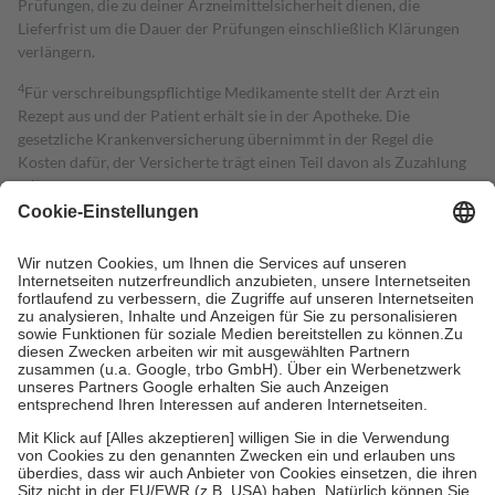
Prüfungen, die zu deiner Arzneimittelsicherheit dienen, die
Lieferfrist um die Dauer der Prüfungen einschließlich Klärungen
verlängern.
4
Für verschreibungspflichtige Medikamente stellt der Arzt ein
Rezept aus und der Patient erhält sie in der Apotheke. Die
gesetzliche Krankenversicherung übernimmt in der Regel die
Kosten dafür, der Versicherte trägt einen Teil davon als Zuzahlung
mit.
Grundsätzlich leisten Mitglieder Zuzahlungen in Höhe von zehn
Prozent des Abgabepreises,
mindestens
jedoch
fünf Euro
und
höchstens zehn Euro.
Es sind jedoch nie mehr als die tatsächlichen
Kosten der Leistung zu entrichten.
Diese Regeln gelten grundsätzlich auch für Online-Apotheken.
Bei Heilmitteln und häuslicher Krankenpflege beträgt die
Zuzahlung zehn Prozent der Kosten sowie zehn Euro je
Verordnung.
Um das Engagement der Versicherten für ihre eigene Gesundheit zu
stärken und die besondere Stellung der Familie zu unterstützen,
fallen
keine Zuzahlungen
an bei:
• Kindern und Jugendlichen bis zum vollendeten 18. Lebensjahr
mit Ausnahme der Fahrkosten