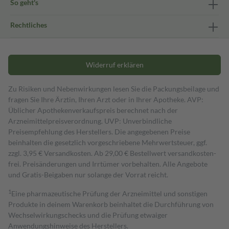
So geht's
Rechtliches
Widerruf erklären
Zu Risiken und Nebenwirkungen lesen Sie die Packungsbeilage und
fragen Sie Ihre Ärztin, Ihren Arzt oder in Ihrer Apotheke. AVP:
Üblicher Apothekenverkaufspreis berechnet nach der
Arzneimittelpreisverordnung. UVP: Unverbindliche
Preisempfehlung des Herstellers. Die angegebenen Preise
beinhalten die gesetzlich vorgeschriebene Mehrwertsteuer, ggf.
zzgl. 3,95 € Versandkosten. Ab 29,00 € Bestell­wert versand­kosten­
frei. Preisänderungen und Irrtümer vorbehalten. Alle Angebote
und Gratis-Beigaben nur solange der Vorrat reicht.
1
Eine pharmazeutische Prüfung der Arzneimittel und sonstigen
Produkte in deinem Warenkorb beinhaltet die Durchführung von
Wechselwirkungschecks und die Prüfung etwaiger
Anwendungshinweise des Herstellers.