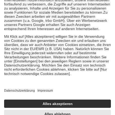
Diese Regeln gelten grundsätzlich auch für Online-Apotheken.
Bei Heilmitteln und häuslicher Krankenpflege beträgt die
Zuzahlung zehn Prozent der Kosten sowie zehn Euro je
Verordnung.
Um das Engagement der Versicherten für ihre eigene Gesundheit zu
stärken und die besondere Stellung der Familie zu unterstützen,
fallen
keine Zuzahlungen
an bei:
• Kindern und Jugendlichen bis zum vollendeten 18. Lebensjahr
mit Ausnahme der Fahrkosten
• Untersuchungen zur Vorsorge und Früherkennung, die von der
GKV getragen werden
• empfohlenen Schutzimpfungen
• Harn- und Blutteststreifen
Wir nutzen Trusted Shops als unabhängigen Dienstleister für die
Einholung von Bewertungen. Trusted Shops hat Maßnahmen
getroffen, um sicherzustellen, dass es sich um echte Bewertungen
handelt. Mehr Informationen findest du hier:
https://help.etrusted.com/hc/de/articles/4419944605341
Einige Bilder und Inhalte wurden unter Zuhilfenahme künstlicher