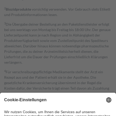
2
Biozidprodukte
vorsichtig verwenden. Vor Gebrauch stets Etikett
und Produktinformationen lesen.
3
Die Übergabe deiner Bestellung an den Paketdienstleister erfolgt
bei uns werktags von Montag bis Freitag bis 18:00 Uhr. Der genaue
Lieferzeitpunkt kann je nach Region und in Abhängigkeit der
Produktverfügbarkeit sowie vom Zustellzeitpunkt des Spediteurs
abweichen. Darüber hinaus können notwendige pharmazeutische
Prüfungen, die zu deiner Arzneimittelsicherheit dienen, die
Lieferfrist um die Dauer der Prüfungen einschließlich Klärungen
verlängern.
4
Für verschreibungspflichtige Medikamente stellt der Arzt ein
Rezept aus und der Patient erhält sie in der Apotheke. Die
gesetzliche Krankenversicherung übernimmt in der Regel die
Kosten dafür, der Versicherte trägt einen Teil davon als Zuzahlung
mit.
Grundsätzlich leisten Mitglieder Zuzahlungen in Höhe von zehn
Prozent des Abgabepreises,
mindestens
jedoch
fünf Euro
und
höchstens zehn Euro.
Es sind jedoch nie mehr als die tatsächlichen
Kosten der Leistung zu entrichten.