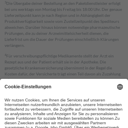
3
Die Übergabe deiner Bestellung an den Paketdienstleister erfolgt
bei uns werktags von Montag bis Freitag bis 18:00 Uhr. Der genaue
Lieferzeitpunkt kann je nach Region und in Abhängigkeit der
Produktverfügbarkeit sowie vom Zustellzeitpunkt des Spediteurs
abweichen. Darüber hinaus können notwendige pharmazeutische
Prüfungen, die zu deiner Arzneimittelsicherheit dienen, die
Lieferfrist um die Dauer der Prüfungen einschließlich Klärungen
verlängern.
4
Für verschreibungspflichtige Medikamente stellt der Arzt ein
Rezept aus und der Patient erhält sie in der Apotheke. Die
gesetzliche Krankenversicherung übernimmt in der Regel die
Kosten dafür, der Versicherte trägt einen Teil davon als Zuzahlung
mit.
Grundsätzlich leisten Mitglieder Zuzahlungen in Höhe von zehn
Prozent des Abgabepreises,
mindestens
jedoch
fünf Euro
und
höchstens zehn Euro.
Es sind jedoch nie mehr als die tatsächlichen
Kosten der Leistung zu entrichten.
Diese Regeln gelten grundsätzlich auch für Online-Apotheken.
Bei Heilmitteln und häuslicher Krankenpflege beträgt die
Zuzahlung zehn Prozent der Kosten sowie zehn Euro je
Verordnung.