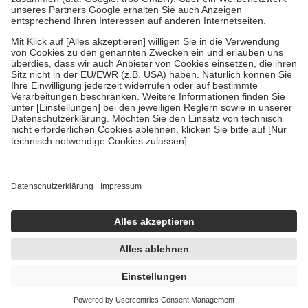
Um das Engagement der Versicherten für ihre eigene Gesundheit zu
stärken und die besondere Stellung der Familie zu unterstützen,
fallen
keine Zuzahlungen
an bei:
• Kindern und Jugendlichen bis zum vollendeten 18. Lebensjahr
mit Ausnahme der Fahrkosten
• Untersuchungen zur Vorsorge und Früherkennung, die von der
GKV getragen werden
• empfohlenen Schutzimpfungen
• Harn- und Blutteststreifen
Wir nutzen Trusted Shops als unabhängigen Dienstleister für die
Einholung von Bewertungen. Trusted Shops hat Maßnahmen
getroffen, um sicherzustellen, dass es sich um echte Bewertungen
handelt. Mehr Informationen findest du hier:
https://help.etrusted.com/hc/de/articles/4419944605341
Einige Bilder und Inhalte wurden unter Zuhilfenahme künstlicher
Intelligenz erstellt.