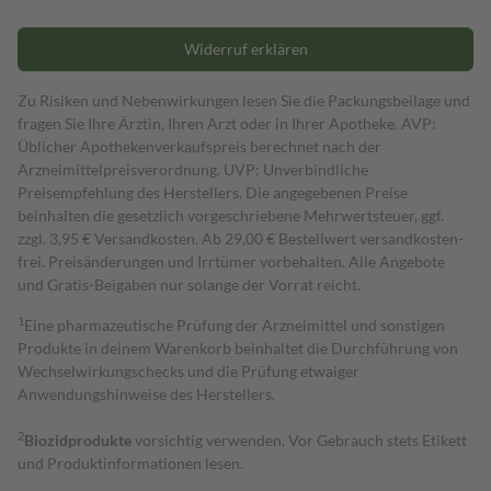
Widerruf erklären
Zu Risiken und Nebenwirkungen lesen Sie die Packungsbeilage und
fragen Sie Ihre Ärztin, Ihren Arzt oder in Ihrer Apotheke. AVP:
Üblicher Apothekenverkaufspreis berechnet nach der
Arzneimittelpreisverordnung. UVP: Unverbindliche
Preisempfehlung des Herstellers. Die angegebenen Preise
beinhalten die gesetzlich vorgeschriebene Mehrwertsteuer, ggf.
zzgl. 3,95 € Versandkosten. Ab 29,00 € Bestell­wert versand­kosten­
frei. Preisänderungen und Irrtümer vorbehalten. Alle Angebote
und Gratis-Beigaben nur solange der Vorrat reicht.
1
Eine pharmazeutische Prüfung der Arzneimittel und sonstigen
Produkte in deinem Warenkorb beinhaltet die Durchführung von
Wechselwirkungschecks und die Prüfung etwaiger
Anwendungshinweise des Herstellers.
2
Biozidprodukte
vorsichtig verwenden. Vor Gebrauch stets Etikett
und Produktinformationen lesen.