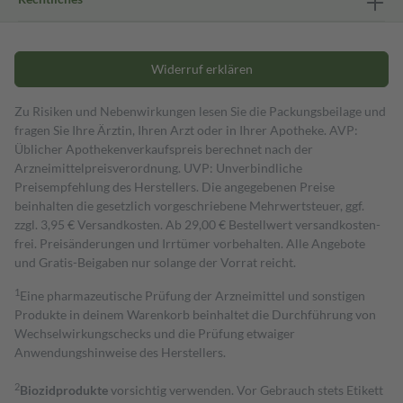
Widerruf erklären
Zu Risiken und Nebenwirkungen lesen Sie die Packungsbeilage und
fragen Sie Ihre Ärztin, Ihren Arzt oder in Ihrer Apotheke. AVP:
Üblicher Apothekenverkaufspreis berechnet nach der
Arzneimittelpreisverordnung. UVP: Unverbindliche
Preisempfehlung des Herstellers. Die angegebenen Preise
beinhalten die gesetzlich vorgeschriebene Mehrwertsteuer, ggf.
zzgl. 3,95 € Versandkosten. Ab 29,00 € Bestell­wert versand­kosten­
frei. Preisänderungen und Irrtümer vorbehalten. Alle Angebote
und Gratis-Beigaben nur solange der Vorrat reicht.
1
Eine pharmazeutische Prüfung der Arzneimittel und sonstigen
Produkte in deinem Warenkorb beinhaltet die Durchführung von
Wechselwirkungschecks und die Prüfung etwaiger
Anwendungshinweise des Herstellers.
2
Biozidprodukte
vorsichtig verwenden. Vor Gebrauch stets Etikett