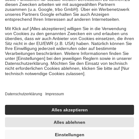
Zuzahlung zehn Prozent der Kosten sowie zehn Euro je
Verordnung.
Um das Engagement der Versicherten für ihre eigene Gesundheit zu
stärken und die besondere Stellung der Familie zu unterstützen,
fallen
keine Zuzahlungen
an bei:
• Kindern und Jugendlichen bis zum vollendeten 18. Lebensjahr
mit Ausnahme der Fahrkosten
• Untersuchungen zur Vorsorge und Früherkennung, die von der
GKV getragen werden
• empfohlenen Schutzimpfungen
• Harn- und Blutteststreifen
Wir nutzen Trusted Shops als unabhängigen Dienstleister für die
Einholung von Bewertungen. Trusted Shops hat Maßnahmen
getroffen, um sicherzustellen, dass es sich um echte Bewertungen
handelt. Mehr Informationen findest du hier:
https://help.etrusted.com/hc/de/articles/4419944605341
Einige Bilder und Inhalte wurden unter Zuhilfenahme künstlicher
Intelligenz erstellt.