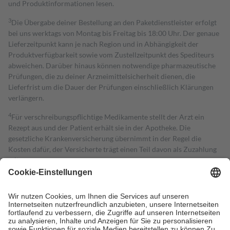
und Produktinformationen lesen.
3
Die Übergabe deiner Bestellung an den Paketdienstleister erfolgt
bei uns werktags von Montag bis Freitag bis 18:00 Uhr. Der genaue
Lieferzeitpunkt kann je nach Region und in Abhängigkeit der
Produktverfügbarkeit sowie vom Zustellzeitpunkt des Spediteurs
abweichen. Darüber hinaus können notwendige pharmazeutische
Prüfungen, die zu deiner Arzneimittelsicherheit dienen, die
Lieferfrist um die Dauer der Prüfungen einschließlich Klärungen
verlängern.
4
Für verschreibungspflichtige Medikamente stellt der Arzt ein
Rezept aus und der Patient erhält sie in der Apotheke. Die
gesetzliche Krankenversicherung übernimmt in der Regel die
Kosten dafür, der Versicherte trägt einen Teil davon als Zuzahlung
mit.
Grundsätzlich leisten Mitglieder Zuzahlungen in Höhe von zehn
Prozent des Abgabepreises,
mindestens
jedoch
fünf Euro
und
höchstens zehn Euro.
Es sind jedoch nie mehr als die tatsächlichen
Kosten der Leistung zu entrichten.
Diese Regeln gelten grundsätzlich auch für Online-Apotheken.
Bei Heilmitteln und häuslicher Krankenpflege beträgt die