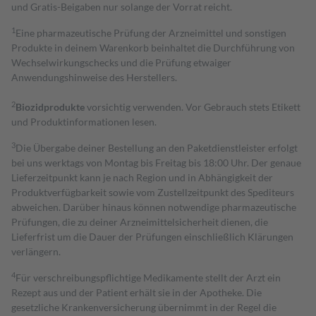
und Gratis-Beigaben nur solange der Vorrat reicht.
1
Eine pharmazeutische Prüfung der Arzneimittel und sonstigen
Produkte in deinem Warenkorb beinhaltet die Durchführung von
Wechselwirkungschecks und die Prüfung etwaiger
Anwendungshinweise des Herstellers.
2
Biozidprodukte
vorsichtig verwenden. Vor Gebrauch stets Etikett
und Produktinformationen lesen.
3
Die Übergabe deiner Bestellung an den Paketdienstleister erfolgt
bei uns werktags von Montag bis Freitag bis 18:00 Uhr. Der genaue
Lieferzeitpunkt kann je nach Region und in Abhängigkeit der
Produktverfügbarkeit sowie vom Zustellzeitpunkt des Spediteurs
abweichen. Darüber hinaus können notwendige pharmazeutische
Prüfungen, die zu deiner Arzneimittelsicherheit dienen, die
Lieferfrist um die Dauer der Prüfungen einschließlich Klärungen
verlängern.
4
Für verschreibungspflichtige Medikamente stellt der Arzt ein
Rezept aus und der Patient erhält sie in der Apotheke. Die
gesetzliche Krankenversicherung übernimmt in der Regel die