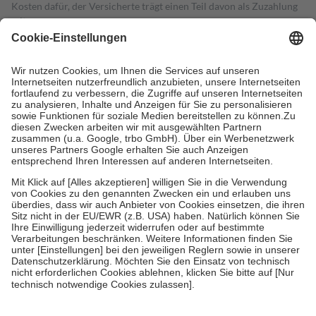
Kosten dafür, der Versicherte trägt einen Teil davon als Zuzahlung
mit.
Grundsätzlich leisten Mitglieder Zuzahlungen in Höhe von zehn
Prozent des Abgabepreises,
mindestens
jedoch
fünf Euro
und
höchstens zehn Euro.
Es sind jedoch nie mehr als die tatsächlichen
Kosten der Leistung zu entrichten.
Diese Regeln gelten grundsätzlich auch für Online-Apotheken.
Bei Heilmitteln und häuslicher Krankenpflege beträgt die
Zuzahlung zehn Prozent der Kosten sowie zehn Euro je
Verordnung.
Um das Engagement der Versicherten für ihre eigene Gesundheit zu
stärken und die besondere Stellung der Familie zu unterstützen,
fallen
keine Zuzahlungen
an bei:
• Kindern und Jugendlichen bis zum vollendeten 18. Lebensjahr
mit Ausnahme der Fahrkosten
• Untersuchungen zur Vorsorge und Früherkennung, die von der
GKV getragen werden
• empfohlenen Schutzimpfungen
• Harn- und Blutteststreifen
Wir nutzen Trusted Shops als unabhängigen Dienstleister für die
Einholung von Bewertungen. Trusted Shops hat Maßnahmen