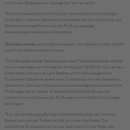
und Gratis-Beigaben nur solange der Vorrat reicht.
1
Eine pharmazeutische Prüfung der Arzneimittel und sonstigen
Produkte in deinem Warenkorb beinhaltet die Durchführung von
Wechselwirkungschecks und die Prüfung etwaiger
Anwendungshinweise des Herstellers.
2
Biozidprodukte
vorsichtig verwenden. Vor Gebrauch stets Etikett
und Produktinformationen lesen.
3
Die Übergabe deiner Bestellung an den Paketdienstleister erfolgt
bei uns werktags von Montag bis Freitag bis 18:00 Uhr. Der genaue
Lieferzeitpunkt kann je nach Region und in Abhängigkeit der
Produktverfügbarkeit sowie vom Zustellzeitpunkt des Spediteurs
abweichen. Darüber hinaus können notwendige pharmazeutische
Prüfungen, die zu deiner Arzneimittelsicherheit dienen, die
Lieferfrist um die Dauer der Prüfungen einschließlich Klärungen
verlängern.
4
Für verschreibungspflichtige Medikamente stellt der Arzt ein
Rezept aus und der Patient erhält sie in der Apotheke. Die
gesetzliche Krankenversicherung übernimmt in der Regel die