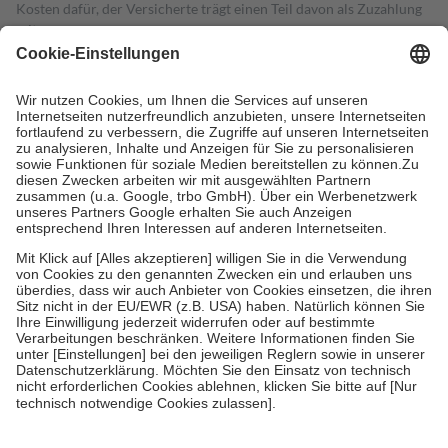
Kosten dafür, der Versicherte trägt einen Teil davon als Zuzahlung
mit.
Grundsätzlich leisten Mitglieder Zuzahlungen in Höhe von zehn
Prozent des Abgabepreises,
mindestens
jedoch
fünf Euro
und
höchstens zehn Euro.
Es sind jedoch nie mehr als die tatsächlichen
Kosten der Leistung zu entrichten.
Diese Regeln gelten grundsätzlich auch für Online-Apotheken.
Bei Heilmitteln und häuslicher Krankenpflege beträgt die
Zuzahlung zehn Prozent der Kosten sowie zehn Euro je
Verordnung.
Um das Engagement der Versicherten für ihre eigene Gesundheit zu
stärken und die besondere Stellung der Familie zu unterstützen,
fallen
keine Zuzahlungen
an bei:
• Kindern und Jugendlichen bis zum vollendeten 18. Lebensjahr
mit Ausnahme der Fahrkosten
• Untersuchungen zur Vorsorge und Früherkennung, die von der
GKV getragen werden
• empfohlenen Schutzimpfungen
• Harn- und Blutteststreifen
Wir nutzen Trusted Shops als unabhängigen Dienstleister für die
Einholung von Bewertungen. Trusted Shops hat Maßnahmen