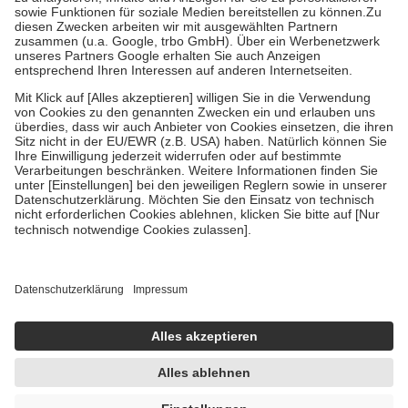
Bei Heilmitteln und häuslicher Krankenpflege beträgt die
Zuzahlung zehn Prozent der Kosten sowie zehn Euro je
Verordnung.
Um das Engagement der Versicherten für ihre eigene Gesundheit zu
stärken und die besondere Stellung der Familie zu unterstützen,
fallen
keine Zuzahlungen
an bei:
• Kindern und Jugendlichen bis zum vollendeten 18. Lebensjahr
mit Ausnahme der Fahrkosten
• Untersuchungen zur Vorsorge und Früherkennung, die von der
GKV getragen werden
• empfohlenen Schutzimpfungen
• Harn- und Blutteststreifen
Wir nutzen Trusted Shops als unabhängigen Dienstleister für die
Einholung von Bewertungen. Trusted Shops hat Maßnahmen
getroffen, um sicherzustellen, dass es sich um echte Bewertungen
handelt. Mehr Informationen findest du hier:
https://help.etrusted.com/hc/de/articles/4419944605341
Einige Bilder und Inhalte wurden unter Zuhilfenahme künstlicher
Intelligenz erstellt.