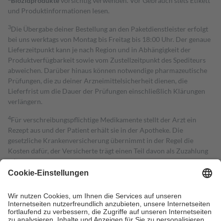
Biozidprodukte
vorsichtig verwenden. Vor Gebrauch stets Etikett
und Produktinformationen lesen.
3
Die Übergabe deiner Bestellung an den Paketdienstleister erfolgt
bei uns werktags von Montag bis Freitag bis 18:00 Uhr. Der genaue
Lieferzeitpunkt kann je nach Region und in Abhängigkeit der
Produktverfügbarkeit sowie vom Zustellzeitpunkt des Spediteurs
abweichen. Darüber hinaus können notwendige pharmazeutische
Prüfungen, die zu deiner Arzneimittelsicherheit dienen, die
Lieferfrist um die Dauer der Prüfungen einschließlich Klärungen
verlängern.
4
Für verschreibungspflichtige Medikamente stellt der Arzt ein
Rezept aus und der Patient erhält sie in der Apotheke. Die
gesetzliche Krankenversicherung übernimmt in der Regel die
Kosten dafür, der Versicherte trägt einen Teil davon als Zuzahlung
mit.
Grundsätzlich leisten Mitglieder Zuzahlungen in Höhe von zehn
Prozent des Abgabepreises,
mindestens
jedoch
fünf Euro
und
höchstens zehn Euro.
Es sind jedoch nie mehr als die tatsächlichen
Kosten der Leistung zu entrichten.
Diese Regeln gelten grundsätzlich auch für Online-Apotheken.