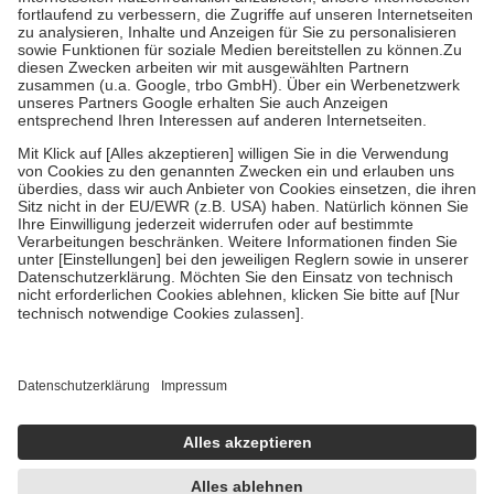
Diese Regeln gelten grundsätzlich auch für Online-Apotheken.
Bei Heilmitteln und häuslicher Krankenpflege beträgt die
Zuzahlung zehn Prozent der Kosten sowie zehn Euro je
Verordnung.
Um das Engagement der Versicherten für ihre eigene Gesundheit zu
stärken und die besondere Stellung der Familie zu unterstützen,
fallen
keine Zuzahlungen
an bei:
• Kindern und Jugendlichen bis zum vollendeten 18. Lebensjahr
mit Ausnahme der Fahrkosten
• Untersuchungen zur Vorsorge und Früherkennung, die von der
GKV getragen werden
• empfohlenen Schutzimpfungen
• Harn- und Blutteststreifen
Wir nutzen Trusted Shops als unabhängigen Dienstleister für die
Einholung von Bewertungen. Trusted Shops hat Maßnahmen
getroffen, um sicherzustellen, dass es sich um echte Bewertungen
handelt. Mehr Informationen findest du hier:
https://help.etrusted.com/hc/de/articles/4419944605341
Einige Bilder und Inhalte wurden unter Zuhilfenahme künstlicher
Intelligenz erstellt.