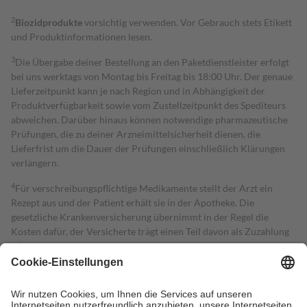
2
Biozidprodukte
vorsichtig verwenden. Vor Gebrauch stets Etikett
und Produktinformationen lesen.
3
Die Übergabe deiner Bestellung an den Paketdienstleister erfolgt
bei uns werktags von Montag bis Freitag bis 18:00 Uhr. Der genaue
Lieferzeitpunkt kann je nach Region und in Abhängigkeit der
Produktverfügbarkeit sowie vom Zustellzeitpunkt des Spediteurs
abweichen. Darüber hinaus können notwendige pharmazeutische
Prüfungen, die zu deiner Arzneimittelsicherheit dienen, die
Lieferfrist um die Dauer der Prüfungen einschließlich Klärungen
verlängern.
4
Für verschreibungspflichtige Medikamente stellt der Arzt ein
Rezept aus und der Patient erhält sie in der Apotheke. Die
gesetzliche Krankenversicherung übernimmt in der Regel die
Kosten dafür, der Versicherte trägt einen Teil davon als Zuzahlung
mit.
Grundsätzlich leisten Mitglieder Zuzahlungen in Höhe von zehn
Prozent des Abgabepreises,
mindestens
jedoch
fünf Euro
und
höchstens zehn Euro.
Es sind jedoch nie mehr als die tatsächlichen
Kosten der Leistung zu entrichten.