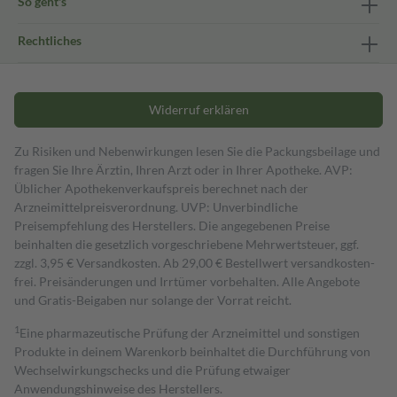
So geht's
Rechtliches
Widerruf erklären
Zu Risiken und Nebenwirkungen lesen Sie die Packungsbeilage und
fragen Sie Ihre Ärztin, Ihren Arzt oder in Ihrer Apotheke. AVP:
Üblicher Apothekenverkaufspreis berechnet nach der
Arzneimittelpreisverordnung. UVP: Unverbindliche
Preisempfehlung des Herstellers. Die angegebenen Preise
beinhalten die gesetzlich vorgeschriebene Mehrwertsteuer, ggf.
zzgl. 3,95 € Versandkosten. Ab 29,00 € Bestell­wert versand­kosten­
frei. Preisänderungen und Irrtümer vorbehalten. Alle Angebote
und Gratis-Beigaben nur solange der Vorrat reicht.
1
Eine pharmazeutische Prüfung der Arzneimittel und sonstigen
Produkte in deinem Warenkorb beinhaltet die Durchführung von
Wechselwirkungschecks und die Prüfung etwaiger
Anwendungshinweise des Herstellers.