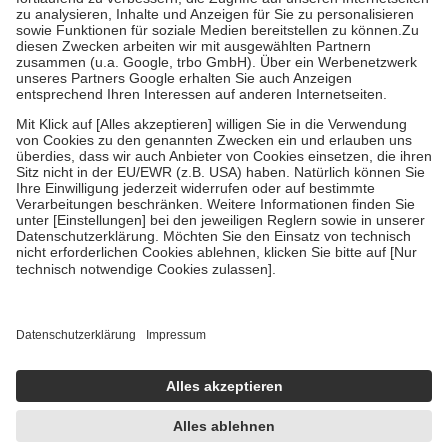
höchstens zehn Euro.
Es sind jedoch nie mehr als die tatsächlichen
Kosten der Leistung zu entrichten.
Diese Regeln gelten grundsätzlich auch für Online-Apotheken.
Bei Heilmitteln und häuslicher Krankenpflege beträgt die
Zuzahlung zehn Prozent der Kosten sowie zehn Euro je
Verordnung.
Um das Engagement der Versicherten für ihre eigene Gesundheit zu
stärken und die besondere Stellung der Familie zu unterstützen,
fallen
keine Zuzahlungen
an bei:
• Kindern und Jugendlichen bis zum vollendeten 18. Lebensjahr
mit Ausnahme der Fahrkosten
• Untersuchungen zur Vorsorge und Früherkennung, die von der
GKV getragen werden
• empfohlenen Schutzimpfungen
• Harn- und Blutteststreifen
Wir nutzen Trusted Shops als unabhängigen Dienstleister für die
Einholung von Bewertungen. Trusted Shops hat Maßnahmen
getroffen, um sicherzustellen, dass es sich um echte Bewertungen
handelt. Mehr Informationen findest du hier:
https://help.etrusted.com/hc/de/articles/4419944605341