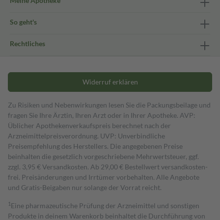
Meine Apotheke
So geht's
Rechtliches
Widerruf erklären
Zu Risiken und Nebenwirkungen lesen Sie die Packungsbeilage und
fragen Sie Ihre Ärztin, Ihren Arzt oder in Ihrer Apotheke. AVP:
Üblicher Apothekenverkaufspreis berechnet nach der
Arzneimittelpreisverordnung. UVP: Unverbindliche
Preisempfehlung des Herstellers. Die angegebenen Preise
beinhalten die gesetzlich vorgeschriebene Mehrwertsteuer, ggf.
zzgl. 3,95 € Versandkosten. Ab 29,00 € Bestell­wert versand­kosten­
frei. Preisänderungen und Irrtümer vorbehalten. Alle Angebote
und Gratis-Beigaben nur solange der Vorrat reicht.
1
Eine pharmazeutische Prüfung der Arzneimittel und sonstigen
Produkte in deinem Warenkorb beinhaltet die Durchführung von