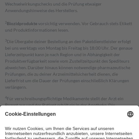
Wechselwirkungschecks und die Prüfung etwaiger
Anwendungshinweise des Herstellers.
2
Biozidprodukte
vorsichtig verwenden. Vor Gebrauch stets Etikett
und Produktinformationen lesen.
3
Die Übergabe deiner Bestellung an den Paketdienstleister erfolgt
bei uns werktags von Montag bis Freitag bis 18:00 Uhr. Der genaue
Lieferzeitpunkt kann je nach Region und in Abhängigkeit der
Produktverfügbarkeit sowie vom Zustellzeitpunkt des Spediteurs
abweichen. Darüber hinaus können notwendige pharmazeutische
Prüfungen, die zu deiner Arzneimittelsicherheit dienen, die
Lieferfrist um die Dauer der Prüfungen einschließlich Klärungen
verlängern.
4
Für verschreibungspflichtige Medikamente stellt der Arzt ein
Rezept aus und der Patient erhält sie in der Apotheke. Die
gesetzliche Krankenversicherung übernimmt in der Regel die
Kosten dafür, der Versicherte trägt einen Teil davon als Zuzahlung
mit.
Grundsätzlich leisten Mitglieder Zuzahlungen in Höhe von zehn
Prozent des Abgabepreises,
mindestens
jedoch
fünf Euro
und