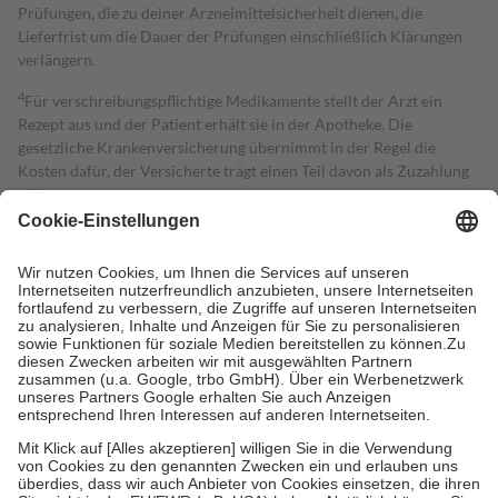
Prüfungen, die zu deiner Arzneimittelsicherheit dienen, die
Lieferfrist um die Dauer der Prüfungen einschließlich Klärungen
verlängern.
4
Für verschreibungspflichtige Medikamente stellt der Arzt ein
Rezept aus und der Patient erhält sie in der Apotheke. Die
gesetzliche Krankenversicherung übernimmt in der Regel die
Kosten dafür, der Versicherte trägt einen Teil davon als Zuzahlung
mit.
Grundsätzlich leisten Mitglieder Zuzahlungen in Höhe von zehn
Prozent des Abgabepreises,
mindestens
jedoch
fünf Euro
und
höchstens zehn Euro.
Es sind jedoch nie mehr als die tatsächlichen
Kosten der Leistung zu entrichten.
Diese Regeln gelten grundsätzlich auch für Online-Apotheken.
Bei Heilmitteln und häuslicher Krankenpflege beträgt die
Zuzahlung zehn Prozent der Kosten sowie zehn Euro je
Verordnung.
Um das Engagement der Versicherten für ihre eigene Gesundheit zu
stärken und die besondere Stellung der Familie zu unterstützen,
fallen
keine Zuzahlungen
an bei:
• Kindern und Jugendlichen bis zum vollendeten 18. Lebensjahr
mit Ausnahme der Fahrkosten