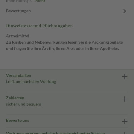
ohne Rückspr…
Mehr
Bewertungen
Hinweistexte und Pflichtangaben
Arzneimittel
Zu Risiken und Nebenwirkungen lesen Sie die Packungsbeilage
und fragen Sie Ihre Ärztin, Ihren Arzt oder in Ihrer Apotheke.
Versandarten
i.d.R. am nächsten Werktag
Zahlarten
sicher und bequem
Bewerte uns
Vertraue unserem mehrfach ausgezeichneten Service