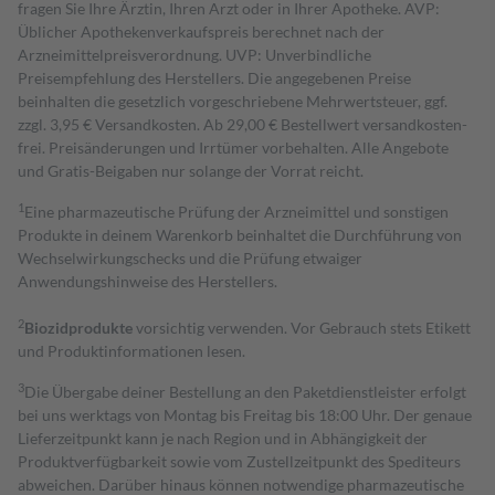
fragen Sie Ihre Ärztin, Ihren Arzt oder in Ihrer Apotheke. AVP:
Üblicher Apothekenverkaufspreis berechnet nach der
Arzneimittelpreisverordnung. UVP: Unverbindliche
Preisempfehlung des Herstellers. Die angegebenen Preise
beinhalten die gesetzlich vorgeschriebene Mehrwertsteuer, ggf.
zzgl. 3,95 € Versandkosten. Ab 29,00 € Bestell­wert versand­kosten­
frei. Preisänderungen und Irrtümer vorbehalten. Alle Angebote
und Gratis-Beigaben nur solange der Vorrat reicht.
1
Eine pharmazeutische Prüfung der Arzneimittel und sonstigen
Produkte in deinem Warenkorb beinhaltet die Durchführung von
Wechselwirkungschecks und die Prüfung etwaiger
Anwendungshinweise des Herstellers.
2
Biozidprodukte
vorsichtig verwenden. Vor Gebrauch stets Etikett
und Produktinformationen lesen.
3
Die Übergabe deiner Bestellung an den Paketdienstleister erfolgt
bei uns werktags von Montag bis Freitag bis 18:00 Uhr. Der genaue
Lieferzeitpunkt kann je nach Region und in Abhängigkeit der
Produktverfügbarkeit sowie vom Zustellzeitpunkt des Spediteurs
abweichen. Darüber hinaus können notwendige pharmazeutische