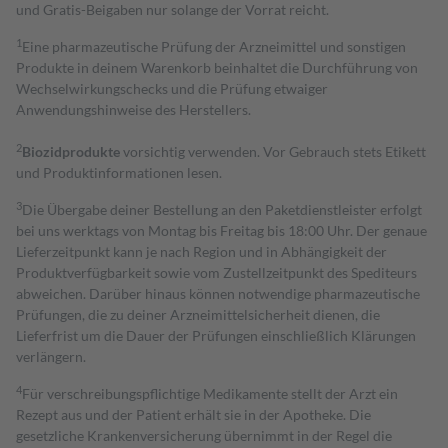
und Gratis-Beigaben nur solange der Vorrat reicht.
1
Eine pharmazeutische Prüfung der Arzneimittel und sonstigen
Produkte in deinem Warenkorb beinhaltet die Durchführung von
Wechselwirkungschecks und die Prüfung etwaiger
Anwendungshinweise des Herstellers.
2
Biozidprodukte
vorsichtig verwenden. Vor Gebrauch stets Etikett
und Produktinformationen lesen.
3
Die Übergabe deiner Bestellung an den Paketdienstleister erfolgt
bei uns werktags von Montag bis Freitag bis 18:00 Uhr. Der genaue
Lieferzeitpunkt kann je nach Region und in Abhängigkeit der
Produktverfügbarkeit sowie vom Zustellzeitpunkt des Spediteurs
abweichen. Darüber hinaus können notwendige pharmazeutische
Prüfungen, die zu deiner Arzneimittelsicherheit dienen, die
Lieferfrist um die Dauer der Prüfungen einschließlich Klärungen
verlängern.
4
Für verschreibungspflichtige Medikamente stellt der Arzt ein
Rezept aus und der Patient erhält sie in der Apotheke. Die
gesetzliche Krankenversicherung übernimmt in der Regel die