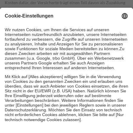
Kosten dafür, der Versicherte trägt einen Teil davon als Zuzahlung
mit.
Grundsätzlich leisten Mitglieder Zuzahlungen in Höhe von zehn
Prozent des Abgabepreises,
mindestens
jedoch
fünf Euro
und
höchstens zehn Euro.
Es sind jedoch nie mehr als die tatsächlichen
Kosten der Leistung zu entrichten.
Diese Regeln gelten grundsätzlich auch für Online-Apotheken.
Bei Heilmitteln und häuslicher Krankenpflege beträgt die
Zuzahlung zehn Prozent der Kosten sowie zehn Euro je
Verordnung.
Um das Engagement der Versicherten für ihre eigene Gesundheit zu
stärken und die besondere Stellung der Familie zu unterstützen,
fallen
keine Zuzahlungen
an bei:
• Kindern und Jugendlichen bis zum vollendeten 18. Lebensjahr
mit Ausnahme der Fahrkosten
• Untersuchungen zur Vorsorge und Früherkennung, die von der
GKV getragen werden
• empfohlenen Schutzimpfungen
• Harn- und Blutteststreifen
Wir nutzen Trusted Shops als unabhängigen Dienstleister für die
Einholung von Bewertungen. Trusted Shops hat Maßnahmen