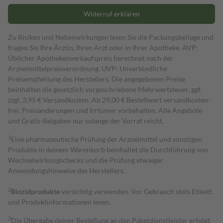
Widerruf erklären
Zu Risiken und Nebenwirkungen lesen Sie die Packungsbeilage und
fragen Sie Ihre Ärztin, Ihren Arzt oder in Ihrer Apotheke. AVP:
Üblicher Apothekenverkaufspreis berechnet nach der
Arzneimittelpreisverordnung. UVP: Unverbindliche
Preisempfehlung des Herstellers. Die angegebenen Preise
beinhalten die gesetzlich vorgeschriebene Mehrwertsteuer, ggf.
zzgl. 3,95 € Versandkosten. Ab 29,00 € Bestell­wert versand­kosten­
frei. Preisänderungen und Irrtümer vorbehalten. Alle Angebote
und Gratis-Beigaben nur solange der Vorrat reicht.
1
Eine pharmazeutische Prüfung der Arzneimittel und sonstigen
Produkte in deinem Warenkorb beinhaltet die Durchführung von
Wechselwirkungschecks und die Prüfung etwaiger
Anwendungshinweise des Herstellers.
2
Biozidprodukte
vorsichtig verwenden. Vor Gebrauch stets Etikett
und Produktinformationen lesen.
3
Die Übergabe deiner Bestellung an den Paketdienstleister erfolgt