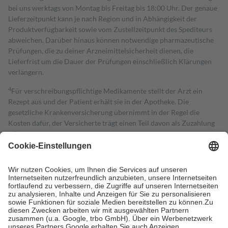
bei uns werktags von Montag bis Freitag bis 18:00 Uhr. Der genaue
Lieferzeitpunkt kann je nach Region und in Abhängigkeit der
Produktverfügbarkeit sowie vom Zustellzeitpunkt des Spediteurs
abweichen. Darüber hinaus können notwendige pharmazeutische
Prüfungen, die zu deiner Arzneimittelsicherheit dienen, die
Lieferfrist um die Dauer der Prüfungen einschließlich Klärungen
verlängern.
4
Für verschreibungspflichtige Medikamente stellt der Arzt ein
Rezept aus und der Patient erhält sie in der Apotheke. Die
gesetzliche Krankenversicherung übernimmt in der Regel die
Kosten dafür, der Versicherte trägt einen Teil davon als Zuzahlung
mit.
Grundsätzlich leisten Mitglieder Zuzahlungen in Höhe von zehn
Prozent des Abgabepreises,
mindestens
jedoch
fünf Euro
und
höchstens zehn Euro.
Es sind jedoch nie mehr als die tatsächlichen
Kosten der Leistung zu entrichten.
Diese Regeln gelten grundsätzlich auch für Online-Apotheken.
Bei Heilmitteln und häuslicher Krankenpflege beträgt die
Zuzahlung zehn Prozent der Kosten sowie zehn Euro je
Verordnung.