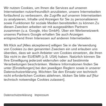
Prozent des Abgabepreises,
mindestens
jedoch
fünf Euro
und
höchstens zehn Euro.
Es sind jedoch nie mehr als die tatsächlichen
Kosten der Leistung zu entrichten.
Diese Regeln gelten grundsätzlich auch für Online-Apotheken.
Bei Heilmitteln und häuslicher Krankenpflege beträgt die
Zuzahlung zehn Prozent der Kosten sowie zehn Euro je
Verordnung.
Um das Engagement der Versicherten für ihre eigene Gesundheit zu
stärken und die besondere Stellung der Familie zu unterstützen,
fallen
keine Zuzahlungen
an bei:
• Kindern und Jugendlichen bis zum vollendeten 18. Lebensjahr
mit Ausnahme der Fahrkosten
• Untersuchungen zur Vorsorge und Früherkennung, die von der
GKV getragen werden
• empfohlenen Schutzimpfungen
• Harn- und Blutteststreifen
Wir nutzen Trusted Shops als unabhängigen Dienstleister für die
Einholung von Bewertungen. Trusted Shops hat Maßnahmen
getroffen, um sicherzustellen, dass es sich um echte Bewertungen
handelt. Mehr Informationen findest du hier:
https://help.etrusted.com/hc/de/articles/4419944605341