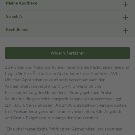
Meine Apotheke
So geht's
Rechtliches
Widerruf erklären
Zu Risiken und Nebenwirkungen lesen Sie die Packungsbeilage und
fragen Sie Ihre Ärztin, Ihren Arzt oder in Ihrer Apotheke. AVP:
Üblicher Apothekenverkaufspreis berechnet nach der
Arzneimittelpreisverordnung. UVP: Unverbindliche
Preisempfehlung des Herstellers. Die angegebenen Preise
beinhalten die gesetzlich vorgeschriebene Mehrwertsteuer, ggf.
zzgl. 3,95 € Versandkosten. Ab 29,00 € Bestell­wert versand­kosten­
frei. Preisänderungen und Irrtümer vorbehalten. Alle Angebote
und Gratis-Beigaben nur solange der Vorrat reicht.
1
Eine pharmazeutische Prüfung der Arzneimittel und sonstigen