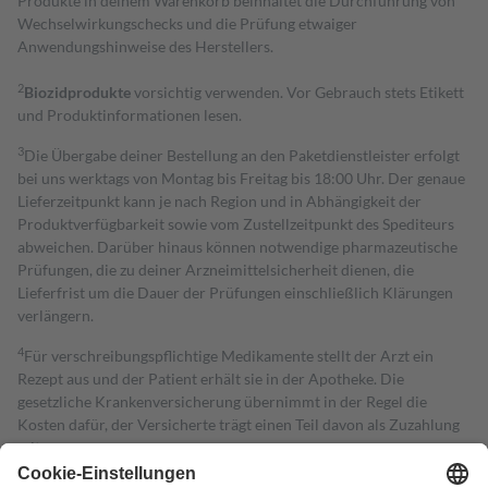
Produkte in deinem Warenkorb beinhaltet die Durchführung von
Wechselwirkungschecks und die Prüfung etwaiger
Anwendungshinweise des Herstellers.
2
Biozidprodukte
vorsichtig verwenden. Vor Gebrauch stets Etikett
und Produktinformationen lesen.
3
Die Übergabe deiner Bestellung an den Paketdienstleister erfolgt
bei uns werktags von Montag bis Freitag bis 18:00 Uhr. Der genaue
Lieferzeitpunkt kann je nach Region und in Abhängigkeit der
Produktverfügbarkeit sowie vom Zustellzeitpunkt des Spediteurs
abweichen. Darüber hinaus können notwendige pharmazeutische
Prüfungen, die zu deiner Arzneimittelsicherheit dienen, die
Lieferfrist um die Dauer der Prüfungen einschließlich Klärungen
verlängern.
4
Für verschreibungspflichtige Medikamente stellt der Arzt ein
Rezept aus und der Patient erhält sie in der Apotheke. Die
gesetzliche Krankenversicherung übernimmt in der Regel die
Kosten dafür, der Versicherte trägt einen Teil davon als Zuzahlung
mit.
Grundsätzlich leisten Mitglieder Zuzahlungen in Höhe von zehn