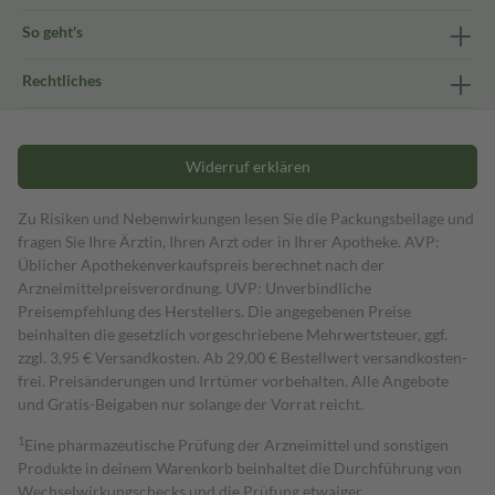
So geht's
Rechtliches
Widerruf erklären
Zu Risiken und Nebenwirkungen lesen Sie die Packungsbeilage und
fragen Sie Ihre Ärztin, Ihren Arzt oder in Ihrer Apotheke. AVP:
Üblicher Apothekenverkaufspreis berechnet nach der
Arzneimittelpreisverordnung. UVP: Unverbindliche
Preisempfehlung des Herstellers. Die angegebenen Preise
beinhalten die gesetzlich vorgeschriebene Mehrwertsteuer, ggf.
zzgl. 3,95 € Versandkosten. Ab 29,00 € Bestell­wert versand­kosten­
frei. Preisänderungen und Irrtümer vorbehalten. Alle Angebote
und Gratis-Beigaben nur solange der Vorrat reicht.
1
Eine pharmazeutische Prüfung der Arzneimittel und sonstigen
Produkte in deinem Warenkorb beinhaltet die Durchführung von
Wechselwirkungschecks und die Prüfung etwaiger