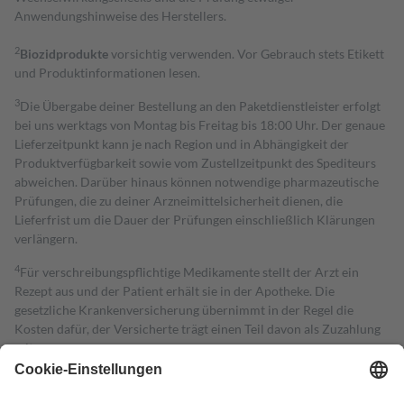
Anwendungshinweise des Herstellers.
2
Biozidprodukte
vorsichtig verwenden. Vor Gebrauch stets Etikett
und Produktinformationen lesen.
3
Die Übergabe deiner Bestellung an den Paketdienstleister erfolgt
bei uns werktags von Montag bis Freitag bis 18:00 Uhr. Der genaue
Lieferzeitpunkt kann je nach Region und in Abhängigkeit der
Produktverfügbarkeit sowie vom Zustellzeitpunkt des Spediteurs
abweichen. Darüber hinaus können notwendige pharmazeutische
Prüfungen, die zu deiner Arzneimittelsicherheit dienen, die
Lieferfrist um die Dauer der Prüfungen einschließlich Klärungen
verlängern.
4
Für verschreibungspflichtige Medikamente stellt der Arzt ein
Rezept aus und der Patient erhält sie in der Apotheke. Die
gesetzliche Krankenversicherung übernimmt in der Regel die
Kosten dafür, der Versicherte trägt einen Teil davon als Zuzahlung
mit.
Grundsätzlich leisten Mitglieder Zuzahlungen in Höhe von zehn
Prozent des Abgabepreises,
mindestens
jedoch
fünf Euro
und