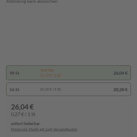
Abbildung kann abweichen
Spartipp
98 St
26,04 €
(0,27 € / 1 St)
56 St
20,28 €
(0,36 € / 1 St)
26,04 €
0,27 € / 1 St
sofort lieferbar
Preise inkl. MwSt. ggf. zzgl. Versandkosten