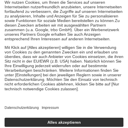
höchstens zehn Euro.
Es sind jedoch nie mehr als die tatsächlichen
Kosten der Leistung zu entrichten.
Diese Regeln gelten grundsätzlich auch für Online-Apotheken.
Bei Heilmitteln und häuslicher Krankenpflege beträgt die
Zuzahlung zehn Prozent der Kosten sowie zehn Euro je
Verordnung.
Um das Engagement der Versicherten für ihre eigene Gesundheit zu
stärken und die besondere Stellung der Familie zu unterstützen,
fallen
keine Zuzahlungen
an bei:
• Kindern und Jugendlichen bis zum vollendeten 18. Lebensjahr
mit Ausnahme der Fahrkosten
• Untersuchungen zur Vorsorge und Früherkennung, die von der
GKV getragen werden
• empfohlenen Schutzimpfungen
• Harn- und Blutteststreifen
Wir nutzen Trusted Shops als unabhängigen Dienstleister für die
Einholung von Bewertungen. Trusted Shops hat Maßnahmen
getroffen, um sicherzustellen, dass es sich um echte Bewertungen
handelt. Mehr Informationen findest du hier:
https://help.etrusted.com/hc/de/articles/4419944605341