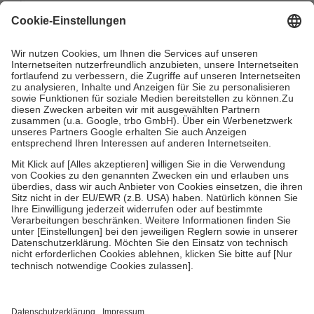
mit.
Grundsätzlich leisten Mitglieder Zuzahlungen in Höhe von zehn
Prozent des Abgabepreises,
mindestens
jedoch
fünf Euro
und
höchstens zehn Euro.
Es sind jedoch nie mehr als die tatsächlichen
Kosten der Leistung zu entrichten.
Diese Regeln gelten grundsätzlich auch für Online-Apotheken.
Bei Heilmitteln und häuslicher Krankenpflege beträgt die
Zuzahlung zehn Prozent der Kosten sowie zehn Euro je
Verordnung.
Um das Engagement der Versicherten für ihre eigene Gesundheit zu
stärken und die besondere Stellung der Familie zu unterstützen,
fallen
keine Zuzahlungen
an bei:
• Kindern und Jugendlichen bis zum vollendeten 18. Lebensjahr
mit Ausnahme der Fahrkosten
• Untersuchungen zur Vorsorge und Früherkennung, die von der
GKV getragen werden
• empfohlenen Schutzimpfungen
• Harn- und Blutteststreifen
Wir nutzen Trusted Shops als unabhängigen Dienstleister für die
Einholung von Bewertungen. Trusted Shops hat Maßnahmen
getroffen, um sicherzustellen, dass es sich um echte Bewertungen