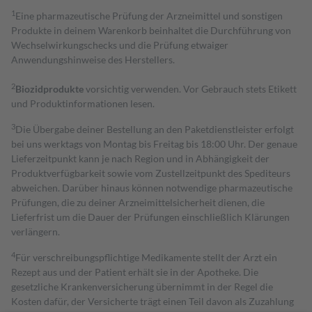
1
Eine pharmazeutische Prüfung der Arzneimittel und sonstigen
Produkte in deinem Warenkorb beinhaltet die Durchführung von
Wechselwirkungschecks und die Prüfung etwaiger
Anwendungshinweise des Herstellers.
2
Biozidprodukte
vorsichtig verwenden. Vor Gebrauch stets Etikett
und Produktinformationen lesen.
3
Die Übergabe deiner Bestellung an den Paketdienstleister erfolgt
bei uns werktags von Montag bis Freitag bis 18:00 Uhr. Der genaue
Lieferzeitpunkt kann je nach Region und in Abhängigkeit der
Produktverfügbarkeit sowie vom Zustellzeitpunkt des Spediteurs
abweichen. Darüber hinaus können notwendige pharmazeutische
Prüfungen, die zu deiner Arzneimittelsicherheit dienen, die
Lieferfrist um die Dauer der Prüfungen einschließlich Klärungen
verlängern.
4
Für verschreibungspflichtige Medikamente stellt der Arzt ein
Rezept aus und der Patient erhält sie in der Apotheke. Die
gesetzliche Krankenversicherung übernimmt in der Regel die
Kosten dafür, der Versicherte trägt einen Teil davon als Zuzahlung