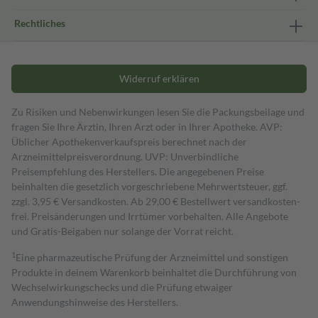
Rechtliches
Widerruf erklären
Zu Risiken und Nebenwirkungen lesen Sie die Packungsbeilage und
fragen Sie Ihre Ärztin, Ihren Arzt oder in Ihrer Apotheke. AVP:
Üblicher Apothekenverkaufspreis berechnet nach der
Arzneimittelpreisverordnung. UVP: Unverbindliche
Preisempfehlung des Herstellers. Die angegebenen Preise
beinhalten die gesetzlich vorgeschriebene Mehrwertsteuer, ggf.
zzgl. 3,95 € Versandkosten. Ab 29,00 € Bestell­wert versand­kosten­
frei. Preisänderungen und Irrtümer vorbehalten. Alle Angebote
und Gratis-Beigaben nur solange der Vorrat reicht.
1
Eine pharmazeutische Prüfung der Arzneimittel und sonstigen
Produkte in deinem Warenkorb beinhaltet die Durchführung von
Wechselwirkungschecks und die Prüfung etwaiger
Anwendungshinweise des Herstellers.