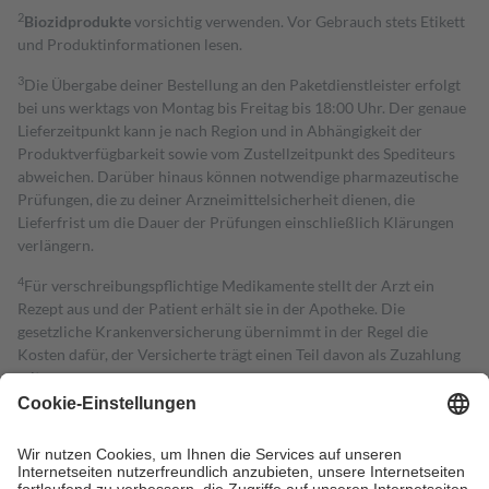
2
Biozidprodukte
vorsichtig verwenden. Vor Gebrauch stets Etikett
und Produktinformationen lesen.
3
Die Übergabe deiner Bestellung an den Paketdienstleister erfolgt
bei uns werktags von Montag bis Freitag bis 18:00 Uhr. Der genaue
Lieferzeitpunkt kann je nach Region und in Abhängigkeit der
Produktverfügbarkeit sowie vom Zustellzeitpunkt des Spediteurs
abweichen. Darüber hinaus können notwendige pharmazeutische
Prüfungen, die zu deiner Arzneimittelsicherheit dienen, die
Lieferfrist um die Dauer der Prüfungen einschließlich Klärungen
verlängern.
4
Für verschreibungspflichtige Medikamente stellt der Arzt ein
Rezept aus und der Patient erhält sie in der Apotheke. Die
gesetzliche Krankenversicherung übernimmt in der Regel die
Kosten dafür, der Versicherte trägt einen Teil davon als Zuzahlung
mit.
Grundsätzlich leisten Mitglieder Zuzahlungen in Höhe von zehn
Prozent des Abgabepreises,
mindestens
jedoch
fünf Euro
und
höchstens zehn Euro.
Es sind jedoch nie mehr als die tatsächlichen
Kosten der Leistung zu entrichten.