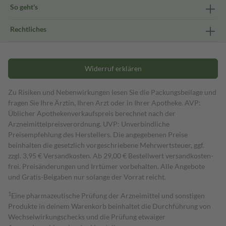
So geht's
Rechtliches
Widerruf erklären
Zu Risiken und Nebenwirkungen lesen Sie die Packungsbeilage und
fragen Sie Ihre Ärztin, Ihren Arzt oder in Ihrer Apotheke. AVP:
Üblicher Apothekenverkaufspreis berechnet nach der
Arzneimittelpreisverordnung. UVP: Unverbindliche
Preisempfehlung des Herstellers. Die angegebenen Preise
beinhalten die gesetzlich vorgeschriebene Mehrwertsteuer, ggf.
zzgl. 3,95 € Versandkosten. Ab 29,00 € Bestell­wert versand­kosten­
frei. Preisänderungen und Irrtümer vorbehalten. Alle Angebote
und Gratis-Beigaben nur solange der Vorrat reicht.
1
Eine pharmazeutische Prüfung der Arzneimittel und sonstigen
Produkte in deinem Warenkorb beinhaltet die Durchführung von
Wechselwirkungschecks und die Prüfung etwaiger