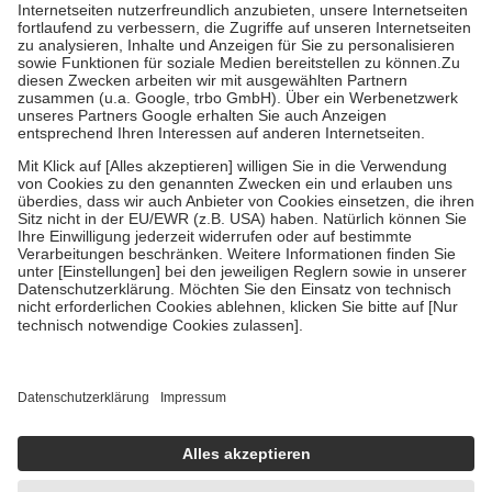
Kosten der Leistung zu entrichten.
Diese Regeln gelten grundsätzlich auch für Online-Apotheken.
Bei Heilmitteln und häuslicher Krankenpflege beträgt die
Zuzahlung zehn Prozent der Kosten sowie zehn Euro je
Verordnung.
Um das Engagement der Versicherten für ihre eigene Gesundheit zu
stärken und die besondere Stellung der Familie zu unterstützen,
fallen
keine Zuzahlungen
an bei:
• Kindern und Jugendlichen bis zum vollendeten 18. Lebensjahr
mit Ausnahme der Fahrkosten
• Untersuchungen zur Vorsorge und Früherkennung, die von der
GKV getragen werden
• empfohlenen Schutzimpfungen
• Harn- und Blutteststreifen
Wir nutzen Trusted Shops als unabhängigen Dienstleister für die
Einholung von Bewertungen. Trusted Shops hat Maßnahmen
getroffen, um sicherzustellen, dass es sich um echte Bewertungen
handelt. Mehr Informationen findest du hier:
https://help.etrusted.com/hc/de/articles/4419944605341
Einige Bilder und Inhalte wurden unter Zuhilfenahme künstlicher