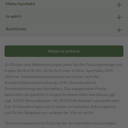
Meine Apotheke
So geht's
Rechtliches
Widerruf erklären
Zu Risiken und Nebenwirkungen lesen Sie die Packungsbeilage und
fragen Sie Ihre Ärztin, Ihren Arzt oder in Ihrer Apotheke. AVP:
Üblicher Apothekenverkaufspreis berechnet nach der
Arzneimittelpreisverordnung. UVP: Unverbindliche
Preisempfehlung des Herstellers. Die angegebenen Preise
beinhalten die gesetzlich vorgeschriebene Mehrwertsteuer, ggf.
zzgl. 3,95 € Versandkosten. Ab 29,00 € Bestell­wert versand­kosten­
frei. Preisänderungen und Irrtümer vorbehalten. Alle Angebote
und Gratis-Beigaben nur solange der Vorrat reicht.
1
Eine pharmazeutische Prüfung der Arzneimittel und sonstigen