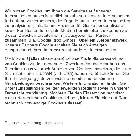
Prozent des Abgabepreises,
mindestens
jedoch
fünf Euro
und
höchstens zehn Euro.
Es sind jedoch nie mehr als die tatsächlichen
Kosten der Leistung zu entrichten.
Diese Regeln gelten grundsätzlich auch für Online-Apotheken.
Bei Heilmitteln und häuslicher Krankenpflege beträgt die
Zuzahlung zehn Prozent der Kosten sowie zehn Euro je
Verordnung.
Um das Engagement der Versicherten für ihre eigene Gesundheit zu
stärken und die besondere Stellung der Familie zu unterstützen,
fallen
keine Zuzahlungen
an bei:
• Kindern und Jugendlichen bis zum vollendeten 18. Lebensjahr
mit Ausnahme der Fahrkosten
• Untersuchungen zur Vorsorge und Früherkennung, die von der
GKV getragen werden
• empfohlenen Schutzimpfungen
• Harn- und Blutteststreifen
Wir nutzen Trusted Shops als unabhängigen Dienstleister für die
Einholung von Bewertungen. Trusted Shops hat Maßnahmen
getroffen, um sicherzustellen, dass es sich um echte Bewertungen
handelt. Mehr Informationen findest du hier:
https://help.etrusted.com/hc/de/articles/4419944605341