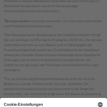
Produkte in deinem Warenkorb beinhaltet die Durchführung von
Wechselwirkungschecks und die Prüfung etwaiger
Anwendungshinweise des Herstellers.
2
Biozidprodukte
vorsichtig verwenden. Vor Gebrauch stets Etikett
und Produktinformationen lesen.
3
Die Übergabe deiner Bestellung an den Paketdienstleister erfolgt
bei uns werktags von Montag bis Freitag bis 18:00 Uhr. Der genaue
Lieferzeitpunkt kann je nach Region und in Abhängigkeit der
Produktverfügbarkeit sowie vom Zustellzeitpunkt des Spediteurs
abweichen. Darüber hinaus können notwendige pharmazeutische
Prüfungen, die zu deiner Arzneimittelsicherheit dienen, die
Lieferfrist um die Dauer der Prüfungen einschließlich Klärungen
verlängern.
4
Für verschreibungspflichtige Medikamente stellt der Arzt ein
Rezept aus und der Patient erhält sie in der Apotheke. Die
gesetzliche Krankenversicherung übernimmt in der Regel die
Kosten dafür, der Versicherte trägt einen Teil davon als Zuzahlung
mit.
Grundsätzlich leisten Mitglieder Zuzahlungen in Höhe von zehn