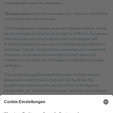
Anwendungshinweise des Herstellers.
2
Biozidprodukte
vorsichtig verwenden. Vor Gebrauch stets Etikett
und Produktinformationen lesen.
3
Die Übergabe deiner Bestellung an den Paketdienstleister erfolgt
bei uns werktags von Montag bis Freitag bis 18:00 Uhr. Der genaue
Lieferzeitpunkt kann je nach Region und in Abhängigkeit der
Produktverfügbarkeit sowie vom Zustellzeitpunkt des Spediteurs
abweichen. Darüber hinaus können notwendige pharmazeutische
Prüfungen, die zu deiner Arzneimittelsicherheit dienen, die
Lieferfrist um die Dauer der Prüfungen einschließlich Klärungen
verlängern.
4
Für verschreibungspflichtige Medikamente stellt der Arzt ein
Rezept aus und der Patient erhält sie in der Apotheke. Die
gesetzliche Krankenversicherung übernimmt in der Regel die
Kosten dafür, der Versicherte trägt einen Teil davon als Zuzahlung
mit.
Grundsätzlich leisten Mitglieder Zuzahlungen in Höhe von zehn
Prozent des Abgabepreises,
mindestens
jedoch
fünf Euro
und
höchstens zehn Euro.
Es sind jedoch nie mehr als die tatsächlichen