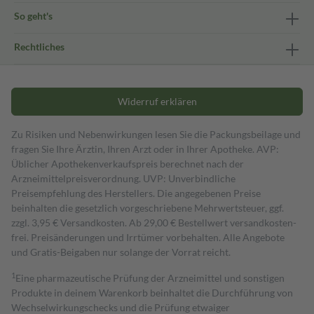
So geht's
Rechtliches
Widerruf erklären
Zu Risiken und Nebenwirkungen lesen Sie die Packungsbeilage und
fragen Sie Ihre Ärztin, Ihren Arzt oder in Ihrer Apotheke. AVP:
Üblicher Apothekenverkaufspreis berechnet nach der
Arzneimittelpreisverordnung. UVP: Unverbindliche
Preisempfehlung des Herstellers. Die angegebenen Preise
beinhalten die gesetzlich vorgeschriebene Mehrwertsteuer, ggf.
zzgl. 3,95 € Versandkosten. Ab 29,00 € Bestell­wert versand­kosten­
frei. Preisänderungen und Irrtümer vorbehalten. Alle Angebote
und Gratis-Beigaben nur solange der Vorrat reicht.
1
Eine pharmazeutische Prüfung der Arzneimittel und sonstigen
Produkte in deinem Warenkorb beinhaltet die Durchführung von
Wechselwirkungschecks und die Prüfung etwaiger