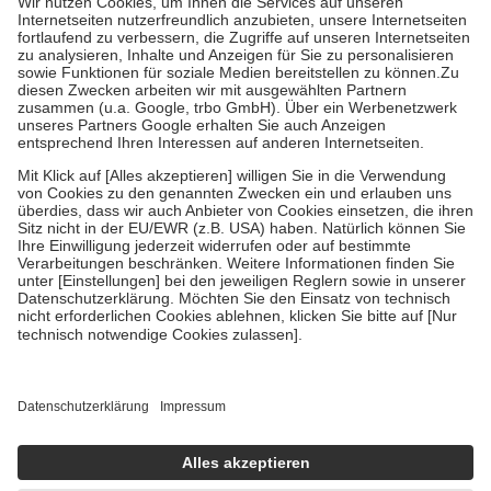
Kosten der Leistung zu entrichten.
Diese Regeln gelten grundsätzlich auch für Online-Apotheken.
Bei Heilmitteln und häuslicher Krankenpflege beträgt die
Zuzahlung zehn Prozent der Kosten sowie zehn Euro je
Verordnung.
Um das Engagement der Versicherten für ihre eigene Gesundheit zu
stärken und die besondere Stellung der Familie zu unterstützen,
fallen
keine Zuzahlungen
an bei:
• Kindern und Jugendlichen bis zum vollendeten 18. Lebensjahr
mit Ausnahme der Fahrkosten
• Untersuchungen zur Vorsorge und Früherkennung, die von der
GKV getragen werden
• empfohlenen Schutzimpfungen
• Harn- und Blutteststreifen
Wir nutzen Trusted Shops als unabhängigen Dienstleister für die
Einholung von Bewertungen. Trusted Shops hat Maßnahmen
getroffen, um sicherzustellen, dass es sich um echte Bewertungen
handelt. Mehr Informationen findest du hier:
https://help.etrusted.com/hc/de/articles/4419944605341
Einige Bilder und Inhalte wurden unter Zuhilfenahme künstlicher