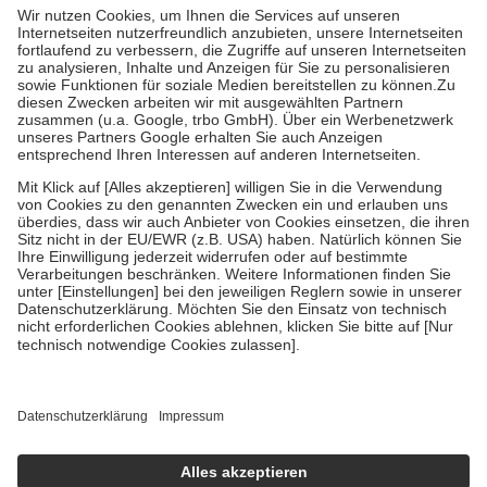
höchstens zehn Euro.
Es sind jedoch nie mehr als die tatsächlichen
Kosten der Leistung zu entrichten.
Diese Regeln gelten grundsätzlich auch für Online-Apotheken.
Bei Heilmitteln und häuslicher Krankenpflege beträgt die
Zuzahlung zehn Prozent der Kosten sowie zehn Euro je
Verordnung.
Um das Engagement der Versicherten für ihre eigene Gesundheit zu
stärken und die besondere Stellung der Familie zu unterstützen,
fallen
keine Zuzahlungen
an bei:
• Kindern und Jugendlichen bis zum vollendeten 18. Lebensjahr
mit Ausnahme der Fahrkosten
• Untersuchungen zur Vorsorge und Früherkennung, die von der
GKV getragen werden
• empfohlenen Schutzimpfungen
• Harn- und Blutteststreifen
Wir nutzen Trusted Shops als unabhängigen Dienstleister für die
Einholung von Bewertungen. Trusted Shops hat Maßnahmen
getroffen, um sicherzustellen, dass es sich um echte Bewertungen
handelt. Mehr Informationen findest du hier:
https://help.etrusted.com/hc/de/articles/4419944605341