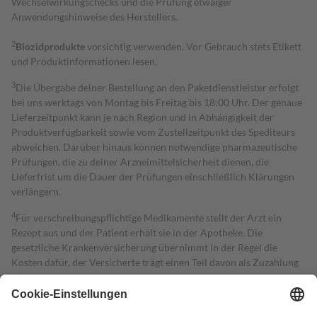
Wechselwirkungschecks und die Prüfung etwaiger
Anwendungshinweise des Herstellers.
2
Biozidprodukte
vorsichtig verwenden. Vor Gebrauch stets Etikett
und Produktinformationen lesen.
3
Die Übergabe deiner Bestellung an den Paketdienstleister erfolgt
bei uns werktags von Montag bis Freitag bis 18:00 Uhr. Der genaue
Lieferzeitpunkt kann je nach Region und in Abhängigkeit der
Produktverfügbarkeit sowie vom Zustellzeitpunkt des Spediteurs
abweichen. Darüber hinaus können notwendige pharmazeutische
Prüfungen, die zu deiner Arzneimittelsicherheit dienen, die
Lieferfrist um die Dauer der Prüfungen einschließlich Klärungen
verlängern.
4
Für verschreibungspflichtige Medikamente stellt der Arzt ein
Rezept aus und der Patient erhält sie in der Apotheke. Die
gesetzliche Krankenversicherung übernimmt in der Regel die
Kosten dafür, der Versicherte trägt einen Teil davon als Zuzahlung
mit.
Grundsätzlich leisten Mitglieder Zuzahlungen in Höhe von zehn
Prozent des Abgabepreises,
mindestens
jedoch
fünf Euro
und