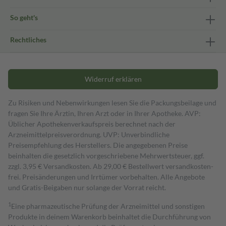
So geht's
Rechtliches
Widerruf erklären
Zu Risiken und Nebenwirkungen lesen Sie die Packungsbeilage und
fragen Sie Ihre Ärztin, Ihren Arzt oder in Ihrer Apotheke. AVP:
Üblicher Apothekenverkaufspreis berechnet nach der
Arzneimittelpreisverordnung. UVP: Unverbindliche
Preisempfehlung des Herstellers. Die angegebenen Preise
beinhalten die gesetzlich vorgeschriebene Mehrwertsteuer, ggf.
zzgl. 3,95 € Versandkosten. Ab 29,00 € Bestell­wert versand­kosten­
frei. Preisänderungen und Irrtümer vorbehalten. Alle Angebote
und Gratis-Beigaben nur solange der Vorrat reicht.
1
Eine pharmazeutische Prüfung der Arzneimittel und sonstigen
Produkte in deinem Warenkorb beinhaltet die Durchführung von