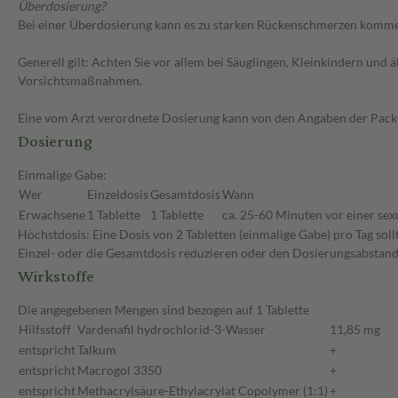
Überdosierung?
Bei einer Überdosierung kann es zu starken Rückenschmerzen kommen
Generell gilt: Achten Sie vor allem bei Säuglingen, Kleinkindern un
Vorsichtsmaßnahmen.
Eine vom Arzt verordnete Dosierung kann von den Angaben der Packun
Dosierung
Einmalige Gabe:
Wer
Einzeldosis
Gesamtdosis
Wann
Erwachsene
1 Tablette
1 Tablette
ca. 25-60 Minuten vor einer sexu
Höchstdosis: Eine Dosis von 2 Tabletten (einmalige Gabe) pro Tag sol
Einzel- oder die Gesamtdosis reduzieren oder den Dosierungsabstand
Wirkstoffe
Die angegebenen Mengen sind bezogen auf 1 Tablette
Hilfsstoff
Vardenafil hydrochlorid-3-Wasser
11,85 mg
entspricht
Talkum
+
entspricht
Macrogol 3350
+
entspricht
Methacrylsäure-Ethylacrylat Copolymer (1:1)
+