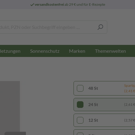
versandkostenfrei
ab 29 € und für E-Rezepte
letzungen
Sonnenschutz
Marken
Themenwelten
Sparti
48 St
(2,41 € 
24 St
(2,61 € 
12 St
(2,57 € 