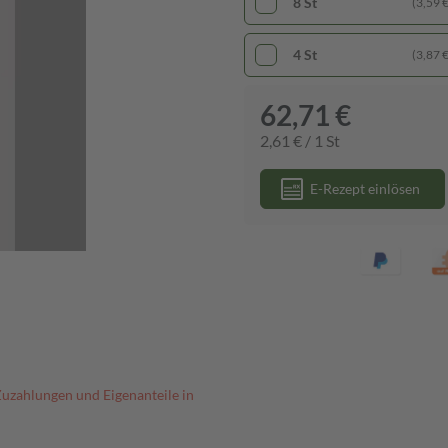
8 St
(3,59 € 
4 St
(3,87 € 
62,71 €
2,61 € / 1 St
E-Rezept einlösen
Zuzahlungen und Eigenanteile in