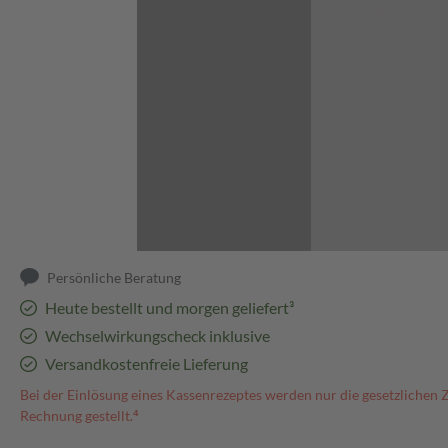
Abbildung kann abweichen
Persönliche Beratung
Heute bestellt und morgen geliefert³
Wechselwirkungscheck inklusive
Versandkostenfreie Lieferung
Bei der Einlösung eines Kassenrezeptes werden nur die gesetzlichen 
Rechnung gestellt.⁴