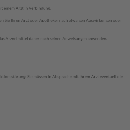
t einem Arzt in Verbindung.
ragen Sie Ihren Arzt oder Apotheker nach etwaigen Auswirkungen oder
e das Arzneimittel daher nach seinen Anweisungen anwenden.
nktionsstörung: Sie müssen in Absprache mit Ihrem Arzt eventuell die