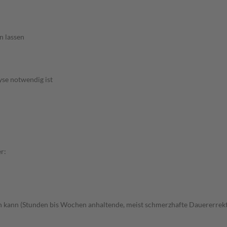
n lassen
yse notwendig ist
r:
en kann (Stunden bis Wochen anhaltende, meist schmerzhafte Dauererrek