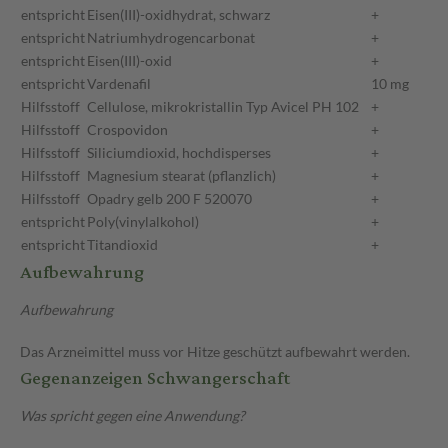
entspricht
Eisen(III)-oxidhydrat, schwarz
+
entspricht
Natriumhydrogencarbonat
+
entspricht
Eisen(III)-oxid
+
entspricht
Vardenafil
10 mg
Hilfsstoff
Cellulose, mikrokristallin Typ Avicel PH 102
+
Hilfsstoff
Crospovidon
+
Hilfsstoff
Siliciumdioxid, hochdisperses
+
Hilfsstoff
Magnesium stearat (pflanzlich)
+
Hilfsstoff
Opadry gelb 200 F 520070
+
entspricht
Poly(vinylalkohol)
+
entspricht
Titandioxid
+
Aufbewahrung
Aufbewahrung
Das Arzneimittel muss vor Hitze geschützt aufbewahrt werden.
Gegenanzeigen Schwangerschaft
Was spricht gegen eine Anwendung?