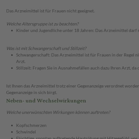
Das Arzneimittel ist für Frauen nicht geeignet.
Welche Altersgruppe ist zu beachten?
Kinder und Jugendliche unter 18 Jahren: Das Arzneimittel darf
Was ist mit Schwangerschaft und Stillzeit?
Schwangerschaft: Das Arzneimittel ist für Frauen in der Regel n
Arzt.
Stillzeit: Fragen Sie in Ausnahmefällen auch dazu Ihren Arzt, da d
Ist Ihnen das Arzneimittel trotz einer Gegenanzeige verordnet worden
Gegenanzeige in sich birgt.
Neben- und Wechselwirkungen
Welche unerwünschten Wirkungen können auftreten?
Kopfschmerzen
Schwindel
Flüchtige, spontan auftretende Hautrötung mit Hitzegefühl, vor 