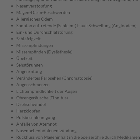
Nasenverstopfung
Magen-Darm-Beschwerden
Allergisches Ödem
Spontan auftretende (Schleim-) Haut-Schwellung (Angioödem)
Ein- und Durchschlafstörung
Schläfrigkeit
Missempfindungen
Missempfinden (Dysästhesie)
Übelkeit
Sehstörungen
Augenrötung
Verändertes Farbsehen (Chromatopsie)
Augenschmerzen
Lichtempfindlichkeit der Augen
Ohrengeräusche (Tinnitus)
Drehschwindel
Herzklopfen
Pulsbeschleunigung
Anfälle von Atemnot
Nasennebenhöhlenentzündung
Rückfluss von Mageninhalt in die Speiseröhre durch Medikamen