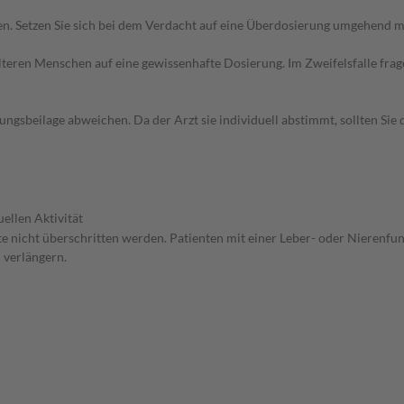
. Setzen Sie sich bei dem Verdacht auf eine Überdosierung umgehend mi
d älteren Menschen auf eine gewissenhafte Dosierung. Im Zweifelsfalle f
gsbeilage abweichen. Da der Arzt sie individuell abstimmt, sollten Si
ellen Aktivität
lte nicht überschritten werden. Patienten mit einer Leber- oder Nierenfu
 verlängern.