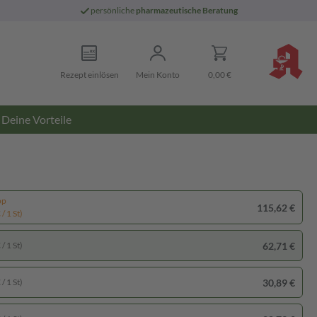
persönliche
pharmazeutische Beratung
Rezept einlösen
Mein Konto
0,00 €
Deine Vorteile
pp
115,62 €
/ 1 St)
62,71 €
/ 1 St)
30,89 €
/ 1 St)