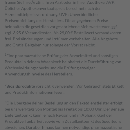
fragen Sie Ihre Ärztin, Ihren Arzt oder in Ihrer Apotheke. AVP:
Üblicher Apothekenverkaufspreis berechnet nach der
Arzneimittelpreisverordnung. UVP: Unverbindliche
Preisempfehlung des Herstellers. Die angegebenen Preise
beinhalten die gesetzlich vorgeschriebene Mehrwertsteuer, ggf.
zzgl. 3,95 € Versandkosten. Ab 29,00 € Bestell­wert versand­kosten­
frei. Preisänderungen und Irrtümer vorbehalten. Alle Angebote
und Gratis-Beigaben nur solange der Vorrat reicht.
1
Eine pharmazeutische Prüfung der Arzneimittel und sonstigen
Produkte in deinem Warenkorb beinhaltet die Durchführung von
Wechselwirkungschecks und die Prüfung etwaiger
Anwendungshinweise des Herstellers.
2
Biozidprodukte
vorsichtig verwenden. Vor Gebrauch stets Etikett
und Produktinformationen lesen.
3
Die Übergabe deiner Bestellung an den Paketdienstleister erfolgt
bei uns werktags von Montag bis Freitag bis 18:00 Uhr. Der genaue
Lieferzeitpunkt kann je nach Region und in Abhängigkeit der
Produktverfügbarkeit sowie vom Zustellzeitpunkt des Spediteurs
abweichen. Darüber hinaus können notwendige pharmazeutische