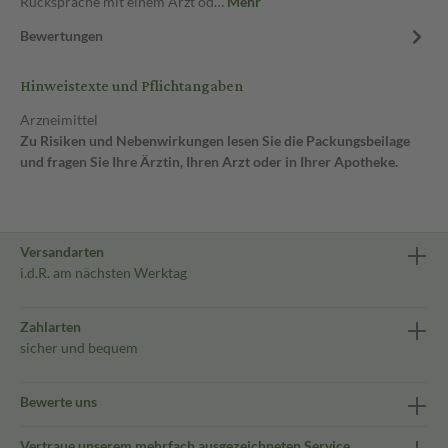
Rücksprache mit einem Arzt od…
Mehr
Bewertungen
Hinweistexte und Pflichtangaben
Arzneimittel
Zu Risiken und Nebenwirkungen lesen Sie die Packungsbeilage
und fragen Sie Ihre Ärztin, Ihren Arzt oder in Ihrer Apotheke.
Versandarten
i.d.R. am nächsten Werktag
Zahlarten
sicher und bequem
Bewerte uns
Vertraue unserem mehrfach ausgezeichneten Service