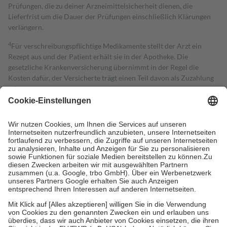
Prüfungen, die zu deiner Arzneimittelsicherheit dienen, die
Lieferfrist um die Dauer der Prüfungen einschließlich Klärungen
verlängern.
4
Für verschreibungspflichtige Medikamente stellt der Arzt ein
Rezept aus und der Patient erhält sie in der Apotheke. Die
gesetzliche Krankenversicherung übernimmt in der Regel die
Kosten dafür, der Versicherte trägt einen Teil davon als Zuzahlung
mit.
Grundsätzlich leisten Mitglieder Zuzahlungen in Höhe von zehn
Prozent des Abgabepreises,
mindestens
jedoch
fünf Euro
und
höchstens zehn Euro.
Es sind jedoch nie mehr als die tatsächlichen
Kosten der Leistung zu entrichten.
Diese Regeln gelten grundsätzlich auch für Online-Apotheken.
Bei Heilmitteln und häuslicher Krankenpflege beträgt die
Zuzahlung zehn Prozent der Kosten sowie zehn Euro je
Verordnung.
Um das Engagement der Versicherten für ihre eigene Gesundheit zu
stärken und die besondere Stellung der Familie zu unterstützen,
fallen
keine Zuzahlungen
an bei:
• Kindern und Jugendlichen bis zum vollendeten 18. Lebensjahr
mit Ausnahme der Fahrkosten